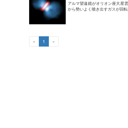
アルマ望遠鏡がオリオン座大星雲
から勢いよく噴き出すガスが回転
«
1
»