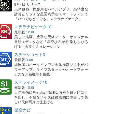
8月4日 リリース
天体観察・撮影用モバイルアプリ。高精度な
計算とリッチな星図表示をスマートフォンで
「いつでもどこでも、ステラナビゲータ」
ステラナビゲータ12
最新版
12.0i
美しい描画、豊富な天体データ、オリジナル
番組エディタなど「星空ひろがる 楽しさひろ
げる」天文シミュレーション
ステラショット3
最新版
3.0o
純国産のオールインワン天体撮影ソフトがパ
ワーアップ。ライブスタックやオートフォー
カスなど新機能も搭載
ステライメージ10
最新版
10.0f
天体画像に埋もれた微細な情報を最大限に引
き出し、不要なノイズは徹底的に除去して美
しい天体写真に仕上げる
星空ナビ