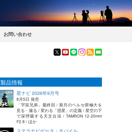
お問い合わせ
製品情報
星ナビ 2026年9月号
8月5日 発売
「宇宙兄弟」最終回 / 新月のペルセ群極大を
見る・撮る / 変わる「惑星」の定義 / 星空の下
で深呼吸する天文台浴 / TAMRON 12-20mm
F2.8 / ほか
ステラナビゲータ・モバイル