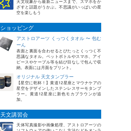
天文現象から最新ニュースまで、スマホをか
ざすと話題がうかぶ。不思議がいっぱいの星
空を楽しもう
ショッピング
アストロアーツ くっつくタオル 〜 包む
ーん
表面と裏面を合わせるとぴたっとくっつく不
思議なタオル。ペットボトルやスマホ、アイ
ピースやケーブル等を結び目なしで包んで収
納。表面には月面をプリント。
オリジナル 天文タンブラー
【星空に乾杯！】黄道12星座とマウナケアの
星空をデザインしたステンレスサーモタンブ
ラー。黄道12星座に新色モカブラウンが追
加。
天文講習会
天体写真撮影や画像処理、アストロアーツの
ソフトウェアの使いこなし方法などをオンラ