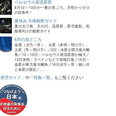
ペルセウス座流星群
8月12～13日が一番の見ごろ。月明かりゼロ
の好条件！
夏休み 天体観察ガイド
夏の大三角、天の川、流星群、星空撮影。初
級者向けの観察ガイド
8月の見どころ
金星（夕方～宵）、火星（未明～明け方）、
土星（宵～明け方）／2日：水星が西方最大離
角／12～13日：ペルセウス座流星群が極大／
13日未明：スペインなどで皆既日食／15日：
金星が東方最大離角／16日夕方～宵：細い月
と金星が接近／…
「
星空ガイド
」や「
特集一覧
」もご覧ください