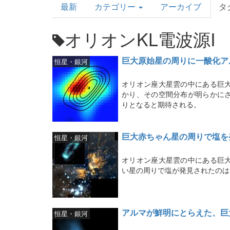
最新
カテゴリー
アーカイブ
タ
Topics
オリオンKL電波源I
巨大原始星の周りに一酸化ア
恒星・銀河
オリオン座大星雲の中にある巨
かり、その空間分布が明らかに
りとなると期待される。
巨大赤ちゃん星の周りで塩を
恒星・銀河
オリオン座大星雲の中にある巨
い星の周りで塩が発見されたのは
アルマが鮮明にとらえた、巨
恒星・銀河