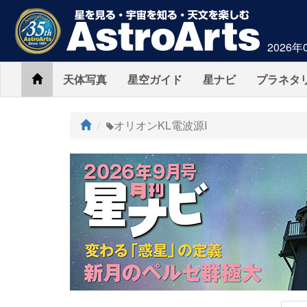
2026年
Home
天体写真
星空ガイド
星ナビ
プラネタ
ト
オリオンKL電波源I
ッ
プ
AstroArts