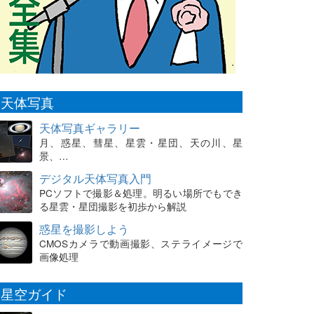
天体写真
天体写真ギャラリー
月、惑星、彗星、星雲・星団、天の川、星
景、…
デジタル天体写真入門
PCソフトで撮影＆処理。明るい場所でもでき
る星雲・星団撮影を初歩から解説
惑星を撮影しよう
CMOSカメラで動画撮影、ステライメージで
画像処理
星空ガイド