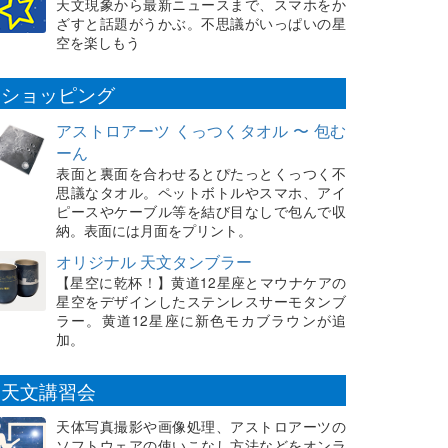
天文現象から最新ニュースまで、スマホをか
ざすと話題がうかぶ。不思議がいっぱいの星
空を楽しもう
ショッピング
アストロアーツ くっつくタオル 〜 包む
ーん
表面と裏面を合わせるとぴたっとくっつく不
思議なタオル。ペットボトルやスマホ、アイ
ピースやケーブル等を結び目なしで包んで収
納。表面には月面をプリント。
オリジナル 天文タンブラー
【星空に乾杯！】黄道12星座とマウナケアの
星空をデザインしたステンレスサーモタンブ
ラー。黄道12星座に新色モカブラウンが追
加。
天文講習会
天体写真撮影や画像処理、アストロアーツの
ソフトウェアの使いこなし方法などをオンラ