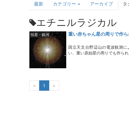
最新
カテゴリー
アーカイブ
タ
Topics
エチニルラジカル
重い赤ちゃん星の周りで作ら
恒星・銀河
国立天文台野辺山の電波観測に
い、重い原始星の周りでも作られ
«
1
»