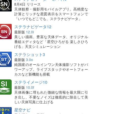
8月4日 リリース
天体観察・撮影用モバイルアプリ。高精度な
計算とリッチな星図表示をスマートフォンで
「いつでもどこでも、ステラナビゲータ」
ステラナビゲータ12
最新版
12.0i
美しい描画、豊富な天体データ、オリジナル
番組エディタなど「星空ひろがる 楽しさひろ
げる」天文シミュレーション
ステラショット3
最新版
3.0o
純国産のオールインワン天体撮影ソフトがパ
ワーアップ。ライブスタックやオートフォー
カスなど新機能も搭載
ステライメージ10
最新版
10.0f
天体画像に埋もれた微細な情報を最大限に引
き出し、不要なノイズは徹底的に除去して美
しい天体写真に仕上げる
星空ナビ