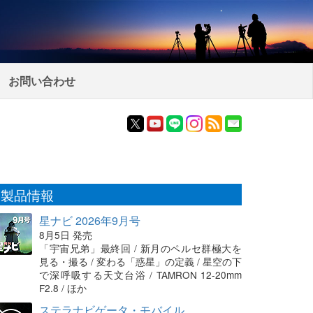
お問い合わせ
製品情報
星ナビ 2026年9月号
8月5日 発売
「宇宙兄弟」最終回 / 新月のペルセ群極大を
見る・撮る / 変わる「惑星」の定義 / 星空の下
で深呼吸する天文台浴 / TAMRON 12-20mm
F2.8 / ほか
ステラナビゲータ・モバイル