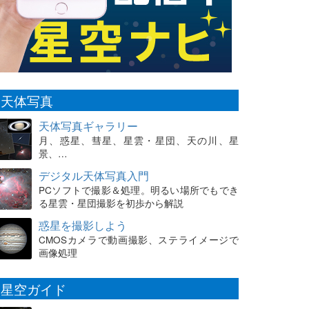
天体写真
天体写真ギャラリー
月、惑星、彗星、星雲・星団、天の川、星
景、…
デジタル天体写真入門
PCソフトで撮影＆処理。明るい場所でもでき
る星雲・星団撮影を初歩から解説
惑星を撮影しよう
CMOSカメラで動画撮影、ステライメージで
画像処理
星空ガイド