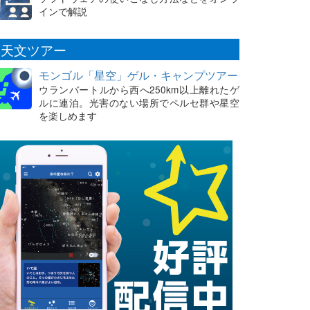
インで解説
天文ツアー
モンゴル「星空」ゲル・キャンプツアー
ウランバートルから西へ250km以上離れたゲ
ルに連泊。光害のない場所でペルセ群や星空
を楽しめます