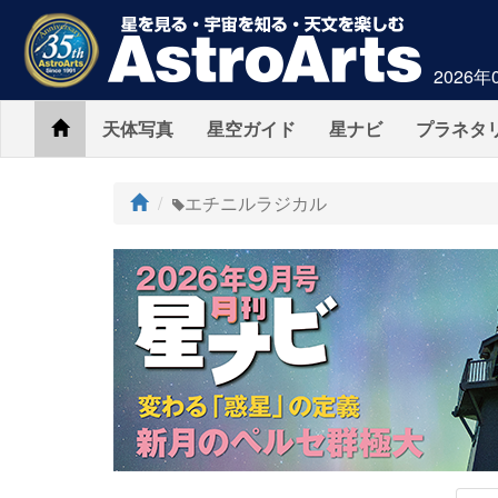
2026年
Home
天体写真
星空ガイド
星ナビ
プラネタ
ト
エチニルラジカル
ッ
プ
AstroArts