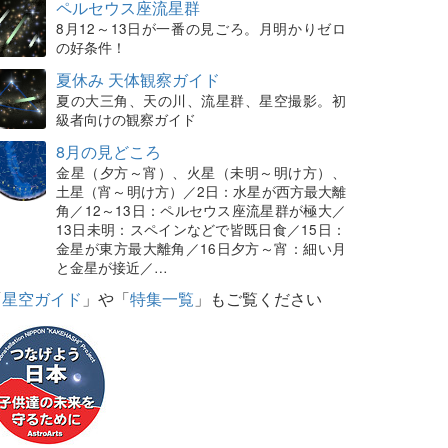
ペルセウス座流星群
8月12～13日が一番の見ごろ。月明かりゼロ
の好条件！
夏休み 天体観察ガイド
夏の大三角、天の川、流星群、星空撮影。初
級者向けの観察ガイド
8月の見どころ
金星（夕方～宵）、火星（未明～明け方）、
土星（宵～明け方）／2日：水星が西方最大離
角／12～13日：ペルセウス座流星群が極大／
13日未明：スペインなどで皆既日食／15日：
金星が東方最大離角／16日夕方～宵：細い月
と金星が接近／…
「
星空ガイド
」や「
特集一覧
」もご覧ください