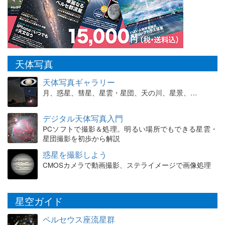
天体写真
天体写真ギャラリー
月、惑星、彗星、星雲・星団、天の川、星景、…
デジタル天体写真入門
PCソフトで撮影＆処理。明るい場所でもできる星雲・
星団撮影を初歩から解説
惑星を撮影しよう
CMOSカメラで動画撮影、ステライメージで画像処理
星空ガイド
ペルセウス座流星群