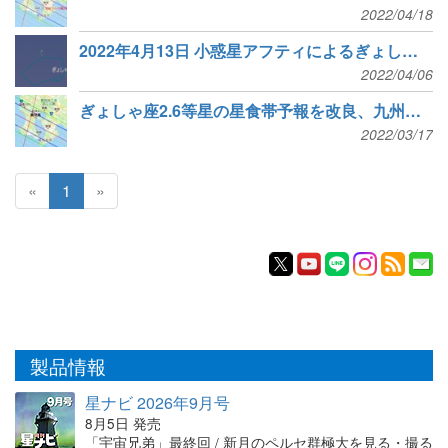
2022/04/18
2022年4月13日 小惑星アフティによるぎょしゃ座θ星マハシムの食
2022/04/06
ぎょしゃ座2.6等星の星食帯予報を改良、九州中部→南部へ
2022/03/17
«
1
»
製品情報
星ナビ 2026年9月号
8月5日 発売
「宇宙兄弟」最終回 / 新月のペルセ群極大を見る・撮る