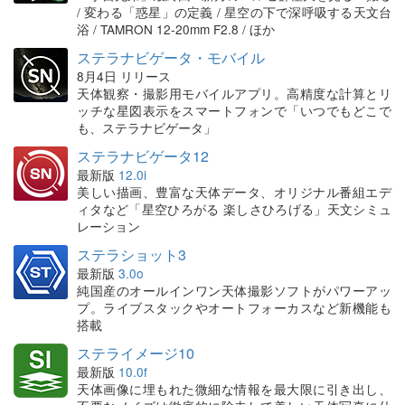
/ 変わる「惑星」の定義 / 星空の下で深呼吸する天文台
浴 / TAMRON 12-20mm F2.8 / ほか
ステラナビゲータ・モバイル
8月4日 リリース
天体観察・撮影用モバイルアプリ。高精度な計算とリ
ッチな星図表示をスマートフォンで「いつでもどこで
も、ステラナビゲータ」
ステラナビゲータ12
最新版
12.0i
美しい描画、豊富な天体データ、オリジナル番組エデ
ィタなど「星空ひろがる 楽しさひろげる」天文シミュ
レーション
ステラショット3
最新版
3.0o
純国産のオールインワン天体撮影ソフトがパワーアッ
プ。ライブスタックやオートフォーカスなど新機能も
搭載
ステライメージ10
最新版
10.0f
天体画像に埋もれた微細な情報を最大限に引き出し、