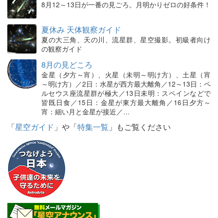
8月12～13日が一番の見ごろ。月明かりゼロの好条件！
夏休み 天体観察ガイド
夏の大三角、天の川、流星群、星空撮影。初級者向け
の観察ガイド
8月の見どころ
金星（夕方～宵）、火星（未明～明け方）、土星（宵
～明け方）／2日：水星が西方最大離角／12～13日：ペ
ルセウス座流星群が極大／13日未明：スペインなどで
皆既日食／15日：金星が東方最大離角／16日夕方～
宵：細い月と金星が接近／…
「
星空ガイド
」や「
特集一覧
」もご覧ください