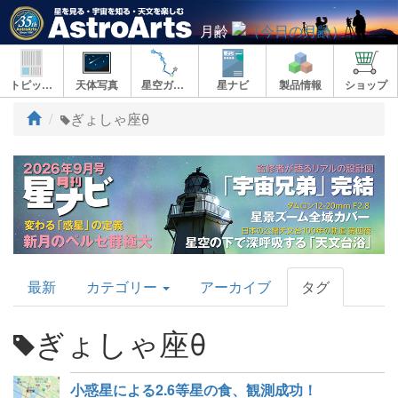
月齢
トピックス
天体写真
星空ガイド
星ナビ
製品情報
ショップ
ト
ぎょしゃ座θ
ッ
プ
AstroArts
最新
カテゴリー
アーカイブ
タグ
Topics
ぎょしゃ座θ
小惑星による2.6等星の食、観測成功！