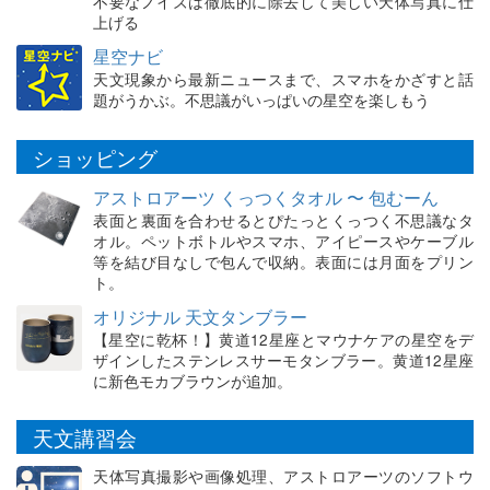
不要なノイズは徹底的に除去して美しい天体写真に仕
上げる
星空ナビ
天文現象から最新ニュースまで、スマホをかざすと話
題がうかぶ。不思議がいっぱいの星空を楽しもう
ショッピング
アストロアーツ くっつくタオル 〜 包むーん
表面と裏面を合わせるとぴたっとくっつく不思議なタ
オル。ペットボトルやスマホ、アイピースやケーブル
等を結び目なしで包んで収納。表面には月面をプリン
ト。
オリジナル 天文タンブラー
【星空に乾杯！】黄道12星座とマウナケアの星空をデ
ザインしたステンレスサーモタンブラー。黄道12星座
に新色モカブラウンが追加。
天文講習会
天体写真撮影や画像処理、アストロアーツのソフトウ