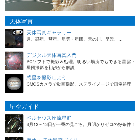
天体写真
天体写真ギャラリー
月、惑星、彗星、星雲・星団、天の川、星景、…
デジタル天体写真入門
PCソフトで撮影＆処理。明るい場所でもできる星雲・
星団撮影を初歩から解説
惑星を撮影しよう
CMOSカメラで動画撮影、ステライメージで画像処理
星空ガイド
ペルセウス座流星群
8月12～13日が一番の見ごろ。月明かりゼロの好条件！