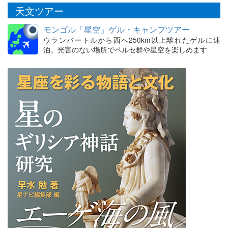
天文ツアー
モンゴル「星空」ゲル・キャンプツアー
ウランバートルから西へ250km以上離れたゲルに連
泊。光害のない場所でペルセ群や星空を楽しめます