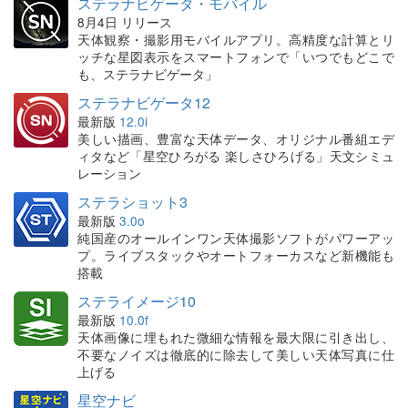
ステラナビゲータ・モバイル
8月4日 リリース
天体観察・撮影用モバイルアプリ。高精度な計算とリ
ッチな星図表示をスマートフォンで「いつでもどこで
も、ステラナビゲータ」
ステラナビゲータ12
最新版
12.0i
美しい描画、豊富な天体データ、オリジナル番組エデ
ィタなど「星空ひろがる 楽しさひろげる」天文シミュ
レーション
ステラショット3
最新版
3.0o
純国産のオールインワン天体撮影ソフトがパワーアッ
プ。ライブスタックやオートフォーカスなど新機能も
搭載
ステライメージ10
最新版
10.0f
天体画像に埋もれた微細な情報を最大限に引き出し、
不要なノイズは徹底的に除去して美しい天体写真に仕
上げる
星空ナビ