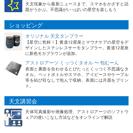
天文現象から最新ニュースまで、スマホをかざすと話
題がうかぶ。不思議がいっぱいの星空を楽しもう
ショッピング
オリジナル 天文タンブラー
【星空に乾杯！】黄道12星座とマウナケアの星空をデ
ザインしたステンレスサーモタンブラー。黄道12星座
に新色モカブラウンが追加。
アストロアーツ くっつくタオル 〜 包むーん
表面と裏面を合わせるとぴたっとくっつく不思議なタ
オル。ペットボトルやスマホ、アイピースやケーブル
等を結び目なしで包んで収納。表面には月面をプリン
ト。
天文講習会
天体写真撮影や画像処理、アストロアーツのソフトウ
ェアの使いこなし方法などをオンラインで解説