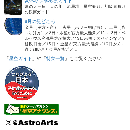
夏休み 天体観察ガイド
夏の大三角、天の川、流星群、星空撮影。初級者向け
の観察ガイド
8月の見どころ
金星（夕方～宵）、火星（未明～明け方）、土星（宵
～明け方）／2日：水星が西方最大離角／12～13日：ペ
ルセウス座流星群が極大／13日未明：スペインなどで
皆既日食／15日：金星が東方最大離角／16日夕方～
宵：細い月と金星が接近／…
「
星空ガイド
」や「
特集一覧
」もご覧ください