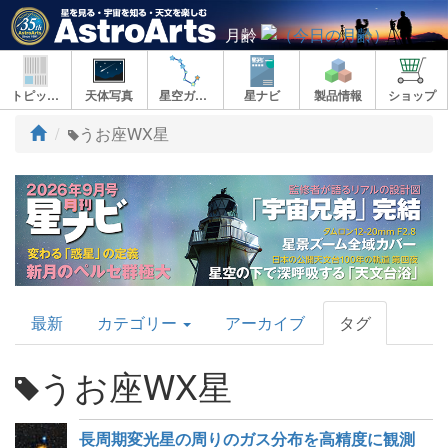
月齢
トピックス
天体写真
星空ガイド
星ナビ
製品情報
ショップ
ト
うお座WX星
ッ
プ
AstroArts
最新
カテゴリー
アーカイブ
タグ
Topics
うお座WX星
長周期変光星の周りのガス分布を高精度に観測