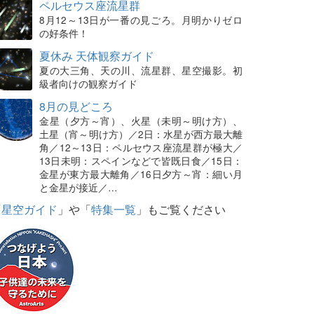
ペルセウス座流星群
8月12～13日が一番の見ごろ。月明かりゼロ
の好条件！
夏休み 天体観察ガイド
夏の大三角、天の川、流星群、星空撮影。初
級者向けの観察ガイド
8月の見どころ
金星（夕方～宵）、火星（未明～明け方）、
土星（宵～明け方）／2日：水星が西方最大離
角／12～13日：ペルセウス座流星群が極大／
13日未明：スペインなどで皆既日食／15日：
金星が東方最大離角／16日夕方～宵：細い月
と金星が接近／…
「
星空ガイド
」や「
特集一覧
」もご覧ください