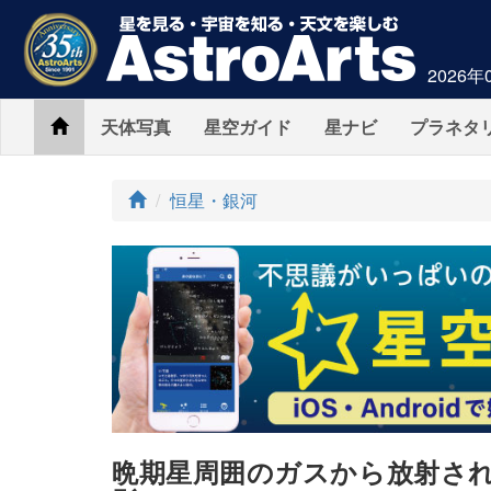
2026年
Home
天体写真
星空ガイド
星ナビ
プラネタ
ト
恒星・銀河
ッ
プ
晩期星周囲のガスから放射さ