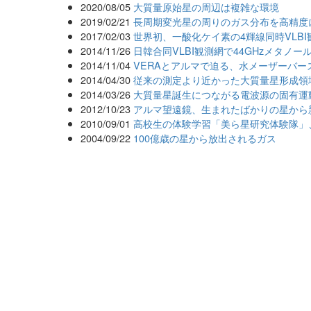
2020/08/05
大質量原始星の周辺は複雑な環境
2019/02/21
長周期変光星の周りのガス分布を高精度
2017/02/03
世界初、一酸化ケイ素の4輝線同時VLBI
2014/11/26
日韓合同VLBI観測網で44GHzメタノ
2014/11/04
VERAとアルマで迫る、水メーザーバー
2014/04/30
従来の測定より近かった大質量星形成領域NG
2014/03/26
大質量星誕生につながる電波源の固有運
2012/10/23
アルマ望遠鏡、生まれたばかりの星から
2010/09/01
高校生の体験学習「美ら星研究体験隊」
2004/09/22
100億歳の星から放出されるガス