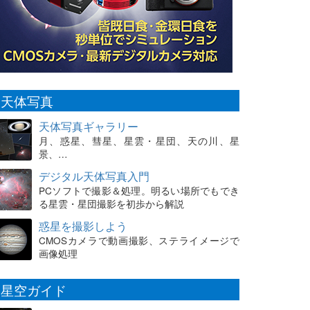
天体写真
天体写真ギャラリー
月、惑星、彗星、星雲・星団、天の川、星
景、…
デジタル天体写真入門
PCソフトで撮影＆処理。明るい場所でもでき
る星雲・星団撮影を初歩から解説
惑星を撮影しよう
CMOSカメラで動画撮影、ステライメージで
画像処理
星空ガイド