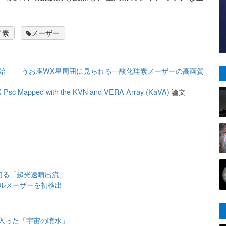
イ素
メーザー
開始 ― うお座WX星周囲に見られる一酸化珪素メーザーの高画質
 Psc Mapped with the KVN and VERA Array (KaVA)
論文
切る「超光速噴出流」
ノールメーザーを初検出
入った「宇宙の噴水」