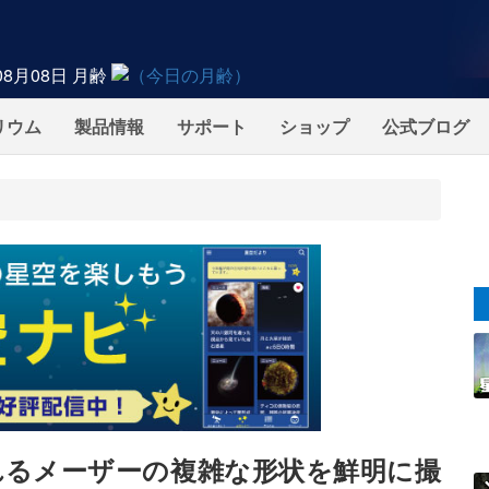
08月08日
月齢
リウム
製品情報
サポート
ショップ
公式ブログ
れるメーザーの複雑な形状を鮮明に撮