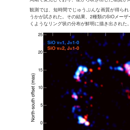
観測では、短時間でじゅうぶんな画質が得られ
うかが試された。その結果、2種類のSiOメー
くようなリング状の分布が鮮明に描き出された