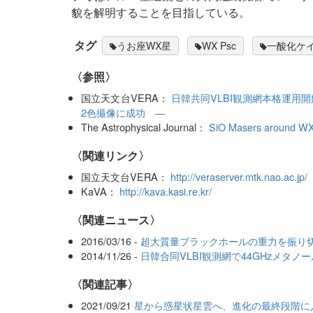
貌を解明することを目指している。
タグ
うお座WX星
WX Psc
一酸化ケ
〈参照〉
国立天文台VERA：
日韓共同VLBI観測網本格運用
2色撮像に成功 ―
The Astrophysical Journal：
SiO Masers around WX
〈関連リンク〉
国立天文台VERA：
http://veraserver.mtk.nao.ac.jp/
KaVA：
http://kava.kasi.re.kr/
〈関連ニュース〉
2016/03/16 -
超大質量ブラックホールの重力を振り
2014/11/26 -
日韓合同VLBI観測網で44GHzメタ
関連記事
2021/09/21
星から惑星状星雲へ、進化の最終段階に