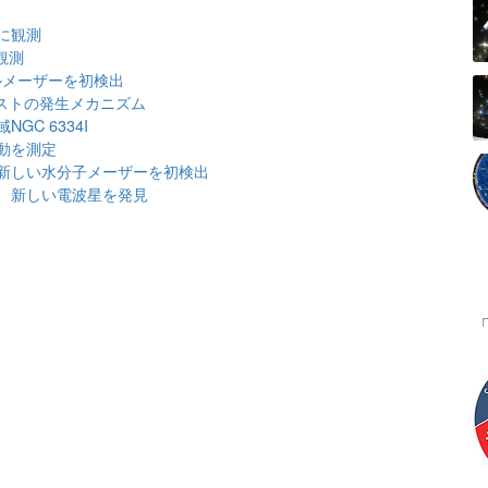
に観測
観測
ールメーザーを初検出
ストの発生メカニズム
C 6334I
動を測定
新しい水分子メーザーを初検出
、新しい電波星を発見