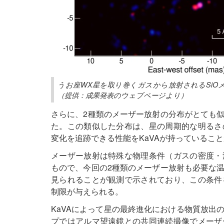
うお座WX星を取り巻くガスから放射されるSiO
（提供：成果発表のウェブページより）
さらに、2種類のメーザー放射の分布がとても
た。この類似した分布は、星の周期的な明るさ
変化を追跡できる性能をKaVAが持っているこ
メーザー放射は特殊な物理条件（ガスの密度・
もので、今回の2種類のメーザー放射も必要な
見られることが観測で示されており、この条件
制限が与えられる。
KaVAによって星の最終進化における物質放出
プではアルマ望遠鏡との共同連続撮像でメーザ