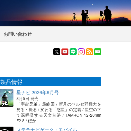
お問い合わせ
製品情報
星ナビ 2026年9月号
8月5日 発売
「宇宙兄弟」最終回 / 新月のペルセ群極大を
見る・撮る / 変わる「惑星」の定義 / 星空の下
で深呼吸する天文台浴 / TAMRON 12-20mm
F2.8 / ほか
ステラナビゲータ・モバイル