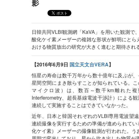
影
日韓共同VLBI観測網「KaVA」を用いた観測
酸化ケイ素メーザーの複雑な形状が鮮明にとらえ
おける物質放出の研究が大きく進むと期待され
【2016年6月9日
国立天文台VERA
】
恒星の寿命は数千万年から数十億年に及ぶが、
星間空間にまき散らすことが知られている。こ
マイクロ波）は、数百～数千km離れた複数の電波望
Interferometry、超長基線電波干渉計
連続して実施することはできていなかった。
近年、日本と韓国それぞれのVLBI専用電波望遠
連続撮像を実行するための準備が進められている
化ケイ素）メーザーの撮像観測が行われた。うお座
周期で変光しており、星から吹き出した物質が