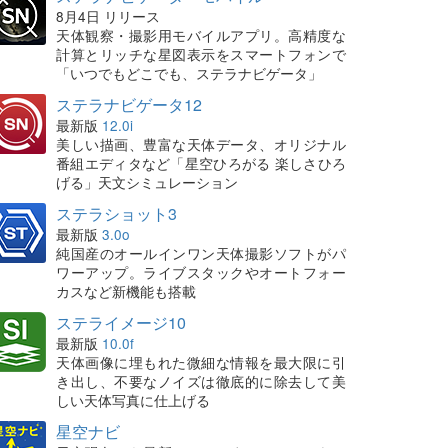
8月4日 リリース
天体観察・撮影用モバイルアプリ。高精度な
計算とリッチな星図表示をスマートフォンで
「いつでもどこでも、ステラナビゲータ」
ステラナビゲータ12
最新版
12.0i
美しい描画、豊富な天体データ、オリジナル
番組エディタなど「星空ひろがる 楽しさひろ
げる」天文シミュレーション
ステラショット3
最新版
3.0o
純国産のオールインワン天体撮影ソフトがパ
ワーアップ。ライブスタックやオートフォー
カスなど新機能も搭載
ステライメージ10
最新版
10.0f
天体画像に埋もれた微細な情報を最大限に引
き出し、不要なノイズは徹底的に除去して美
しい天体写真に仕上げる
星空ナビ