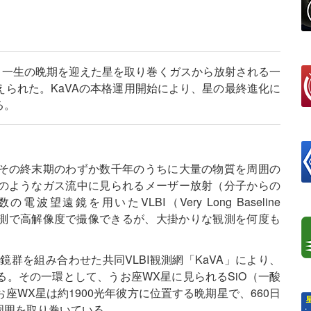
で、一生の晩期を迎えた星を取り巻くガスから放射される一
られた。KaVAの本格運用開始により、星の最終進化に
る。
その終末期のわずか数千年のうちに大量の物質を周囲の
のようなガス流中に見られるメーザー放射（分子からの
遠鏡を用いたVLBI（Very Long Baseline
）による観測で高解像度で撮像できるが、大掛かりな観測を何度も
鏡群を組み合わせた共同VLBI観測網「KaVA」により、
。その一環として、うお座WX星に見られるSiO（一酸
WX星は約1900光年彼方に位置する晩期星で、660日
周囲を取り巻いている。