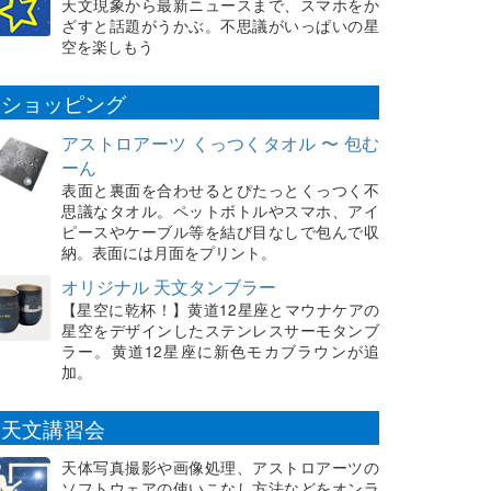
天文現象から最新ニュースまで、スマホをか
ざすと話題がうかぶ。不思議がいっぱいの星
空を楽しもう
ショッピング
アストロアーツ くっつくタオル 〜 包む
ーん
表面と裏面を合わせるとぴたっとくっつく不
思議なタオル。ペットボトルやスマホ、アイ
ピースやケーブル等を結び目なしで包んで収
納。表面には月面をプリント。
オリジナル 天文タンブラー
【星空に乾杯！】黄道12星座とマウナケアの
星空をデザインしたステンレスサーモタンブ
ラー。黄道12星座に新色モカブラウンが追
加。
天文講習会
天体写真撮影や画像処理、アストロアーツの
ソフトウェアの使いこなし方法などをオンラ