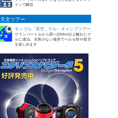
インで解説
天文ツアー
モンゴル「星空」ゲル・キャンプツアー
ウランバートルから西へ250km以上離れたゲ
ルに連泊。光害のない場所でペルセ群や星空
を楽しめます