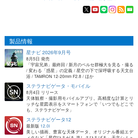
製品情報
星ナビ 2026年9月号
8月5日 発売
「宇宙兄弟」最終回 / 新月のペルセ群極大を見る・撮る
/ 変わる「惑星」の定義 / 星空の下で深呼吸する天文台
浴 / TAMRON 12-20mm F2.8 / ほか
ステラナビゲータ・モバイル
8月4日 リリース
天体観察・撮影用モバイルアプリ。高精度な計算とリ
ッチな星図表示をスマートフォンで「いつでもどこで
も、ステラナビゲータ」
ステラナビゲータ12
最新版
12.0i
美しい描画、豊富な天体データ、オリジナル番組エデ
ィタなど「星空ひろがる 楽しさひろげる」天文シミュ