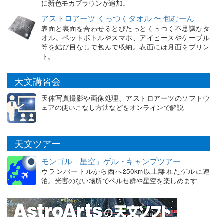
に新色モカブラウンが追加。
アストロアーツ くっつくタオル 〜 包むーん
表面と裏面を合わせるとぴたっとくっつく不思議なタ
オル。ペットボトルやスマホ、アイピースやケーブル
等を結び目なしで包んで収納。表面には月面をプリン
ト。
天文講習会
天体写真撮影や画像処理、アストロアーツのソフトウ
ェアの使いこなし方法などをオンラインで解説
天文ツアー
モンゴル「星空」ゲル・キャンプツアー
ウランバートルから西へ250km以上離れたゲルに連
泊。光害のない場所でペルセ群や星空を楽しめます