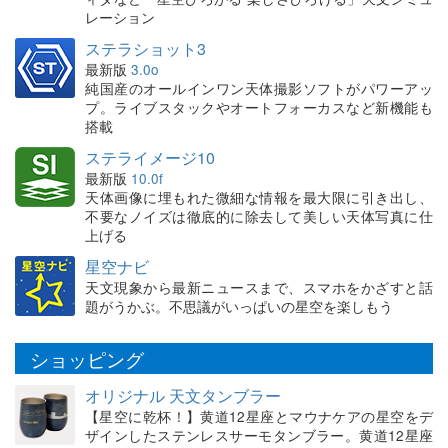
レーション
ステラショット3
最新版
3.0o
純国産のオールインワン天体撮影ソフトがパワーアッ
プ。ライブスタックやオートフォーカスなど新機能も
搭載
ステライメージ10
最新版
10.0f
天体画像に埋もれた微細な情報を最大限に引き出し、
不要なノイズは徹底的に除去して美しい天体写真に仕
上げる
星空ナビ
天文現象から最新ニュースまで、スマホをかざすと話
題がうかぶ。不思議がいっぱいの星空を楽しもう
ショッピング
オリジナル 天文タンブラー
【星空に乾杯！】黄道12星座とマウナケアの星空をデ
ザインしたステンレスサーモタンブラー。黄道12星座