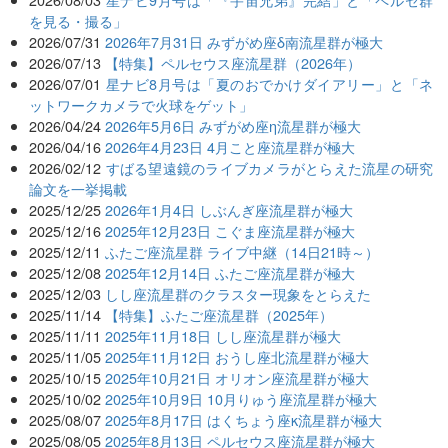
を見る・撮る」
2026/07/31
2026年7月31日 みずがめ座δ南流星群が極大
2026/07/13
【特集】ペルセウス座流星群（2026年）
2026/07/01
星ナビ8月号は「夏のおでかけダイアリー」と「ネ
ットワークカメラで火球をゲット」
2026/04/24
2026年5月6日 みずがめ座η流星群が極大
2026/04/16
2026年4月23日 4月こと座流星群が極大
2026/02/12
すばる望遠鏡のライブカメラがとらえた流星の研究
論文を一挙掲載
2025/12/25
2026年1月4日 しぶんぎ座流星群が極大
2025/12/16
2025年12月23日 こぐま座流星群が極大
2025/12/11
ふたご座流星群 ライブ中継（14日21時～）
2025/12/08
2025年12月14日 ふたご座流星群が極大
2025/12/03
しし座流星群のクラスター現象をとらえた
2025/11/14
【特集】ふたご座流星群（2025年）
2025/11/11
2025年11月18日 しし座流星群が極大
2025/11/05
2025年11月12日 おうし座北流星群が極大
2025/10/15
2025年10月21日 オリオン座流星群が極大
2025/10/02
2025年10月9日 10月りゅう座流星群が極大
2025/08/07
2025年8月17日 はくちょう座κ流星群が極大
2025/08/05
2025年8月13日 ペルセウス座流星群が極大