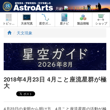
月齢
トピックス
天体写真
星空ガイド
星ナビ
製品情報
ショップ
ト
天文現象
ッ
プ
2018年4月23日 4月こと座流星群が極
大
4月23日の未明から明け方、4月こと座流星群の活動が極