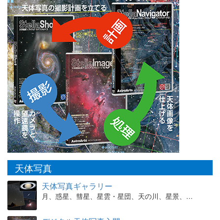
天体写真
天体写真ギャラリー
月、惑星、彗星、星雲・星団、天の川、星景、…