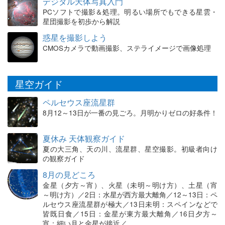
デジタル天体写真入門
PCソフトで撮影＆処理。明るい場所でもできる星雲・
星団撮影を初歩から解説
惑星を撮影しよう
CMOSカメラで動画撮影、ステライメージで画像処理
星空ガイド
ペルセウス座流星群
8月12～13日が一番の見ごろ。月明かりゼロの好条件！
夏休み 天体観察ガイド
夏の大三角、天の川、流星群、星空撮影。初級者向け
の観察ガイド
8月の見どころ
金星（夕方～宵）、火星（未明～明け方）、土星（宵
～明け方）／2日：水星が西方最大離角／12～13日：ペ
ルセウス座流星群が極大／13日未明：スペインなどで
皆既日食／15日：金星が東方最大離角／16日夕方～
宵：細い月と金星が接近／…