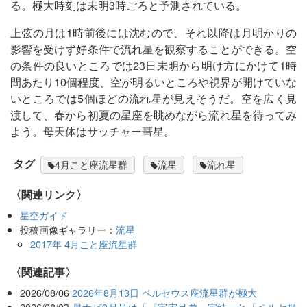
る。極大時刻は未明3時ごろと予測されている。
上弦の月は1時前後には沈むので、それ以降は月明かりの
影響を受けず好条件で流れ星を観察することができる。空
の条件の良いところでは23日未明から明け方にかけて1時
間あたり10個程度、空が明るいところや視界が開けていな
いところでは5個ほどの流れ星が見えそうだ。空を広く見
渡して、春から初夏の星座を眺めながら流れ星を待ってみ
よう。母天体はサッチャー彗星。
タグ
4月こと座流星群
流星
流れ星
〈関連リンク〉
星空ガイド
投稿画像ギャラリー：
流星
2017年 4月こと座流星群
関連記事
2026/08/06
2026年8月13日 ペルセウス座流星群が極大
2026/08/03
星ナビ9月号は「『宇宙兄弟』完結」と「ペルセ群