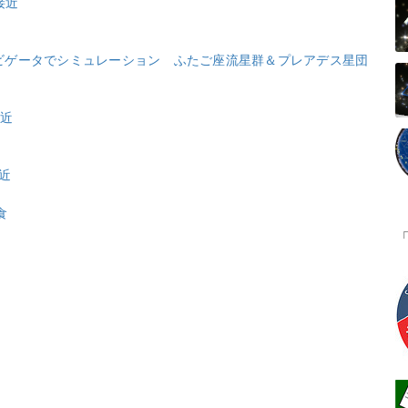
接近
テラナビゲータでシミュレーション ふたご座流星群＆プレアデス星団
接近
接近
食