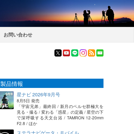
お問い合わせ
製品情報
星ナビ 2026年9月号
8月5日 発売
「宇宙兄弟」最終回 / 新月のペルセ群極大を
見る・撮る / 変わる「惑星」の定義 / 星空の下
で深呼吸する天文台浴 / TAMRON 12-20mm
F2.8 / ほか
ステラナビゲータ・モバイル