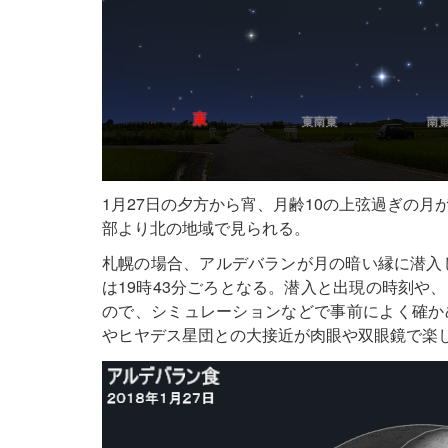
1月27日の夕方から宵、月齢10の上弦過ぎの
部より北の地域で見られる。
札幌の場合、アルデバランが月の暗い縁に潜入し
は19時43分ごろとなる。潜入と出現の時刻や
ので、シミュレーションなどで事前によく確か
やヒヤデス星団との大接近が肉眼や双眼鏡で楽