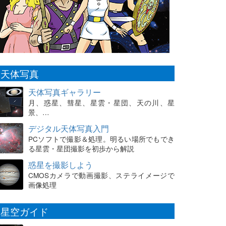
天体写真
天体写真ギャラリー
月、惑星、彗星、星雲・星団、天の川、星
景、…
デジタル天体写真入門
PCソフトで撮影＆処理。明るい場所でもでき
る星雲・星団撮影を初歩から解説
惑星を撮影しよう
CMOSカメラで動画撮影、ステライメージで
画像処理
星空ガイド