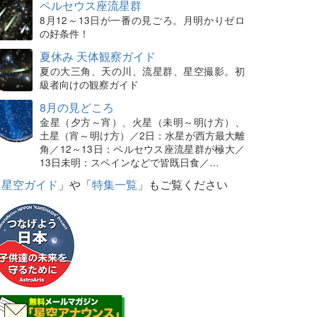
ペルセウス座流星群
8月12～13日が一番の見ごろ。月明かりゼロ
の好条件！
夏休み 天体観察ガイド
夏の大三角、天の川、流星群、星空撮影。初
級者向けの観察ガイド
8月の見どころ
金星（夕方～宵）、火星（未明～明け方）、
土星（宵～明け方）／2日：水星が西方最大離
角／12～13日：ペルセウス座流星群が極大／
13日未明：スペインなどで皆既日食／…
「
星空ガイド
」や「
特集一覧
」もご覧ください