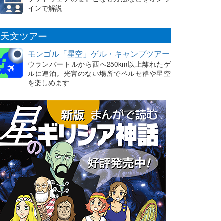
インで解説
天文ツアー
モンゴル「星空」ゲル・キャンプツアー
ウランバートルから西へ250km以上離れたゲ
ルに連泊。光害のない場所でペルセ群や星空
を楽しめます