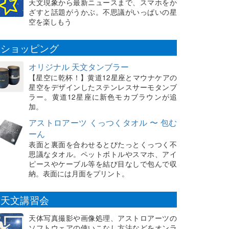
天文現象から最新ニュースまで、スマホをか
ざすと話題がうかぶ。不思議がいっぱいの星
空を楽しもう
ショッピング
オリジナル 天文タンブラー
【星空に乾杯！】黄道12星座とマウナケアの
星空をデザインしたステンレスサーモタンブ
ラー。黄道12星座に新色モカブラウンが追
加。
アストロアーツ くっつくタオル 〜 包む
ーん
表面と裏面を合わせるとぴたっとくっつく不
思議なタオル。ペットボトルやスマホ、アイ
ピースやケーブル等を結び目なしで包んで収
納。表面には月面をプリント。
天文講習会
天体写真撮影や画像処理、アストロアーツの
ソフトウェアの使いこなし方法などをオンラ