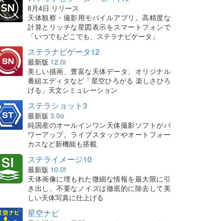
8月4日 リリース
天体観察・撮影用モバイルアプリ。高精度な
計算とリッチな星図表示をスマートフォンで
「いつでもどこでも、ステラナビゲータ」
ステラナビゲータ12
最新版
12.0i
美しい描画、豊富な天体データ、オリジナル
番組エディタなど「星空ひろがる 楽しさひろ
げる」天文シミュレーション
ステラショット3
最新版
3.0o
純国産のオールインワン天体撮影ソフトがパ
ワーアップ。ライブスタックやオートフォー
カスなど新機能も搭載
ステライメージ10
最新版
10.0f
天体画像に埋もれた微細な情報を最大限に引
き出し、不要なノイズは徹底的に除去して美
しい天体写真に仕上げる
星空ナビ