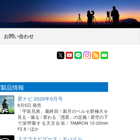
お問い合わせ
製品情報
星ナビ 2026年9月号
8月5日 発売
「宇宙兄弟」最終回 / 新月のペルセ群極大を
見る・撮る / 変わる「惑星」の定義 / 星空の下
で深呼吸する天文台浴 / TAMRON 12-20mm
F2.8 / ほか
ステラナビゲータ・モバイル