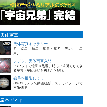
天体写真
天体写真ギャラリー
月、惑星、彗星、星雲・星団、天の川、星
景、…
デジタル天体写真入門
PCソフトで撮影＆処理。明るい場所でもでき
る星雲・星団撮影を初歩から解説
惑星を撮影しよう
CMOSカメラで動画撮影、ステライメージで
画像処理
星空ガイド