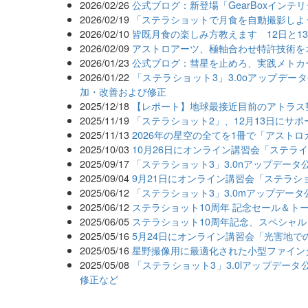
2026/02/26
公式ブログ：新登場「GearBoxインテ
2026/02/19
「ステラショットで月食を自動撮影しよ
2026/02/10
皆既月食の楽しみ方教えます 12日と1
2026/02/09
アストロアーツ、極軸合わせ特許技術を
2026/01/23
公式ブログ：彗星を止めろ、実践メトカ
2026/01/22
「ステラショット3」3.0oアップデ
加・改善および修正
2025/12/18
【レポート】地球最接近目前のアトラス
2025/11/19
「ステラショット2」、12月13日にサ
2025/11/13
2026年の星空の全てを1冊で「アストロガ
2025/10/03
10月26日にオンライン講習会「ステライ
2025/09/17
「ステラショット3」3.0nアップデー
2025/09/04
9月21日にオンライン講習会「ステラ
2025/06/12
「ステラショット3」3.0mアップデー
2025/06/12
ステラショット10周年 記念セール＆ト
2025/06/05
ステラショット10周年記念、スペシャル
2025/05/16
5月24日にオンライン講習会「光害地で
2025/05/16
星野撮像用に最適化された小型ファインダーセ
2025/05/08
「ステラショット3」3.0lアップデー
修正など