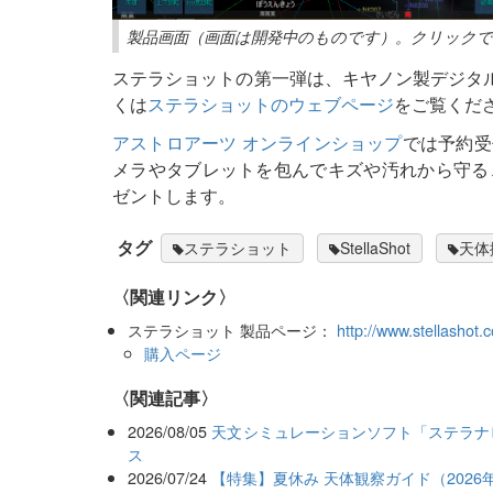
製品画面（画面は開発中のものです）。クリックで
ステラショットの第一弾は、キヤノン製デジタル
くは
ステラショットのウェブページ
をご覧くだ
アストロアーツ オンラインショップ
では予約受
メラやタブレットを包んでキズや汚れから守る
ゼントします。
タグ
ステラショット
StellaShot
天体
〈関連リンク〉
ステラショット 製品ページ：
http://www.stellashot.
購入ページ
関連記事
2026/08/05
天文シミュレーションソフト「ステラナ
ス
2026/07/24
【特集】夏休み 天体観察ガイド（2026