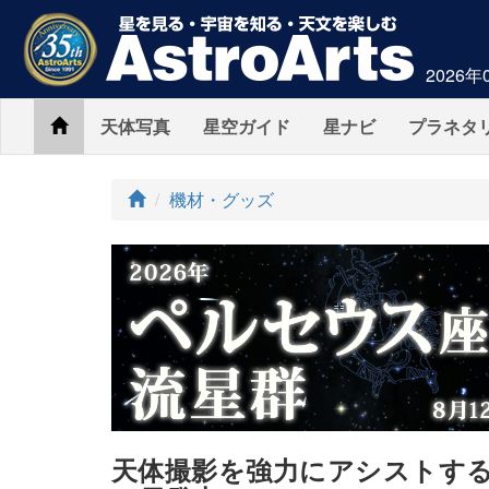
2026年
Home
天体写真
星空ガイド
星ナビ
プラネタ
ト
機材・グッズ
ッ
プ
天体撮影を強力にアシストする