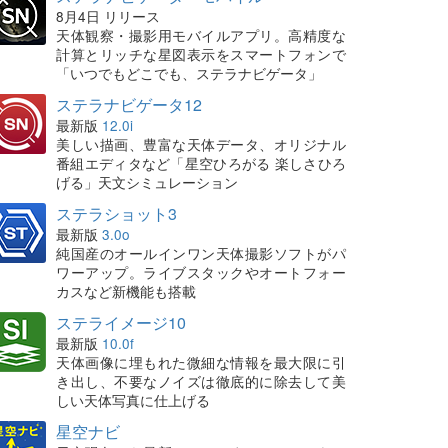
8月4日 リリース
天体観察・撮影用モバイルアプリ。高精度な
計算とリッチな星図表示をスマートフォンで
「いつでもどこでも、ステラナビゲータ」
ステラナビゲータ12
最新版
12.0i
美しい描画、豊富な天体データ、オリジナル
番組エディタなど「星空ひろがる 楽しさひろ
げる」天文シミュレーション
ステラショット3
最新版
3.0o
純国産のオールインワン天体撮影ソフトがパ
ワーアップ。ライブスタックやオートフォー
カスなど新機能も搭載
ステライメージ10
最新版
10.0f
天体画像に埋もれた微細な情報を最大限に引
き出し、不要なノイズは徹底的に除去して美
しい天体写真に仕上げる
星空ナビ