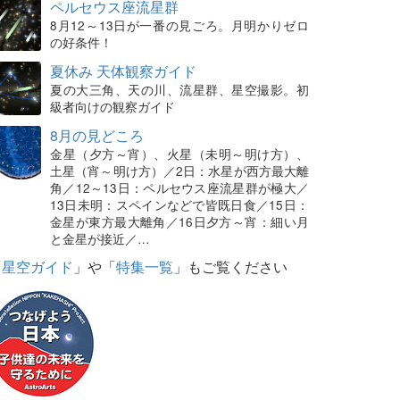
ペルセウス座流星群
8月12～13日が一番の見ごろ。月明かりゼロ
の好条件！
夏休み 天体観察ガイド
夏の大三角、天の川、流星群、星空撮影。初
級者向けの観察ガイド
8月の見どころ
金星（夕方～宵）、火星（未明～明け方）、
土星（宵～明け方）／2日：水星が西方最大離
角／12～13日：ペルセウス座流星群が極大／
13日未明：スペインなどで皆既日食／15日：
金星が東方最大離角／16日夕方～宵：細い月
と金星が接近／…
「
星空ガイド
」や「
特集一覧
」もご覧ください