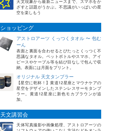
天文現象から最新ニュースまで、スマホをか
ざすと話題がうかぶ。不思議がいっぱいの星
空を楽しもう
ショッピング
アストロアーツ くっつくタオル 〜 包む
ーん
表面と裏面を合わせるとぴたっとくっつく不
思議なタオル。ペットボトルやスマホ、アイ
ピースやケーブル等を結び目なしで包んで収
納。表面には月面をプリント。
オリジナル 天文タンブラー
【星空に乾杯！】黄道12星座とマウナケアの
星空をデザインしたステンレスサーモタンブ
ラー。黄道12星座に新色モカブラウンが追
加。
天文講習会
天体写真撮影や画像処理、アストロアーツの
ソフトウェアの使いこなし方法などをオンラ