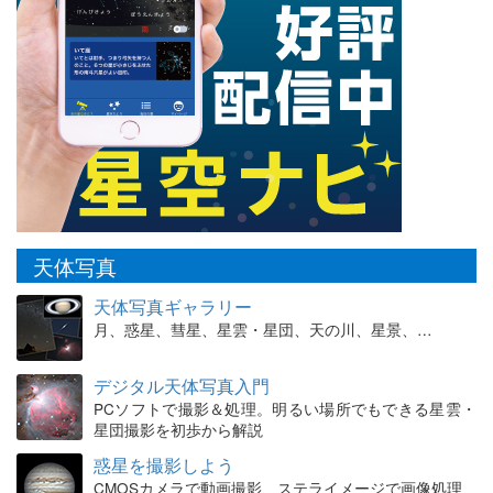
天体写真
天体写真ギャラリー
月、惑星、彗星、星雲・星団、天の川、星景、…
デジタル天体写真入門
PCソフトで撮影＆処理。明るい場所でもできる星雲・
星団撮影を初歩から解説
惑星を撮影しよう
CMOSカメラで動画撮影、ステライメージで画像処理