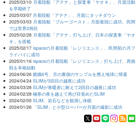
2025/03/10
月着陸船「アテナ」と探査車「ヤオキ」、月面活動
を早期終了
2025/03/07
月着陸船「アテナ」、月面にタッチダウン
2025/03/03
月着陸船「ブルーゴースト」月面着陸に成功、民間
では世界2例目
2025/02/28
月着陸船「アテナ」打ち上げ、日本の探査車「ヤオ
キ」を搭載
2025/02/17
ispaceの月着陸船「レジリエンス」、民間初の月フ
ライバイに成功
2025/01/16
ispaceの月着陸船「レジリエンス」打ち上げ、再挑
戦を本格始動
2024/06/26
嫦娥6号、月の裏側のサンプルを携え地球に帰還
2024/04/24
SLIMが3回目の越夜に成功
2024/03/28
SLIMが寒暖差に耐えて2回目の越夜に成功
2024/02/28
極寒の夜を越えて再び目覚めたSLIM
2024/02/05
SLIM、岩石などを観測し休眠
2024/01/26
「SLIM」と小型ローバーが月面の撮影に成功