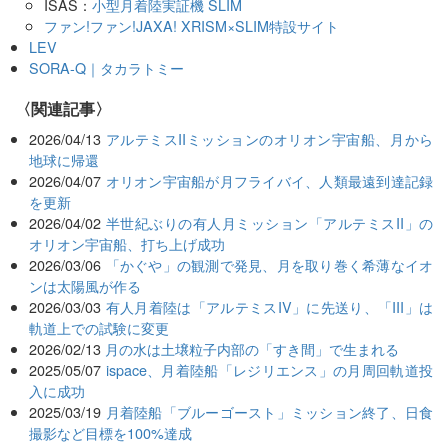
ISAS：
小型月着陸実証機 SLIM
ファン!ファン!JAXA! XRISM×SLIM特設サイト
LEV
SORA-Q｜タカラトミー
関連記事
2026/04/13
アルテミスIIミッションのオリオン宇宙船、月から
地球に帰還
2026/04/07
オリオン宇宙船が月フライバイ、人類最遠到達記録
を更新
2026/04/02
半世紀ぶりの有人月ミッション「アルテミスII」の
オリオン宇宙船、打ち上げ成功
2026/03/06
「かぐや」の観測で発見、月を取り巻く希薄なイオ
ンは太陽風が作る
2026/03/03
有人月着陸は「アルテミスIV」に先送り、「III」は
軌道上での試験に変更
2026/02/13
月の水は土壌粒子内部の「すき間」で生まれる
2025/05/07
ispace、月着陸船「レジリエンス」の月周回軌道投
入に成功
2025/03/19
月着陸船「ブルーゴースト」ミッション終了、日食
撮影など目標を100%達成