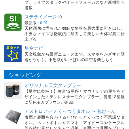
プ。ライブスタックやオートフォーカスなど新機能も
搭載
ステライメージ10
最新版
10.0f
天体画像に埋もれた微細な情報を最大限に引き出し、
不要なノイズは徹底的に除去して美しい天体写真に仕
上げる
星空ナビ
天文現象から最新ニュースまで、スマホをかざすと話
題がうかぶ。不思議がいっぱいの星空を楽しもう
ショッピング
オリジナル 天文タンブラー
【星空に乾杯！】黄道12星座とマウナケアの星空をデ
ザインしたステンレスサーモタンブラー。黄道12星座
に新色モカブラウンが追加。
アストロアーツ くっつくタオル 〜 包むーん
表面と裏面を合わせるとぴたっとくっつく不思議なタ
オル。ペットボトルやスマホ、アイピースやケーブル
等を結び目なしで包んで収納。表面には月面をプリン