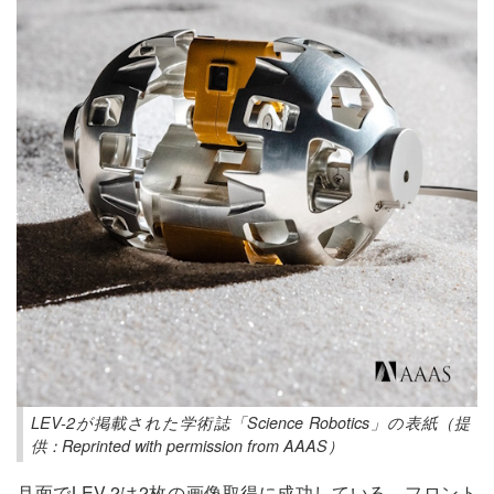
LEV-2が掲載された学術誌「Science Robotics」の表紙（提
供：Reprinted with permission from AAAS）
月面でLEV-2は2枚の画像取得に成功している。フロント