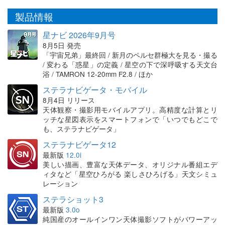
製品情報
星ナビ 2026年9月号
8月5日 発売
「宇宙兄弟」最終回 / 新月のペルセ群極大を見る・撮る
/ 変わる「惑星」の定義 / 星空の下で深呼吸する天文台
浴 / TAMRON 12-20mm F2.8 / ほか
ステラナビゲータ・モバイル
8月4日 リリース
天体観察・撮影用モバイルアプリ。高精度な計算とリ
ッチな星図表示をスマートフォンで「いつでもどこで
も、ステラナビゲータ」
ステラナビゲータ12
最新版
12.0i
美しい描画、豊富な天体データ、オリジナル番組エデ
ィタなど「星空ひろがる 楽しさひろげる」天文シミュ
レーション
ステラショット3
最新版
3.0o
純国産のオールインワン天体撮影ソフトがパワーアッ