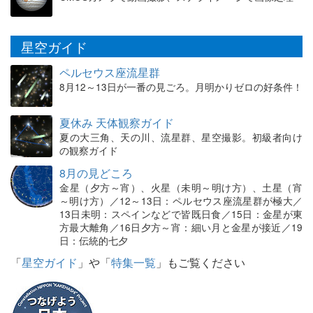
星空ガイド
ペルセウス座流星群
8月12～13日が一番の見ごろ。月明かりゼロの好条件！
夏休み 天体観察ガイド
夏の大三角、天の川、流星群、星空撮影。初級者向け
の観察ガイド
8月の見どころ
金星（夕方～宵）、火星（未明～明け方）、土星（宵
～明け方）／12～13日：ペルセウス座流星群が極大／
13日未明：スペインなどで皆既日食／15日：金星が東
方最大離角／16日夕方～宵：細い月と金星が接近／19
日：伝統的七夕
「
星空ガイド
」や「
特集一覧
」もご覧ください