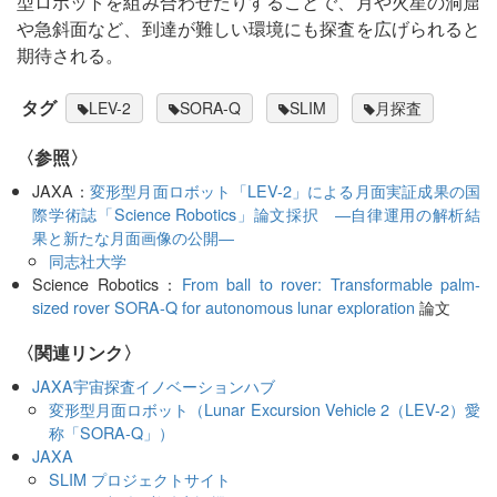
型ロボットを組み合わせたりすることで、月や火星の洞窟
や急斜面など、到達が難しい環境にも探査を広げられると
期待される。
タグ
LEV-2
SORA-Q
SLIM
月探査
〈参照〉
JAXA：
変形型月面ロボット「LEV-2」による月面実証成果の国
際学術誌「Science Robotics」論文採択 ―自律運用の解析結
果と新たな月面画像の公開―
同志社大学
Science Robotics：
From ball to rover: Transformable palm-
sized rover SORA-Q for autonomous lunar exploration
論文
〈関連リンク〉
JAXA宇宙探査イノベーションハブ
変形型月面ロボット（Lunar Excursion Vehicle 2（LEV-2）愛
称「SORA-Q」）
JAXA
SLIM プロジェクトサイト