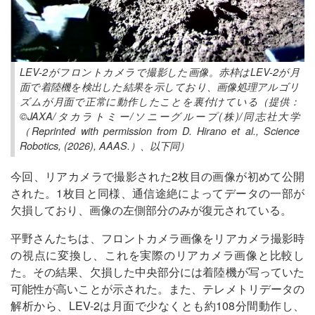
LEV-2がフロントカメラで撮影した画像。赤枠はLEV-2が月
面で着陸機を検出した結果を示しており、画像処理アルゴリ
ズムが月面で正常に動作したことを裏付けている（提供：
©JAXA/タカラトミー/ソニーグループ(株)/同志社大学
（Reprinted with permission from D. Hirano et al., Science
Robotics, (2026), AAAS.）、以下同）
今回、リアカメラで撮影された2枚目の画像が初めて公開
された。1枚目と同様、通信途絶によってデータの一部が
欠損しており、画像の左側部分のみが復元されている。
平野さんたちは、フロントカメラ画像をリアカメラ撮影時
の視点に変換し、これを実際のリアカメラ画像と比較し
た。その結果、欠損した中央部分には着陸機が写っていた
可能性が高いことが示された。また、テレメトリデータの
解析から、LEV-2は月面で少なくとも約108分間動作し、