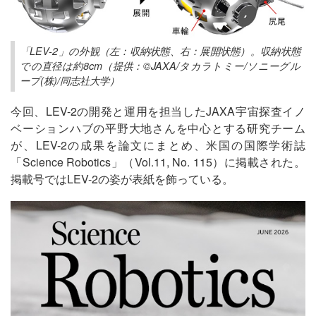
「LEV-2」の外観（左：収納状態、右：展開状態）。収納状態
での直径は約8cm（提供：©JAXA/タカラトミー/ソニーグル
ープ(株)/同志社大学）
今回、LEV-2の開発と運用を担当したJAXA宇宙探査イノ
ベーションハブの平野大地さんを中心とする研究チーム
が、LEV-2の成果を論文にまとめ、米国の国際学術誌
「Science Robotics」（Vol.11, No. 115）に掲載された。
掲載号ではLEV-2の姿が表紙を飾っている。