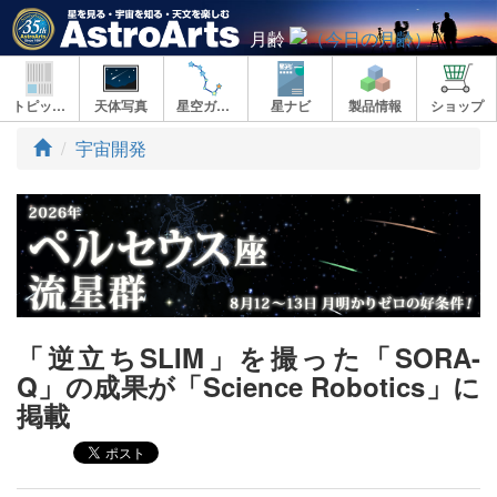
月齢
トピックス
天体写真
星空ガイド
星ナビ
製品情報
ショップ
ト
宇宙開発
ッ
プ
「逆立ちSLIM」を撮った「SORA-
Q」の成果が「Science Robotics」に
掲載