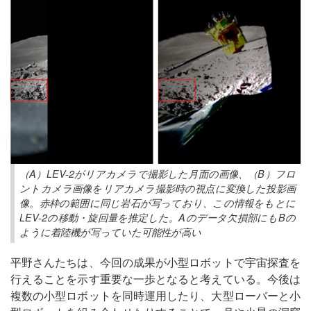
（A）LEV-2がリアカメラで撮影した月面の画像、（B）フロ
ントカメラ画像をリアカメラ撮影時の視点に変換した投影画
像。赤枠の範囲に同じ岩石が写っており、この情報をもとに
LEV-2の移動・旋回量を推定した。Aのデータ欠損部にもBの
ように着陸機が写っていた可能性が高い
平野さんたちは、今回の成果が小型ロボットで宇宙探査を
行えることを示す重要な一歩となると考えている。今後は
複数の小型ロボットを同時運用したり、大型ローバーと小