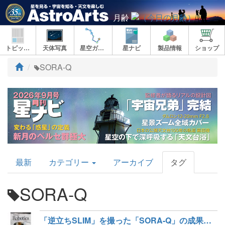
月齢
トピックス
天体写真
星空ガイド
星ナビ
製品情報
ショップ
ト
SORA-Q
ッ
プ
AstroArts
最新
カテゴリー
アーカイブ
タグ
Topics
SORA-Q
「逆立ちSLIM」を撮った「SORA-Q」の成果が「Science Robotics」に掲載