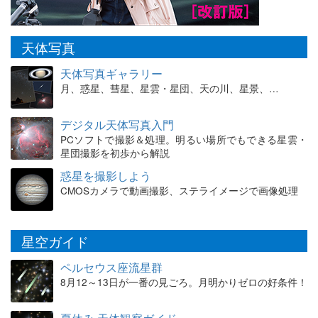
天体写真
天体写真ギャラリー
月、惑星、彗星、星雲・星団、天の川、星景、…
デジタル天体写真入門
PCソフトで撮影＆処理。明るい場所でもできる星雲・
星団撮影を初歩から解説
惑星を撮影しよう
CMOSカメラで動画撮影、ステライメージで画像処理
星空ガイド
ペルセウス座流星群
8月12～13日が一番の見ごろ。月明かりゼロの好条件！