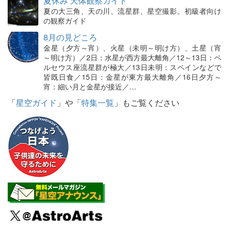
夏休み 天体観察ガイド
夏の大三角、天の川、流星群、星空撮影。初級者向け
の観察ガイド
8月の見どころ
金星（夕方～宵）、火星（未明～明け方）、土星（宵
～明け方）／2日：水星が西方最大離角／12～13日：ペ
ルセウス座流星群が極大／13日未明：スペインなどで
皆既日食／15日：金星が東方最大離角／16日夕方～
宵：細い月と金星が接近／…
「
星空ガイド
」や「
特集一覧
」もご覧ください