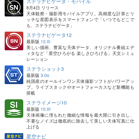
ステラナビゲータ・モバイル
8月4日 リリース
天体観察・撮影用モバイルアプリ。高精度な計算とリ
ッチな星図表示をスマートフォンで「いつでもどこで
も、ステラナビゲータ」
ステラナビゲータ12
最新版
12.0i
美しい描画、豊富な天体データ、オリジナル番組エデ
ィタなど「星空ひろがる 楽しさひろげる」天文シミュ
レーション
ステラショット3
最新版
3.0o
純国産のオールインワン天体撮影ソフトがパワーアッ
プ。ライブスタックやオートフォーカスなど新機能も
搭載
ステライメージ10
最新版
10.0f
天体画像に埋もれた微細な情報を最大限に引き出し、
不要なノイズは徹底的に除去して美しい天体写真に仕
上げる
星空ナビ