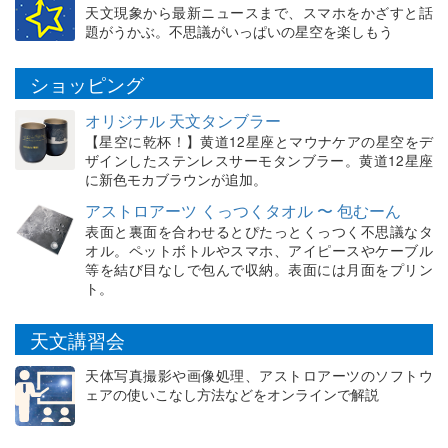
天文現象から最新ニュースまで、スマホをかざすと話
題がうかぶ。不思議がいっぱいの星空を楽しもう
ショッピング
オリジナル 天文タンブラー
【星空に乾杯！】黄道12星座とマウナケアの星空をデ
ザインしたステンレスサーモタンブラー。黄道12星座
に新色モカブラウンが追加。
アストロアーツ くっつくタオル 〜 包むーん
表面と裏面を合わせるとぴたっとくっつく不思議なタ
オル。ペットボトルやスマホ、アイピースやケーブル
等を結び目なしで包んで収納。表面には月面をプリン
ト。
天文講習会
天体写真撮影や画像処理、アストロアーツのソフトウ
ェアの使いこなし方法などをオンラインで解説