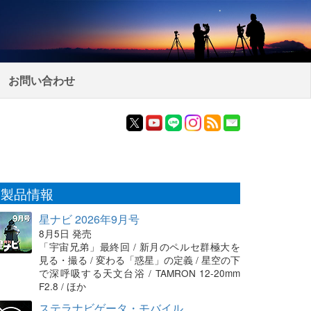
お問い合わせ
製品情報
星ナビ 2026年9月号
8月5日 発売
「宇宙兄弟」最終回 / 新月のペルセ群極大を
見る・撮る / 変わる「惑星」の定義 / 星空の下
で深呼吸する天文台浴 / TAMRON 12-20mm
F2.8 / ほか
ステラナビゲータ・モバイル