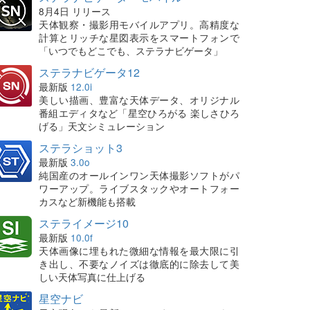
8月4日 リリース
天体観察・撮影用モバイルアプリ。高精度な
計算とリッチな星図表示をスマートフォンで
「いつでもどこでも、ステラナビゲータ」
ステラナビゲータ12
最新版
12.0i
美しい描画、豊富な天体データ、オリジナル
番組エディタなど「星空ひろがる 楽しさひろ
げる」天文シミュレーション
ステラショット3
最新版
3.0o
純国産のオールインワン天体撮影ソフトがパ
ワーアップ。ライブスタックやオートフォー
カスなど新機能も搭載
ステライメージ10
最新版
10.0f
天体画像に埋もれた微細な情報を最大限に引
き出し、不要なノイズは徹底的に除去して美
しい天体写真に仕上げる
星空ナビ