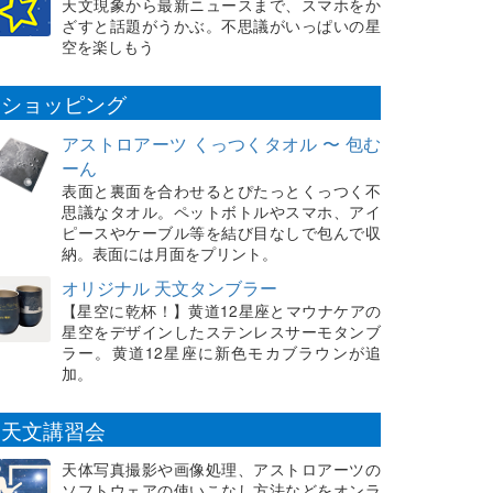
天文現象から最新ニュースまで、スマホをか
ざすと話題がうかぶ。不思議がいっぱいの星
空を楽しもう
ショッピング
アストロアーツ くっつくタオル 〜 包む
ーん
表面と裏面を合わせるとぴたっとくっつく不
思議なタオル。ペットボトルやスマホ、アイ
ピースやケーブル等を結び目なしで包んで収
納。表面には月面をプリント。
オリジナル 天文タンブラー
【星空に乾杯！】黄道12星座とマウナケアの
星空をデザインしたステンレスサーモタンブ
ラー。黄道12星座に新色モカブラウンが追
加。
天文講習会
天体写真撮影や画像処理、アストロアーツの
ソフトウェアの使いこなし方法などをオンラ