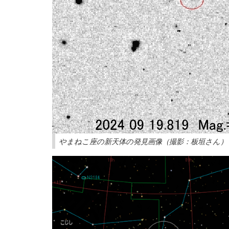
やまねこ座の新天体の発見画像（撮影：板垣さん）