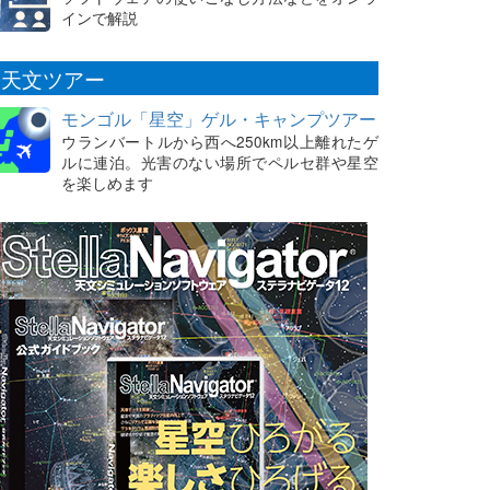
インで解説
天文ツアー
モンゴル「星空」ゲル・キャンプツアー
ウランバートルから西へ250km以上離れたゲ
ルに連泊。光害のない場所でペルセ群や星空
を楽しめます