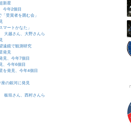
超新星
、今年2個目
で「受賞者を囲む会」
見
スマートかなた」
表 大越さん、大野さんら
見
望遠鏡で観測研究
星発見
発見、今年7個目
見、今年6個目
星を発見、今年4個目
け座の銀河に発見
表 板垣さん、西村さんら