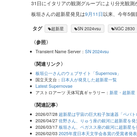
31日にイタリアの観測グループにより分光観測
板垣さんの超新星発見は
9月11日
以来、今年5個
タグ
超新星
SN 2024vsu
NGC 2830
〈参照〉
Transient Name Server：
SN 2024vsu
〈関連リンク〉
板垣公一さんのウェブサイト「Supernova」
国立天文台：
日本人が発見した超新星一覧
Latest Supernovae
アストロアーツ 天体写真ギャラリー：
新星・超新星
関連記事
2026/07/28
超新星は宇宙の巨大粒子加速器「ペバト
2026/04/27
佐野さん、りゅう座の銀河に超新星を発見
2026/03/17
板垣さん、ペガスス座の銀河に超新星を
2026/02/03
2025年度日本天文学会各賞の受賞者発