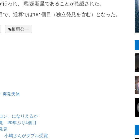
が行われ、II型超新星であることが確認された。
目で、通算では181個目（独立発見を含む）となった。
板垣公一
・突発天体
ロン」になりえるか
、20年ぶり4個目
発見
表 小嶋さんがダブル受賞