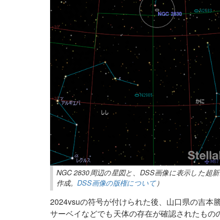
NGC 2830周辺の星図と、DSS画像に表示した
作成。
DSS画像の版権について
）
2024vsuの符号が付けられた後、山口県の吉
サーベイなどでも天体の存在が確認されたものの