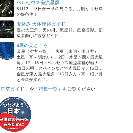
ペルセウス座流星群
8月12～13日が一番の見ごろ。月明かりゼロ
の好条件！
夏休み 天体観察ガイド
夏の大三角、天の川、流星群、星空撮影。初
級者向けの観察ガイド
8月の見どころ
金星（夕方～宵）、火星（未明～明け方）、
土星（宵～明け方）／2日：水星が西方最大離
角／12～13日：ペルセウス座流星群が極大／
13日未明：スペインなどで皆既日食／15日：
金星が東方最大離角／16日夕方～宵：細い月
と金星が接近／…
「
星空ガイド
」や「
特集一覧
」もご覧ください