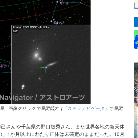
超新星。画像クリックで星図拡大（
「ステラナビゲータ」
で星図
本勝己さんや千葉県の野口敏秀さん、また世界各地の新天体
、1か月以上にわたり正体は未確定のままだった。10月