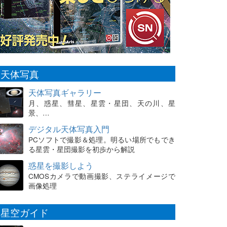
天体写真
天体写真ギャラリー
月、惑星、彗星、星雲・星団、天の川、星
景、…
デジタル天体写真入門
PCソフトで撮影＆処理。明るい場所でもでき
る星雲・星団撮影を初歩から解説
惑星を撮影しよう
CMOSカメラで動画撮影、ステライメージで
画像処理
星空ガイド