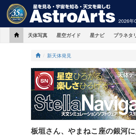
2026年
Home
天体写真
星空ガイド
星ナビ
プラネタ
ト
新天体発見
ッ
プ
板垣さん、やまねこ座の銀河に