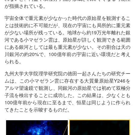
が指摘されている。
宇宙全体で重元素が少なかった時代の原始星を観測するこ
とは技術的に不可能だが、現在の宇宙にも局所的に重元素
が少ない場所が残っている。地球から約19万光年離れた銀
河である小マゼラン雲は、原始星が詳しく観測できる範囲
にある銀河としては最も重元素が少ない。その割合は天の
川銀河の約20%で、100億年前の宇宙に近い環境だと考え
られる。
九州大学大学院理学研究院の徳田一起さんたちの研究チー
ムは、この小マゼラン雲に存在する大質量原始星Y246を
アルマ望遠鏡で観測し、同銀河の原始星では初めて双極分
子流を検出することに成功した。この結果は、少なくとも
100億年前から現在に至るまで、恒星は同じように作られ
てきたことを示唆するものだ。