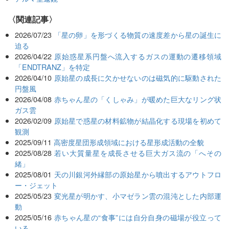
関連記事
2026/07/23
「星の卵」を形づくる物質の速度差から星の誕生に
迫る
2026/04/22
原始惑星系円盤へ流入するガスの運動の遷移領域
「ENDTRANZ」を特定
2026/04/10
原始星の成長に欠かせないのは磁気的に駆動された
円盤風
2026/04/08
赤ちゃん星の「くしゃみ」が暖めた巨大なリング状
ガス雲
2026/02/09
原始星で惑星の材料鉱物が結晶化する現場を初めて
観測
2025/09/11
高密度星団形成領域における星形成活動の全貌
2025/08/28
若い大質量星を成長させる巨大ガス流の「へその
緒」
2025/08/01
天の川銀河外縁部の原始星から噴出するアウトフロ
ー・ジェット
2025/05/23
変光星が明かす、小マゼラン雲の混沌とした内部運
動
2025/05/16
赤ちゃん星の“食事”には自分自身の磁場が役立って
いる