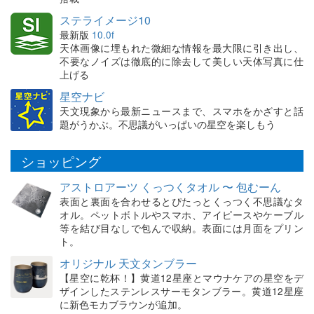
ステライメージ10
最新版
10.0f
天体画像に埋もれた微細な情報を最大限に引き出し、
不要なノイズは徹底的に除去して美しい天体写真に仕
上げる
星空ナビ
天文現象から最新ニュースまで、スマホをかざすと話
題がうかぶ。不思議がいっぱいの星空を楽しもう
ショッピング
アストロアーツ くっつくタオル 〜 包むーん
表面と裏面を合わせるとぴたっとくっつく不思議なタ
オル。ペットボトルやスマホ、アイピースやケーブル
等を結び目なしで包んで収納。表面には月面をプリン
ト。
オリジナル 天文タンブラー
【星空に乾杯！】黄道12星座とマウナケアの星空をデ
ザインしたステンレスサーモタンブラー。黄道12星座
に新色モカブラウンが追加。