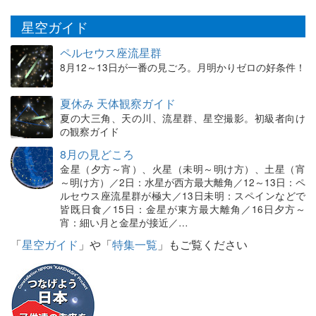
星空ガイド
ペルセウス座流星群
8月12～13日が一番の見ごろ。月明かりゼロの好条件！
夏休み 天体観察ガイド
夏の大三角、天の川、流星群、星空撮影。初級者向け
の観察ガイド
8月の見どころ
金星（夕方～宵）、火星（未明～明け方）、土星（宵
～明け方）／2日：水星が西方最大離角／12～13日：ペ
ルセウス座流星群が極大／13日未明：スペインなどで
皆既日食／15日：金星が東方最大離角／16日夕方～
宵：細い月と金星が接近／…
「
星空ガイド
」や「
特集一覧
」もご覧ください