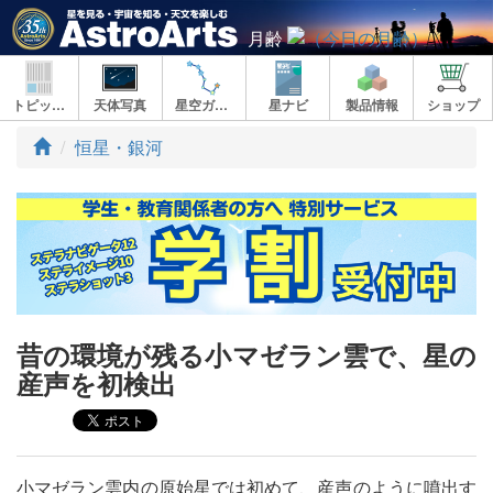
月齢
トピックス
天体写真
星空ガイド
星ナビ
製品情報
ショップ
ト
恒星・銀河
ッ
プ
昔の環境が残る小マゼラン雲で、星の
産声を初検出
小マゼラン雲内の原始星では初めて、産声のように噴出す