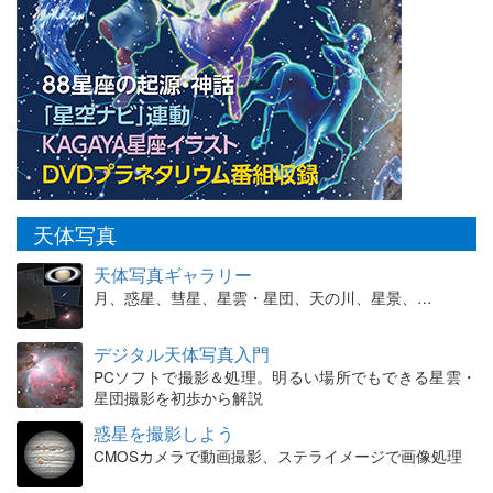
天体写真
天体写真ギャラリー
月、惑星、彗星、星雲・星団、天の川、星景、…
デジタル天体写真入門
PCソフトで撮影＆処理。明るい場所でもできる星雲・
星団撮影を初歩から解説
惑星を撮影しよう
CMOSカメラで動画撮影、ステライメージで画像処理