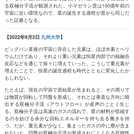
る双極分子流が観測された。小マゼラン雲は100億年前の
宇宙に近い環境なので、星の誕生する過程が昔から同じだ
った証拠となる。
【2022年9月2日
九州大学
】
ビッグバン直後の宇宙に存在した元素は、ほぼ水素とヘリ
ウムだけであり、それより重い元素は恒星内部での核融合
反応などを通じて徐々に増えていった。こうして重元素が
増えたことで、恒星の誕生過程も時代とともに変化したか
もしれない。
たとえば、現在の宇宙で原始星が生まれると、その周りで
は物質が回転して円盤を形成し、それとは垂直な方向に噴
出する双極分子流（アウトフロー）が産声のごとく生じ
る。双極分子流は高速のガスの流れで、星の材料が収縮す
るのを妨げる余分な回転エネルギーを持ち去る働きを持
つ。だが、重元素が少なく、集まったガスの中に塵が含ま
れないと、円盤や双極分子流が形成されにくくなる可能性