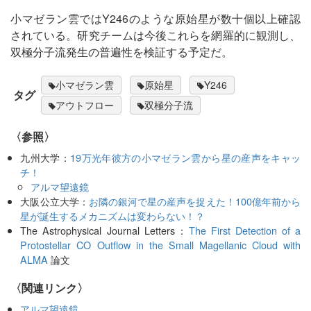
小マゼラン雲ではY246のような原始星が数十個以上確認
されている。研究チームは今後これらを網羅的に観測し、
双極分子流発生の普遍性を検証する予定だ。
小マゼラン雲
原始星
Y246
タグ
アウトフロー
双極分子流
〈参照〉
九州大学：
19万光年彼方の小マゼラン雲から星の産声をキャッ
チ！
アルマ望遠鏡
大阪公立大学：
お隣の銀河で星の産声を捉えた！100億年前から
星が誕生するメカニズムは変わらない！？
The Astrophysical Journal Letters：
The First Detection of a
Protostellar CO Outflow in the Small Magellanic Cloud with
ALMA
論文
〈関連リンク〉
アルマ望遠鏡