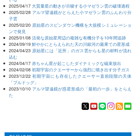
2025/04/17
大質量星の動きが示唆する小マゼラン雲の破壊過程
2025/02/28
アルマ望遠鏡がとらえた小マゼラン雲のふんわり分
子雲
2025/02/20
原始星のスピンダウン機構を大規模シミュレーショ
ンで発見
2025/01/08
活発な原始星周辺の複雑な有機分子を10年間追跡
2024/09/19
鮮やかにとらえられた天の川銀河の最果ての星形成
2024/04/23
原始星には「近所」のガス雲からも星の材料が流れ
込む
2024/04/17
赤ちゃん星が起こしたダイナミックな磁束放出
2024/02/08
初期宇宙のクエーサーから強烈に噴き出す分子ガス
2023/12/22
初期宇宙にも存在したクエーサー直前段階の天体
「ブルドッグ」
2023/10/10
アルマ望遠鏡が惑星形成の「最初の一歩」をとらえ
た