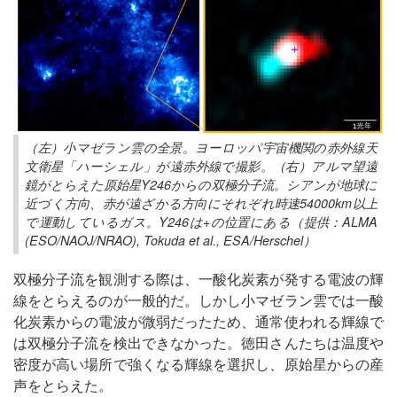
（左）小マゼラン雲の全景。ヨーロッパ宇宙機関の赤外線天
文衛星「ハーシェル」が遠赤外線で撮影。（右）アルマ望遠
鏡がとらえた原始星Y246からの双極分子流。シアンが地球に
近づく方向、赤が遠ざかる方向にそれぞれ時速54000km以上
で運動しているガス。Y246は+の位置にある（提供：ALMA
(ESO/NAOJ/NRAO), Tokuda et al., ESA/Herschel）
双極分子流を観測する際は、一酸化炭素が発する電波の輝
線をとらえるのが一般的だ。しかし小マゼラン雲では一酸
化炭素からの電波が微弱だったため、通常使われる輝線で
は双極分子流を検出できなかった。徳田さんたちは温度や
密度が高い場所で強くなる輝線を選択し、原始星からの産
声をとらえた。