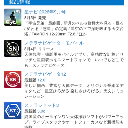
製品情報
星ナビ 2026年9月号
8月5日 発売
「宇宙兄弟」最終回 / 新月のペルセ群極大を見る・撮る
/ 変わる「惑星」の定義 / 星空の下で深呼吸する天文台
浴 / TAMRON 12-20mm F2.8 / ほか
ステラナビゲータ・モバイル
8月4日 リリース
天体観察・撮影用モバイルアプリ。高精度な計算とリ
ッチな星図表示をスマートフォンで「いつでもどこで
も、ステラナビゲータ」
ステラナビゲータ12
最新版
12.0i
美しい描画、豊富な天体データ、オリジナル番組エデ
ィタなど「星空ひろがる 楽しさひろげる」天文シミュ
レーション
ステラショット3
最新版
3.0o
純国産のオールインワン天体撮影ソフトがパワーアッ
プ。ライブスタックやオートフォーカスなど新機能も
搭載