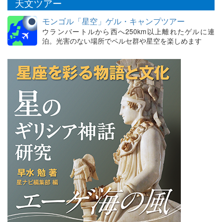
天文ツアー
モンゴル「星空」ゲル・キャンプツアー
ウランバートルから西へ250km以上離れたゲルに連
泊。光害のない場所でペルセ群や星空を楽しめます