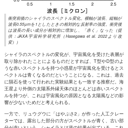
衝突前後のシャイラのスペクトル変化。横軸が波長、縦軸が
波長0.55μmを1としたときの相対的な反射率の強度。衝突後
は波長の長い成分が相対的に増加し、「赤く」なった（提
供：JAXA宇宙科学研究所（Hasegawa et al. 2022より改
変））
シャイラのスペクトルの変化が、宇宙風化を受けた表層が
取り除かれたことによるものだとすれば、T型やD型のよ
うな赤いスペクトルを持つ小惑星が宇宙風化を受けるとス
ペクトルは青くなるのだということになる。これは、過去
に隕石を使って行われた実験結果とも一致する推察だ。海
王星より外側の太陽系外縁天体のほとんどは赤いスペクト
ルを持つが、これは宇宙風化の原因となる太陽風などの影
響が少ないためだと考えられる。
一方で、リュウグウに「はやぶさ2」が作った人工クレー
ターでは、露出した部分の方がスペクトルが青く、古い部
分が赤いという、シャイラとは逆の結果が出ている。これ