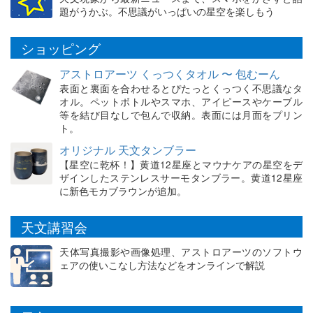
題がうかぶ。不思議がいっぱいの星空を楽しもう
ショッピング
アストロアーツ くっつくタオル 〜 包むーん
表面と裏面を合わせるとぴたっとくっつく不思議なタ
オル。ペットボトルやスマホ、アイピースやケーブル
等を結び目なしで包んで収納。表面には月面をプリン
ト。
オリジナル 天文タンブラー
【星空に乾杯！】黄道12星座とマウナケアの星空をデ
ザインしたステンレスサーモタンブラー。黄道12星座
に新色モカブラウンが追加。
天文講習会
天体写真撮影や画像処理、アストロアーツのソフトウ
ェアの使いこなし方法などをオンラインで解説