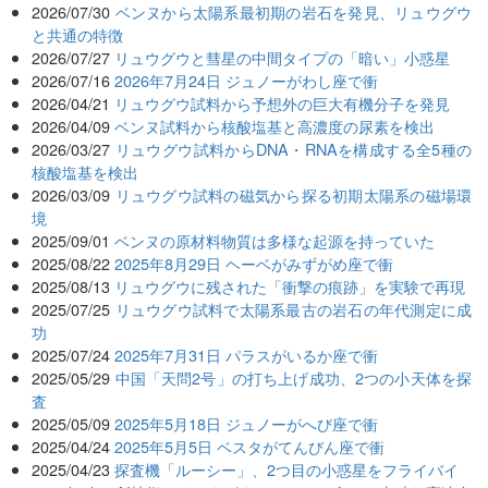
2026/07/30
ベンヌから太陽系最初期の岩石を発見、リュウグウ
と共通の特徴
2026/07/27
リュウグウと彗星の中間タイプの「暗い」小惑星
2026/07/16
2026年7月24日 ジュノーがわし座で衝
2026/04/21
リュウグウ試料から予想外の巨大有機分子を発見
2026/04/09
ベンヌ試料から核酸塩基と高濃度の尿素を検出
2026/03/27
リュウグウ試料からDNA・RNAを構成する全5種の
核酸塩基を検出
2026/03/09
リュウグウ試料の磁気から探る初期太陽系の磁場環
境
2025/09/01
ベンヌの原材料物質は多様な起源を持っていた
2025/08/22
2025年8月29日 ヘーベがみずがめ座で衝
2025/08/13
リュウグウに残された「衝撃の痕跡」を実験で再現
2025/07/25
リュウグウ試料で太陽系最古の岩石の年代測定に成
功
2025/07/24
2025年7月31日 パラスがいるか座で衝
2025/05/29
中国「天問2号」の打ち上げ成功、2つの小天体を探
査
2025/05/09
2025年5月18日 ジュノーがへび座で衝
2025/04/24
2025年5月5日 ベスタがてんびん座で衝
2025/04/23
探査機「ルーシー」、2つ目の小惑星をフライバイ