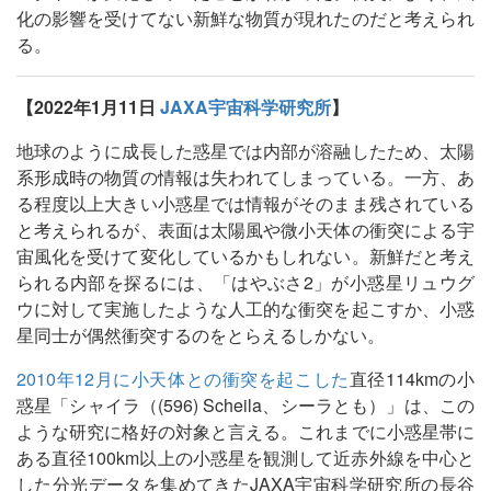
化の影響を受けてない新鮮な物質が現れたのだと考えられ
る。
【2022年1月11日
JAXA宇宙科学研究所
】
地球のように成長した惑星では内部が溶融したため、太陽
系形成時の物質の情報は失われてしまっている。一方、あ
る程度以上大きい小惑星では情報がそのまま残されている
と考えられるが、表面は太陽風や微小天体の衝突による宇
宙風化を受けて変化しているかもしれない。新鮮だと考え
られる内部を探るには、「はやぶさ2」が小惑星リュウグ
ウに対して実施したような人工的な衝突を起こすか、小惑
星同士が偶然衝突するのをとらえるしかない。
2010年12月に小天体との衝突を起こした
直径114kmの小
惑星「シャイラ（(596) Scheila、シーラとも）」は、この
ような研究に格好の対象と言える。これまでに小惑星帯に
ある直径100km以上の小惑星を観測して近赤外線を中心と
した分光データを集めてきたJAXA宇宙科学研究所の長谷