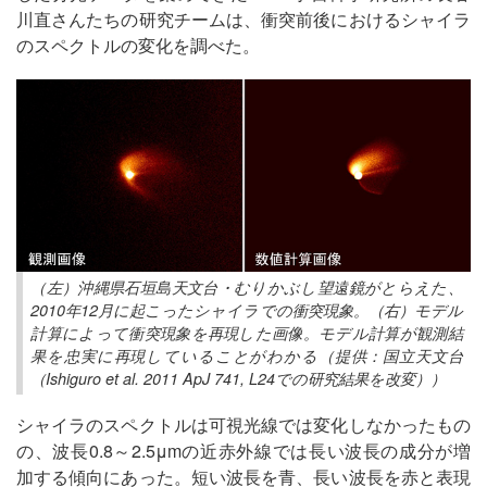
川直さんたちの研究チームは、衝突前後におけるシャイラ
のスペクトルの変化を調べた。
（左）沖縄県石垣島天文台・むりかぶし望遠鏡がとらえた、
2010年12月に起こったシャイラでの衝突現象。（右）モデル
計算によって衝突現象を再現した画像。モデル計算が観測結
果を忠実に再現していることがわかる（提供：国立天文台
（Ishiguro et al. 2011 ApJ 741, L24での研究結果を改変））
シャイラのスペクトルは可視光線では変化しなかったもの
の、波長0.8～2.5μmの近赤外線では長い波長の成分が増
加する傾向にあった。短い波長を青、長い波長を赤と表現