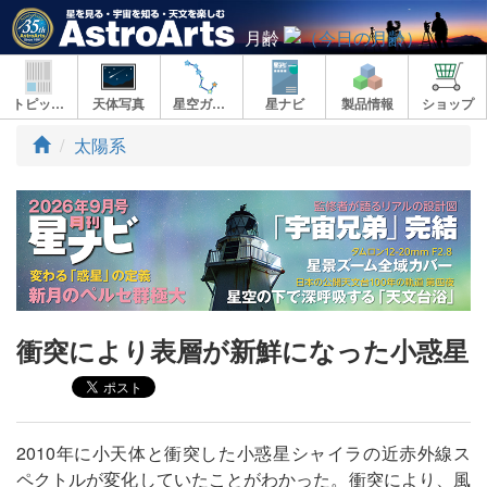
月齢
トピックス
天体写真
星空ガイド
星ナビ
製品情報
ショップ
ト
太陽系
ッ
プ
衝突により表層が新鮮になった小惑星
2010年に小天体と衝突した小惑星シャイラの近赤外線ス
ペクトルが変化していたことがわかった。衝突により、風