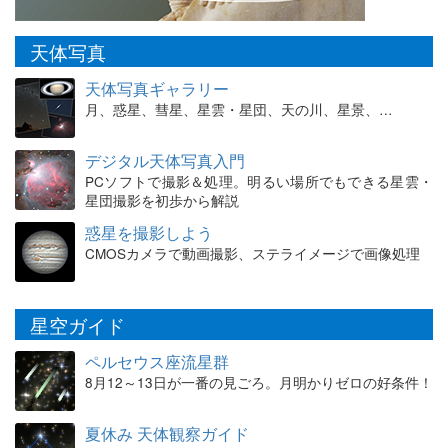
天体写真
天体写真ギャラリー
月、惑星、彗星、星雲・星団、天の川、星景、…
デジタル天体写真入門
PCソフトで撮影＆処理。明るい場所でもできる星雲・
星団撮影を初歩から解説
惑星を撮影しよう
CMOSカメラで動画撮影、ステライメージで画像処理
星空ガイド
ペルセウス座流星群
8月12～13日が一番の見ごろ。月明かりゼロの好条件！
夏休み 天体観察ガイド