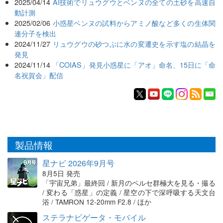
2025/04/14
AI技術でリュウグウとベンヌの全ての土砂を高速自
動計測
2025/02/06
小惑星ベンヌの試料からアミノ酸など多くの生体関
連分子を検出
2024/11/27
リュウグウの砂つぶに水の変遷史を示す塩の結晶を
発見
2024/11/14
「COIAS」発見小惑星に「アオ」命名、15日に「命
名祝賀会」配信
製品情報
星ナビ 2026年9月号
8月5日 発売
「宇宙兄弟」最終回 / 新月のペルセ群極大を見る・撮る
/ 変わる「惑星」の定義 / 星空の下で深呼吸する天文台
浴 / TAMRON 12-20mm F2.8 / ほか
ステラナビゲータ・モバイル