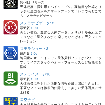
8月4日 リリース
天体観察・撮影用モバイルアプリ。高精度な計算とリ
ッチな星図表示をスマートフォンで「いつでもどこで
も、ステラナビゲータ」
ステラナビゲータ12
最新版
12.0i
美しい描画、豊富な天体データ、オリジナル番組エデ
ィタなど「星空ひろがる 楽しさひろげる」天文シミュ
レーション
ステラショット3
最新版
3.0o
純国産のオールインワン天体撮影ソフトがパワーアッ
プ。ライブスタックやオートフォーカスなど新機能も
搭載
ステライメージ10
最新版
10.0f
天体画像に埋もれた微細な情報を最大限に引き出し、
不要なノイズは徹底的に除去して美しい天体写真に仕
上げる
星空ナビ
天文現象から最新ニュースまで、スマホをかざすと話