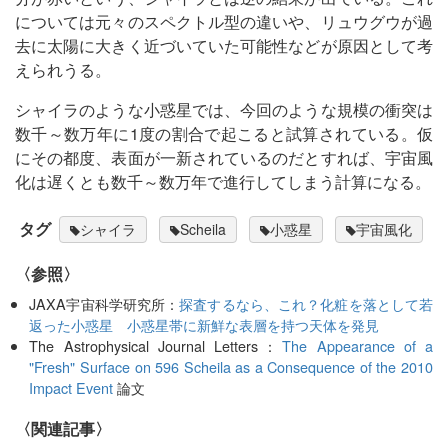
については元々のスペクトル型の違いや、リュウグウが過
去に太陽に大きく近づいていた可能性などが原因として考
えられうる。
シャイラのような小惑星では、今回のような規模の衝突は
数千～数万年に1度の割合で起こると試算されている。仮
にその都度、表面が一新されているのだとすれば、宇宙風
化は遅くとも数千～数万年で進行してしまう計算になる。
タグ
シャイラ
Scheila
小惑星
宇宙風化
〈参照〉
JAXA宇宙科学研究所：
探査するなら、これ？化粧を落として若
返った小惑星 小惑星帯に新鮮な表層を持つ天体を発見
The Astrophysical Journal Letters：
The Appearance of a
"Fresh" Surface on 596 Scheila as a Consequence of the 2010
Impact Event
論文
関連記事