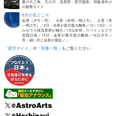
夏の大三角、天の川、流星群、星空撮影。初級者向け
の観察ガイド
8月の見どころ
金星（夕方～宵）、火星（未明～明け方）、土星（宵
～明け方）／2日：水星が西方最大離角／12～13日：ペ
ルセウス座流星群が極大／13日未明：スペインなどで
皆既日食／15日：金星が東方最大離角／16日夕方～
宵：細い月と金星が接近／…
「
星空ガイド
」や「
特集一覧
」もご覧ください