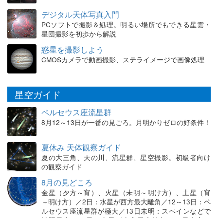
デジタル天体写真入門
PCソフトで撮影＆処理。明るい場所でもできる星雲・
星団撮影を初歩から解説
惑星を撮影しよう
CMOSカメラで動画撮影、ステライメージで画像処理
星空ガイド
ペルセウス座流星群
8月12～13日が一番の見ごろ。月明かりゼロの好条件！
夏休み 天体観察ガイド
夏の大三角、天の川、流星群、星空撮影。初級者向け
の観察ガイド
8月の見どころ
金星（夕方～宵）、火星（未明～明け方）、土星（宵
～明け方）／2日：水星が西方最大離角／12～13日：ペ
ルセウス座流星群が極大／13日未明：スペインなどで