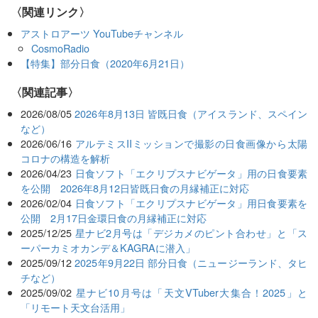
〈関連リンク〉
アストロアーツ YouTubeチャンネル
CosmoRadio
【特集】部分日食（2020年6月21日）
関連記事
2026/08/05
2026年8月13日 皆既日食（アイスランド、スペイン
など）
2026/06/16
アルテミスIIミッションで撮影の日食画像から太陽
コロナの構造を解析
2026/04/23
日食ソフト「エクリプスナビゲータ」用の日食要素
を公開 2026年8月12日皆既日食の月縁補正に対応
2026/02/04
日食ソフト「エクリプスナビゲータ」用日食要素を
公開 2月17日金環日食の月縁補正に対応
2025/12/25
星ナビ2月号は「デジカメのピント合わせ」と「ス
ーパーカミオカンデ＆KAGRAに潜入」
2025/09/12
2025年9月22日 部分日食（ニュージーランド、タヒ
チなど）
2025/09/02
星ナビ10月号は「天文VTuber大集合！2025」と
「リモート天文台活用」