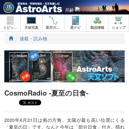
月齢
トピックス
天体写真
星空ガイド
星ナビ
製品情報
ショップ
ト
連載・読み物
ッ
プ
CosmoRadio -夏至の日食-
2020年6月21日は南の方角、太陽が最も高い位置にくる
「夏至の日」です。なんと今年は「部分日食」付き。晴れ