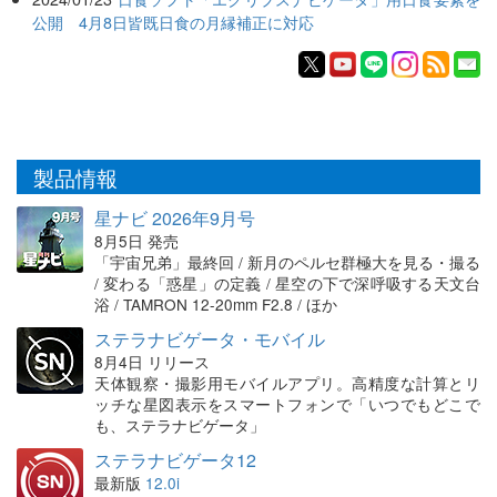
公開 4月8日皆既日食の月縁補正に対応
製品情報
星ナビ 2026年9月号
8月5日 発売
「宇宙兄弟」最終回 / 新月のペルセ群極大を見る・撮る
/ 変わる「惑星」の定義 / 星空の下で深呼吸する天文台
浴 / TAMRON 12-20mm F2.8 / ほか
ステラナビゲータ・モバイル
8月4日 リリース
天体観察・撮影用モバイルアプリ。高精度な計算とリ
ッチな星図表示をスマートフォンで「いつでもどこで
も、ステラナビゲータ」
ステラナビゲータ12
最新版
12.0i