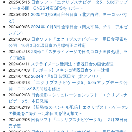
2025/05/15
日食ソフト「エクリプスナビゲータ5」5.0dアップ
データ公開 GNSS対応GPSをサポート
2025/03/21
2025年3月29日 部分日食（北大西洋、ヨーロッパな
ど）
2024/09/26
2024年10月3日 金環日食（南太平洋、チリ、アルゼ
ンチン）
2024/09/06
日食ソフト「エクリプスナビゲータ」用日食要素を
公開 10月2日金環日食の月縁補正に対応
2024/04/18
23日に「ステライメージで日食コロナ画像処理」ラ
イブ配信
2024/04/11
ステライメージ活用法：皆既日食の画像処理
2024/04/09
【レポート】メキシコ皆既日食ツアー速報
2024/04/02
2024年4月9日 皆既日食（北アメリカ）
2024/03/18
「エクリプスナビゲータ5」5.0aアップデータ公
開 ニコンZ 8の問題を修正
2024/02/28
日食撮影＋シミュレーションソフト「エクリプスナ
ビゲータ5」本日発売
2024/02/19
【新発売スペシャル配信】エクリプスナビゲータ5
の機能をご紹介～北米日食を迎え撃て～
2024/02/06
日食ソフト「エクリプスナビゲータ5」、2月28日発
売予定！
2024/01/23
日食ソフト「エクリプスナビゲータ」用日食要素を