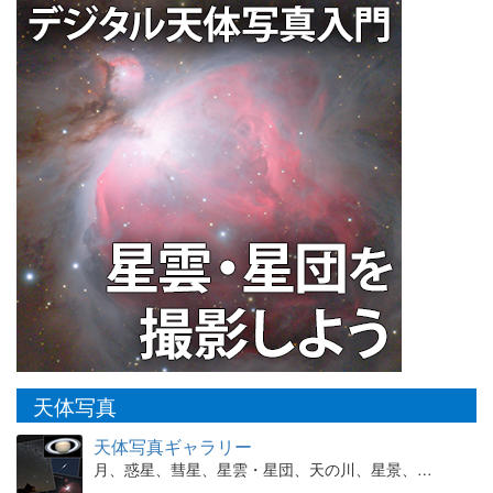
天体写真
天体写真ギャラリー
月、惑星、彗星、星雲・星団、天の川、星景、…