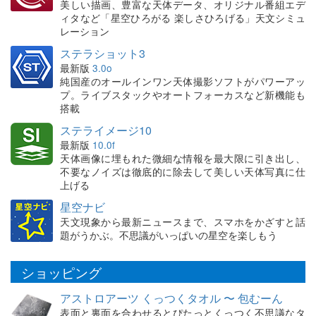
美しい描画、豊富な天体データ、オリジナル番組エデ
ィタなど「星空ひろがる 楽しさひろげる」天文シミュ
レーション
ステラショット3
最新版
3.0o
純国産のオールインワン天体撮影ソフトがパワーアッ
プ。ライブスタックやオートフォーカスなど新機能も
搭載
ステライメージ10
最新版
10.0f
天体画像に埋もれた微細な情報を最大限に引き出し、
不要なノイズは徹底的に除去して美しい天体写真に仕
上げる
星空ナビ
天文現象から最新ニュースまで、スマホをかざすと話
題がうかぶ。不思議がいっぱいの星空を楽しもう
ショッピング
アストロアーツ くっつくタオル 〜 包むーん
表面と裏面を合わせるとぴたっとくっつく不思議なタ