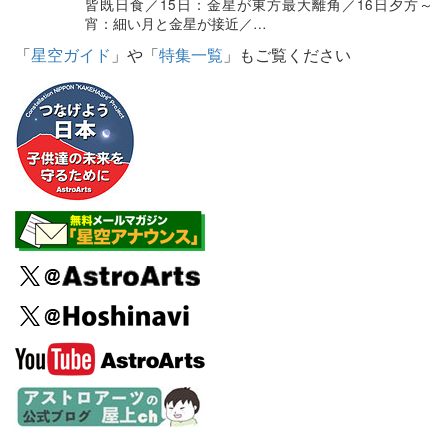
皆既日食／15日：金星が東方最大離角／16日夕方～
宵：細い月と金星が接近／…
「
星空ガイド
」や「
特集一覧
」もご覧ください