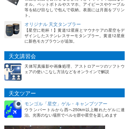
オル。ペットボトルやスマホ、アイピースやケーブル
等を結び目なしで包んで収納。表面には月面をプリン
ト。
オリジナル 天文タンブラー
【星空に乾杯！】黄道12星座とマウナケアの星空をデ
ザインしたステンレスサーモタンブラー。黄道12星座
に新色モカブラウンが追加。
天文講習会
天体写真撮影や画像処理、アストロアーツのソフトウ
ェアの使いこなし方法などをオンラインで解説
天文ツアー
モンゴル「星空」ゲル・キャンプツアー
ウランバートルから西へ250km以上離れたゲルに連
泊。光害のない場所でペルセ群や星空を楽しめます