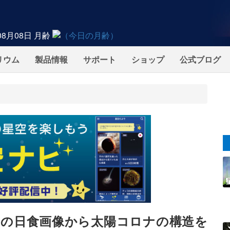
08月08日
月齢
リウム
製品情報
サポート
ショップ
公式ブログ
影の日食画像から太陽コロナの構造を