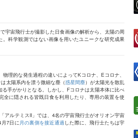
」で宇宙飛行士が撮影した日食画像の解析から、太陽の周
た。科学観測ではない画像を用いたユニークな研究成果
、物理的な発生過程の違いによってKコロナ、Eコロナ、
ナは太陽系内を漂う微細な塵（
惑星間塵
）が太陽光を散乱
知る手がかりとなる。しかし、Fコロナは太陽本体に比べ
完全に隠される皆既日食を利用したり、専用の装置を使
「アルテミスII」では、4名の宇宙飛行士がオリオン宇宙
月7日に
月の裏側を接近通過
した際に、飛行士たちは宇