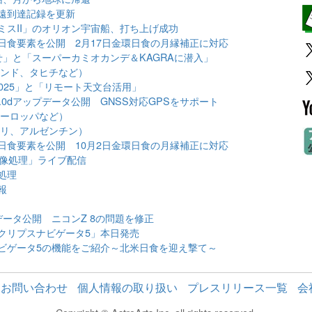
遠到達記録を更新
ミスII」のオリオン宇宙船、打ち上げ成功
日食要素を公開 2月17日金環日食の月縁補正に対応
」と「スーパーカミオカンデ＆KAGRAに潜入」
ーランド、タヒチなど）
2025」と「リモート天文台活用」
0dアップデータ公開 GNSS対応GPSをサポート
、ヨーロッパなど）
、チリ、アルゼンチン）
日食要素を公開 10月2日金環日食の月縁補正に対応
画像処理」ライブ配信
処理
報
データ公開 ニコンZ 8の問題を修正
クリプスナビゲータ5」本日発売
ビゲータ5の機能をご紹介～北米日食を迎え撃て～
お問い合わせ
個人情報の取り扱い
プレスリリース一覧
会