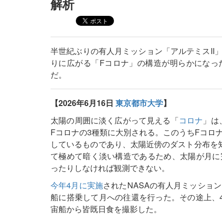
解析
半世紀ぶりの有人月ミッション「アルテミスII
りに広がる「Fコロナ」の構造が明らかになっ
だ。
【2026年6月16日
東京都市大学
】
太陽の周囲に淡く広がって見える「
コロナ
」は
Fコロナの3種類に大別される。このうちFコロ
しているものであり、太陽近傍のダスト分布を
て極めて暗く淡い構造であるため、太陽が月に
ったりしなければ観測できない。
今年4月に実施
されたNASAの有人月ミッション
船に搭乗して月への往還を行った。その途上、4
宙船から皆既日食を撮影した。