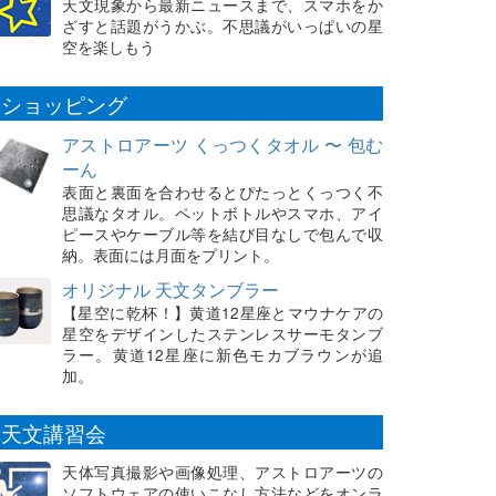
天文現象から最新ニュースまで、スマホをか
ざすと話題がうかぶ。不思議がいっぱいの星
空を楽しもう
ショッピング
アストロアーツ くっつくタオル 〜 包む
ーん
表面と裏面を合わせるとぴたっとくっつく不
思議なタオル。ペットボトルやスマホ、アイ
ピースやケーブル等を結び目なしで包んで収
納。表面には月面をプリント。
オリジナル 天文タンブラー
【星空に乾杯！】黄道12星座とマウナケアの
星空をデザインしたステンレスサーモタンブ
ラー。黄道12星座に新色モカブラウンが追
加。
天文講習会
天体写真撮影や画像処理、アストロアーツの
ソフトウェアの使いこなし方法などをオンラ