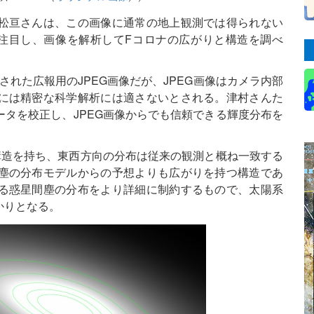
松亘さんは、この画像に通常の地上観測では得られない
注目し、画像を解析してFコロナの広がりと構造を調べ
された広報用のJPEG画像だが、JPEG画像はカメラ内部
には精密な科学解析には適さないとされる。津村さんた
タを校正し、JPEG画像からでも信頼できる輝度分布を
構造を持ち、東西方向の分布は従来の観測と概ね一致する
塵の分布モデルからの予想よりも広がりを持つ構造であ
る惑星間塵の分布をより詳細に制約するもので、太陽系
かりとなる。