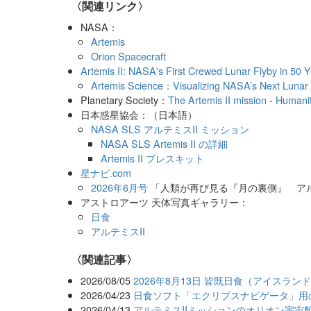
〈関連リンク〉
NASA：
Artemis
Orion Spacecraft
Artemis II: NASA's First Crewed Lunar Flyby in 50 
Artemis Science：Visualizing NASA’s Next Lunar 
Planetary Society：
The Artemis II mission - Humani
日本惑星協会：（日本語）
NASA SLS アルテミスII ミッション
NASA SLS Artemis II の詳細
Artemis II プレスキット
星ナビ.com
2026年6月号
「人類が再び見る『月の裏側』 アル
アストロアーツ 天体写真ギャラリー：
日食
アルテミスII
関連記事
2026/08/05
2026年8月13日 皆既日食（アイスラ
2026/04/23
日食ソフト「エクリプスナビゲータ」用の
2026/04/13
アルテミスIIミッションのオリオン宇宙