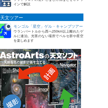
インで解説
天文ツアー
モンゴル「星空」ゲル・キャンプツアー
ウランバートルから西へ250km以上離れたゲ
ルに連泊。光害のない場所でペルセ群や星空
を楽しめます