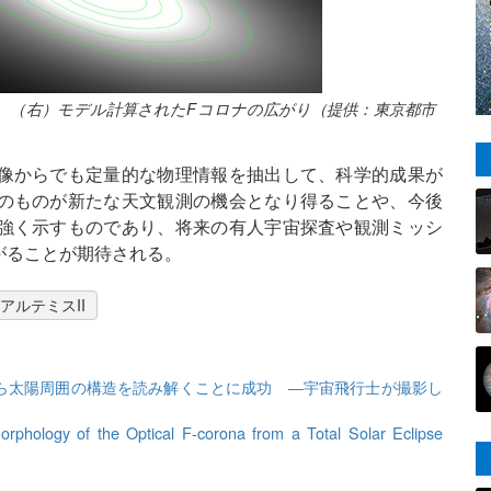
り、（右）モデル計算されたFコロナの広がり（提供：東京都市
像からでも定量的な物理情報を抽出して、科学的成果が
のものが新たな天文観測の機会となり得ることや、今後
強く示すものであり、将来の有人宇宙探査や観測ミッシ
がることが期待される。
アルテミスII
真”から太陽周囲の構造を読み解くことに成功 ―宇宙飛行士が撮影し
orphology of the Optical F-corona from a Total Solar Eclipse