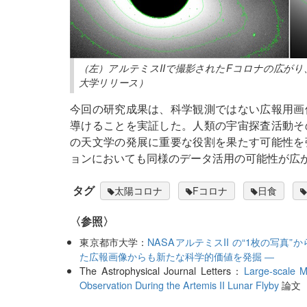
（左）アルテミスIIで撮影されたFコロナの広が
大学リリース）
今回の研究成果は、科学観測ではない広報用画
導けることを実証した。人類の宇宙探査活動そ
の天文学の発展に重要な役割を果たす可能性を
ョンにおいても同様のデータ活用の可能性が広
タグ
太陽コロナ
Fコロナ
日食
〈参照〉
東京都市大学：
NASAアルテミスII の“1枚の写
た広報画像からも新たな科学的価値を発掘 ―
The Astrophysical Journal Letters：
Large-scale M
Observation During the Artemis II Lunar Flyby
論文