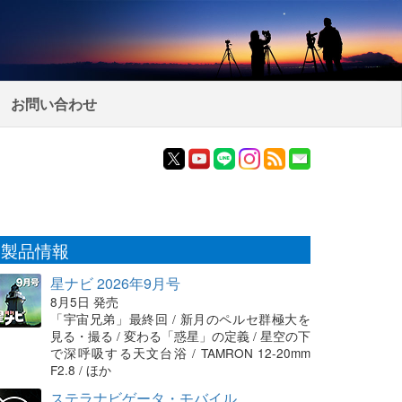
お問い合わせ
製品情報
星ナビ 2026年9月号
8月5日 発売
「宇宙兄弟」最終回 / 新月のペルセ群極大を
見る・撮る / 変わる「惑星」の定義 / 星空の下
で深呼吸する天文台浴 / TAMRON 12-20mm
F2.8 / ほか
ステラナビゲータ・モバイル