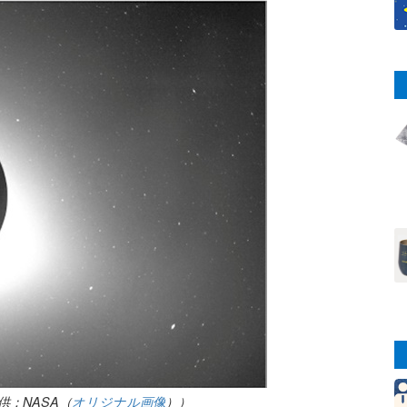
：NASA（
オリジナル画像
））