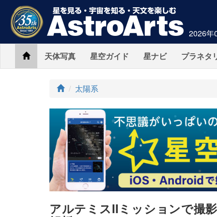
2026年
Home
天体写真
星空ガイド
星ナビ
プラネタ
ト
太陽系
ッ
プ
アルテミスIIミッションで撮