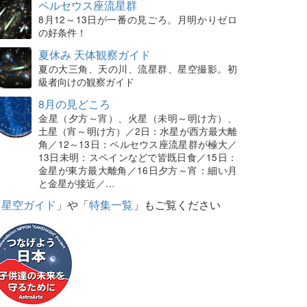
ペルセウス座流星群
8月12～13日が一番の見ごろ。月明かりゼロ
の好条件！
夏休み 天体観察ガイド
夏の大三角、天の川、流星群、星空撮影。初
級者向けの観察ガイド
8月の見どころ
金星（夕方～宵）、火星（未明～明け方）、
土星（宵～明け方）／2日：水星が西方最大離
角／12～13日：ペルセウス座流星群が極大／
13日未明：スペインなどで皆既日食／15日：
金星が東方最大離角／16日夕方～宵：細い月
と金星が接近／…
「
星空ガイド
」や「
特集一覧
」もご覧ください