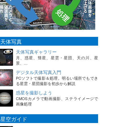
天体写真
天体写真ギャラリー
月、惑星、彗星、星雲・星団、天の川、星
景、…
デジタル天体写真入門
PCソフトで撮影＆処理。明るい場所でもでき
る星雲・星団撮影を初歩から解説
惑星を撮影しよう
CMOSカメラで動画撮影、ステライメージで
画像処理
星空ガイド