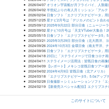
2026/04/07
オリオン宇宙船が月フライバイ、人類最
2026/04/02
半世紀ぶりの有人月ミッション「アルテ
2026/02/04
日食ソフト「エクリプスナビゲータ」用
2025/12/25
星ナビ2月号は「デジカメのピント合わせ
2025/09/12
2025年9月22日 部分日食（ニュージ
2025/09/02
星ナビ10月号は「天文VTuber大集合！
2025/05/15
日食ソフト「エクリプスナビゲータ5」5.
2025/03/21
2025年3月29日 部分日食（北大西洋
2024/09/26
2024年10月3日 金環日食（南太平洋
2024/09/06
日食ソフト「エクリプスナビゲータ」用
2024/04/18
23日に「ステライメージで日食コロナ
2024/04/11
ステライメージ活用法：皆既日食の画像
2024/04/09
【レポート】メキシコ皆既日食ツアー速
2024/04/02
2024年4月9日 皆既日食（北アメリカ）
2024/03/18
「エクリプスナビゲータ5」5.0aアップ
2024/02/28
日食撮影＋シミュレーションソフト「エ
2024/02/19
【新発売スペシャル配信】エクリプスナ
このサイトについて