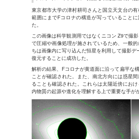
東京都市大学の津村耕司さんと国立天文台の有
範囲にまでFコロナの構造が写っていることに
た。
この画像は科学観測用ではなくニコン Z9で撮影
で圧縮や画像処理が施されているため、一般的
ちは画像内に写り込んだ恒星を利用して撮影デー
復元することに成功した。
解析の結果、Fコロナが黄道面に沿って扁平な
ことが確認された。また、南北方向には惑星間
ることも確認された。これらは太陽近傍におけ
内物質の起源や進化を理解する上で重要な手が