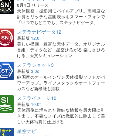
8月4日 リリース
天体観察・撮影用モバイルアプリ。高精度な
計算とリッチな星図表示をスマートフォンで
「いつでもどこでも、ステラナビゲータ」
ステラナビゲータ12
最新版
12.0i
美しい描画、豊富な天体データ、オリジナル
番組エディタなど「星空ひろがる 楽しさひろ
げる」天文シミュレーション
ステラショット3
最新版
3.0o
純国産のオールインワン天体撮影ソフトがパ
ワーアップ。ライブスタックやオートフォー
カスなど新機能も搭載
ステライメージ10
最新版
10.0f
天体画像に埋もれた微細な情報を最大限に引
き出し、不要なノイズは徹底的に除去して美
しい天体写真に仕上げる
星空ナビ