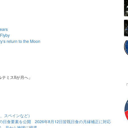
Years
Flyby
ty's return to the Moon
テミスIIが月へ」
ンド、スペインなど）
日食要素を公開 2026年8月12日皆既日食の月縁補正に対応
船、月から地球に帰還