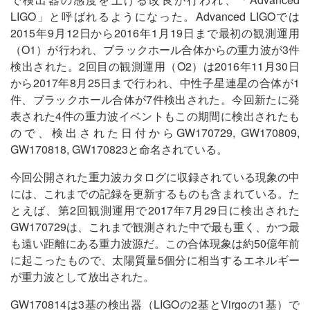
LIGO」と呼ばれるようになった。Advanced LIGOでは
2015年9月12日から2016年1月19日まで最初の観測運用
（O1）が行われ、ブラックホール合体からの重力波が3件
検出された。2回目の観測運用（O2）は2016年11月30日
から2017年8月25日まで行われ、中性子星連星の合体が1
件、ブラックホール合体が7件検出された。今回新たに発
表された4件の重力波イベントもこの期間に検出されたも
ので、検出された日付からGW170729, GW170809,
GW170818, GW170823と命名されている。
今回公開された重力波カタログに収録されている現象の中
には、これまでの記録を更新するものも含まれている。た
とえば、第2回観測運用で2017年7月29日に検出された
GW170729は、これまで観測された中で最も重く、かつ最
も遠い距離にある重力波源だ。この合体現象は約50億年前
に起こったもので、太陽質量5個分に相当するエネルギー
が重力波として放出された。
GW170814は3基の検出器（LIGOの2基とVirgoの1基）で