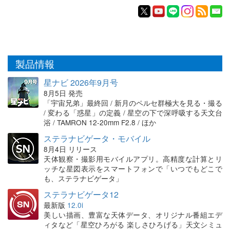
製品情報
星ナビ 2026年9月号
8月5日 発売
「宇宙兄弟」最終回 / 新月のペルセ群極大を見る・撮る
/ 変わる「惑星」の定義 / 星空の下で深呼吸する天文台
浴 / TAMRON 12-20mm F2.8 / ほか
ステラナビゲータ・モバイル
8月4日 リリース
天体観察・撮影用モバイルアプリ。高精度な計算とリ
ッチな星図表示をスマートフォンで「いつでもどこで
も、ステラナビゲータ」
ステラナビゲータ12
最新版
12.0i
美しい描画、豊富な天体データ、オリジナル番組エデ
ィタなど「星空ひろがる 楽しさひろげる」天文シミュ