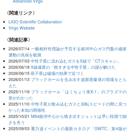
Advanced Virgo
〈関連リンク〉
LIGO Scientific Collaboration
Virgo Website
関連記事
2026/07/14
一般相対性理論が予言する銀河中心ガス円盤の歳差
運動の兆候を観測
2026/07/03
中性子星に流れ込むガスをX線で「CTスキャン」
2026/06/18
X線連星の「軽すぎる中性子星」の謎が解けた
2026/06/15
双子星は磁場の効果で近づく
2026/01/13
ブラックホールを生み出す超新星爆発の現場をとら
えた
2025/11/19
ブラックホール「はくちょう座X-1」のプラズマの
形がわかった
2025/11/10
中性子星が飲み込むガスと回転スピードの間に見つ
かった未知の関係性
2025/10/21
M84銀河中心から噴き出すジェットは早い段階で細
さを失う
2025/09/03
重力波イベントの最新カタログ「GWTC」第4版が