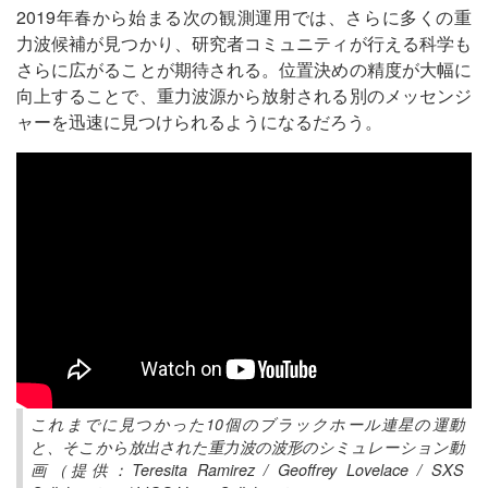
2019年春から始まる次の観測運用では、さらに多くの重
力波候補が見つかり、研究者コミュニティが行える科学も
さらに広がることが期待される。位置決めの精度が大幅に
向上することで、重力波源から放射される別のメッセンジ
ャーを迅速に見つけられるようになるだろう。
これまでに見つかった10個のブラックホール連星の運動
と、そこから放出された重力波の波形のシミュレーション動
画（提供：Teresita Ramirez / Geoffrey Lovelace / SXS