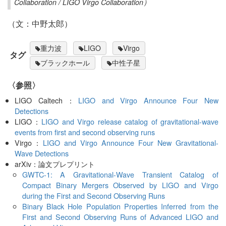
Collaboration / LIGO Virgo Collaboration）
（文：中野太郎）
重力波
LIGO
Virgo
タグ
ブラックホール
中性子星
〈参照〉
LIGO Caltech：
LIGO and Virgo Announce Four New
Detections
LIGO：
LIGO and Virgo release catalog of gravitational-wave
events from first and second observing runs
Virgo：
LIGO and Virgo Announce Four New Gravitational-
Wave Detections
arXiv：論文プレプリント
GWTC-1: A Gravitational-Wave Transient Catalog of
Compact Binary Mergers Observed by LIGO and Virgo
during the First and Second Observing Runs
Binary Black Hole Population Properties Inferred from the
First and Second Observing Runs of Advanced LIGO and