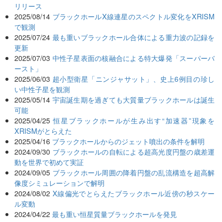
リリース
2025/08/14
ブラックホールX線連星のスペクトル変化をXRISM
で観測
2025/07/24
最も重いブラックホール合体による重力波の記録を
更新
2025/07/03
中性子星表面の核融合による特大爆発「スーパーバ
ースト」
2025/06/03
超小型衛星「ニンジャサット」、史上6例目の珍し
い中性子星を観測
2025/05/14
宇宙誕生期を過ぎても大質量ブラックホールは誕生
可能
2025/04/25
恒星ブラックホールが生み出す“加速器”現象を
XRISMがとらえた
2025/04/16
ブラックホールからのジェット噴出の条件を解明
2024/09/30
ブラックホールの自転による超高光度円盤の歳差運
動を世界で初めて実証
2024/09/05
ブラックホール周囲の降着円盤の乱流構造を超高解
像度シミュレーションで解明
2024/08/02
X線偏光でとらえたブラックホール近傍の秒スケー
ル変動
2024/04/22
最も重い恒星質量ブラックホールを発見