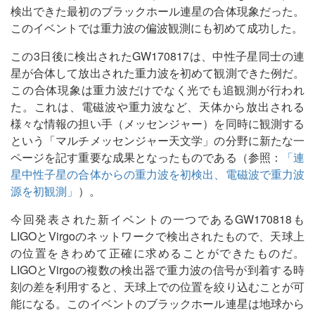
検出できた最初のブラックホール連星の合体現象だった。
このイベントでは重力波の偏波観測にも初めて成功した。
この3日後に検出されたGW170817は、中性子星同士の連
星が合体して放出された重力波を初めて観測できた例だ。
この合体現象は重力波だけでなく光でも追観測が行われ
た。これは、電磁波や重力波など、天体から放出される
様々な情報の担い手（メッセンジャー）を同時に観測する
という「マルチメッセンジャー天文学」の分野に新たな一
ページを記す重要な成果となったものである（参照：
「連
星中性子星の合体からの重力波を初検出、電磁波で重力波
源を初観測」
）。
今回発表された新イベントの一つであるGW170818も
LIGOとVirgoのネットワークで検出されたもので、天球上
の位置をきわめて正確に求めることができたものだ。
LIGOとVirgoの複数の検出器で重力波の信号が到着する時
刻の差を利用すると、天球上での位置を絞り込むことが可
能になる。このイベントのブラックホール連星は地球から