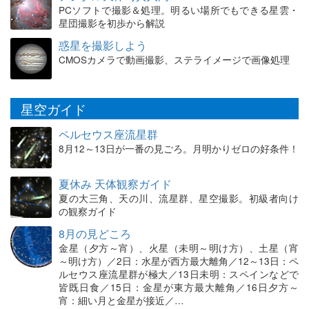
PCソフトで撮影＆処理。明るい場所でもできる星雲・
星団撮影を初歩から解説
惑星を撮影しよう
CMOSカメラで動画撮影、ステライメージで画像処理
星空ガイド
ペルセウス座流星群
8月12～13日が一番の見ごろ。月明かりゼロの好条件！
夏休み 天体観察ガイド
夏の大三角、天の川、流星群、星空撮影。初級者向け
の観察ガイド
8月の見どころ
金星（夕方～宵）、火星（未明～明け方）、土星（宵
～明け方）／2日：水星が西方最大離角／12～13日：ペ
ルセウス座流星群が極大／13日未明：スペインなどで
皆既日食／15日：金星が東方最大離角／16日夕方～
宵：細い月と金星が接近／…