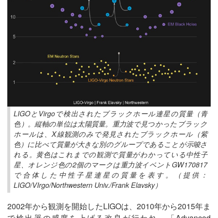
LIGOとVirgoで検出されたブラックホール連星の質量（青
色）。縦軸の単位は太陽質量。重力波で見つかったブラック
ホールは、X線観測のみで発見されたブラックホール（紫
色）に比べて質量が大きな別のグループであることが示唆さ
れる。黄色はこれまでの観測で質量がわかっている中性子
星、オレンジ色の2個のマークは重力波イベントGW170817
で合体した中性子星連星の質量を表す。（提供：
LIGO/VIrgo/Northwestern Univ./Frank Elavsky）
2002年から観測を開始したLIGOは、2010年から2015年ま
で検出器の感度を上げる改良が行われ、「Advanced