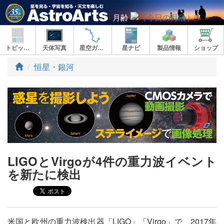
月齢
トピックス
天体写真
星空ガイド
星ナビ
製品情報
ショップ
ト
恒星・銀河
ッ
プ
LIGOとVirgoが4件の重力波イベント
を新たに検出
米国と欧州の重力波検出器「LIGO」「Virgo」で、2017年