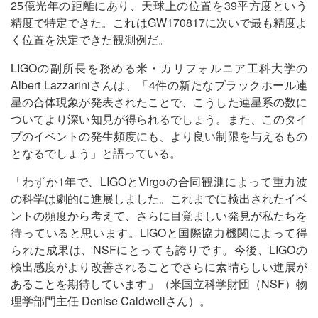
25億光年の距離にあり、天球上の位置を39平方度という
精度で特定できた。これはGW170817に次いで最も精度よ
く位置を決定できた観測例だ。
LIGOの副所長を務める米・カリフォルニア工科大学の
Albert Lazzariniさんは、「4件の新たなブラックホール連
星の合体現象が発表されたことで、こうした連星系の数に
ついてより深い知見が得られるでしょう。また、このタイ
プのイベントの発生頻度にも、より良い制限を与えるもの
となるでしょう」と語っている。
「わずか1年で、LIGOとVirgoの合同観測によって重力波
の科学は劇的に進展しました。これまでに検出されたイベ
ントの頻度から考えて、さらに目覚ましい発見が私たちを
待っていると思います。LIGOと国際協力機関によって得
られた成果は、NSFにとっても誇りです。今後、LIGOの
検出感度がより改善されることでさらに素晴らしい進展が
あることを期待しています」（米国立科学財団（NSF）物
理学部門主任 Denise Caldwellさん）。