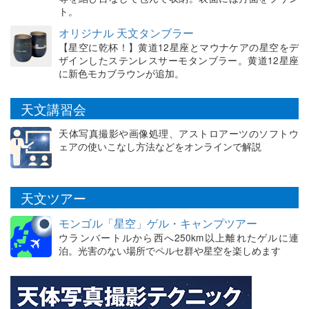
ト。
オリジナル 天文タンブラー
【星空に乾杯！】黄道12星座とマウナケアの星空をデ
ザインしたステンレスサーモタンブラー。黄道12星座
に新色モカブラウンが追加。
天文講習会
天体写真撮影や画像処理、アストロアーツのソフトウ
ェアの使いこなし方法などをオンラインで解説
天文ツアー
モンゴル「星空」ゲル・キャンプツアー
ウランバートルから西へ250km以上離れたゲルに連
泊。光害のない場所でペルセ群や星空を楽しめます