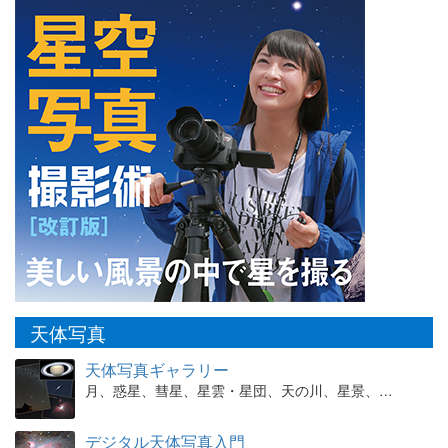
天体写真
天体写真ギャラリー
月、惑星、彗星、星雲・星団、天の川、星景、…
デジタル天体写真入門