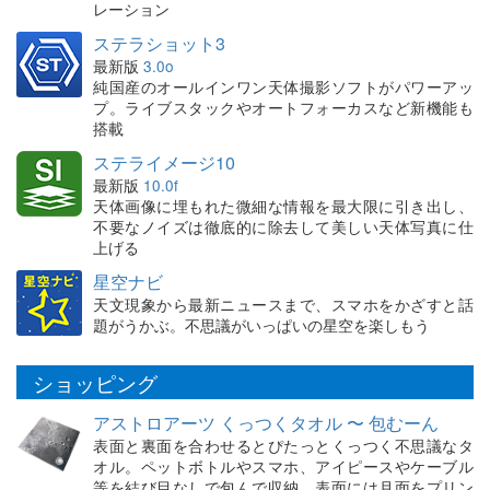
レーション
ステラショット3
最新版
3.0o
純国産のオールインワン天体撮影ソフトがパワーアッ
プ。ライブスタックやオートフォーカスなど新機能も
搭載
ステライメージ10
最新版
10.0f
天体画像に埋もれた微細な情報を最大限に引き出し、
不要なノイズは徹底的に除去して美しい天体写真に仕
上げる
星空ナビ
天文現象から最新ニュースまで、スマホをかざすと話
題がうかぶ。不思議がいっぱいの星空を楽しもう
ショッピング
アストロアーツ くっつくタオル 〜 包むーん
表面と裏面を合わせるとぴたっとくっつく不思議なタ
オル。ペットボトルやスマホ、アイピースやケーブル
等を結び目なしで包んで収納。表面には月面をプリン