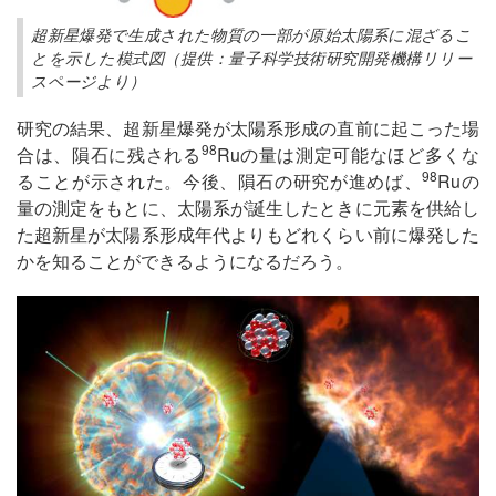
超新星爆発で生成された物質の一部が原始太陽系に混ざるこ
とを示した模式図（提供：量子科学技術研究開発機構リリー
スページより）
研究の結果、超新星爆発が太陽系形成の直前に起こった場
98
合は、隕石に残される
Ruの量は測定可能なほど多くな
98
ることが示された。今後、隕石の研究が進めば、
Ruの
量の測定をもとに、太陽系が誕生したときに元素を供給し
た超新星が太陽系形成年代よりもどれくらい前に爆発した
かを知ることができるようになるだろう。