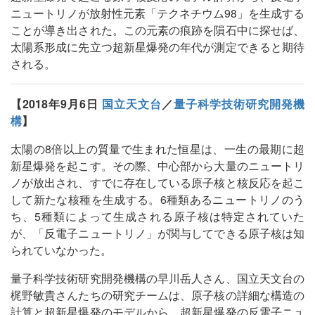
ニュートリノが放射性元素「テクネチウム98」を生成する
ことが導き出された。この元素の痕跡を隕石中に探せば、
太陽系形成に先立つ超新星爆発の年代が測定できると期待
される。
【2018年9月6日
国立天文台
／
量子科学技術研究開発機
構
】
太陽の8倍以上の質量で生まれた恒星は、一生の最期に超
新星爆発を起こす。その際、中心部から大量のニュートリ
ノが放出され、すでに存在している原子核と核反応を起こ
して新たな核種を生成する。6種類あるニュートリノのう
ち、5種類によって生成される原子核は特定されていた
が、「反電子ニュートリノ」が関与してできる原子核は知
られていなかった。
量子科学技術研究開発機構の早川岳人さん、国立天文台の
梶野敏貴さんたちの研究チームは、原子核の詳細な構造の
計算と超新星爆発のモデルから、超新星爆発の反電子ニュ