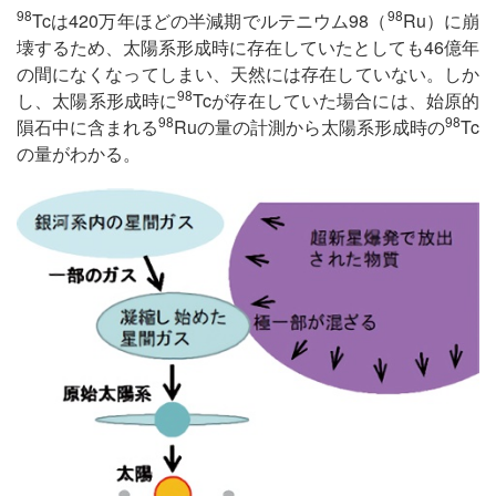
98
98
Tcは420万年ほどの半減期でルテニウム98（
Ru）に崩
壊するため、太陽系形成時に存在していたとしても46億年
の間になくなってしまい、天然には存在していない。しか
98
し、太陽系形成時に
Tcが存在していた場合には、始原的
98
98
隕石中に含まれる
Ruの量の計測から太陽系形成時の
Tc
の量がわかる。