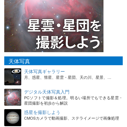
天体写真
天体写真ギャラリー
月、惑星、彗星、星雲・星団、天の川、星景、…
デジタル天体写真入門
PCソフトで撮影＆処理。明るい場所でもできる星雲・
星団撮影を初歩から解説
惑星を撮影しよう
CMOSカメラで動画撮影、ステライメージで画像処理