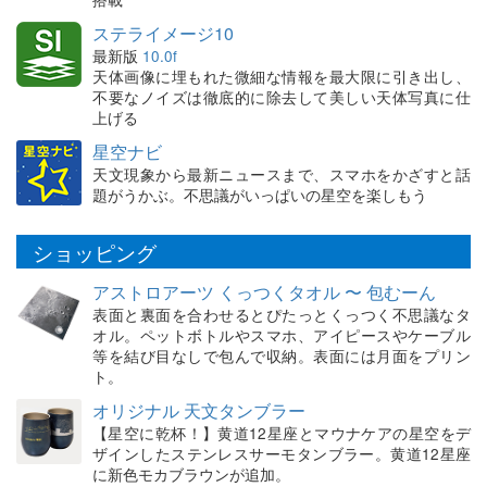
ステライメージ10
最新版
10.0f
天体画像に埋もれた微細な情報を最大限に引き出し、
不要なノイズは徹底的に除去して美しい天体写真に仕
上げる
星空ナビ
天文現象から最新ニュースまで、スマホをかざすと話
題がうかぶ。不思議がいっぱいの星空を楽しもう
ショッピング
アストロアーツ くっつくタオル 〜 包むーん
表面と裏面を合わせるとぴたっとくっつく不思議なタ
オル。ペットボトルやスマホ、アイピースやケーブル
等を結び目なしで包んで収納。表面には月面をプリン
ト。
オリジナル 天文タンブラー
【星空に乾杯！】黄道12星座とマウナケアの星空をデ
ザインしたステンレスサーモタンブラー。黄道12星座
に新色モカブラウンが追加。