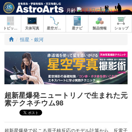
月齢
トピックス
天体写真
星空ガイド
星ナビ
製品情報
ショップ
ト
恒星・銀河
ッ
プ
超新星爆発ニュートリノで生まれた元
素テクネチウム98
超新星爆発で起こる原子核反応のモデル計算から、反電子