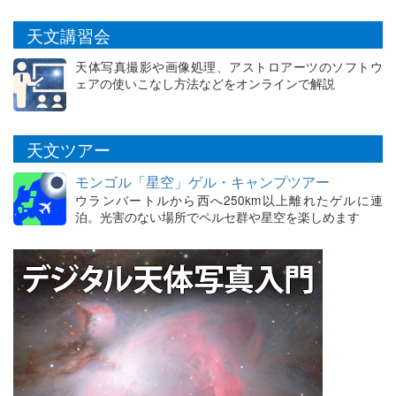
天文講習会
天体写真撮影や画像処理、アストロアーツのソフトウ
ェアの使いこなし方法などをオンラインで解説
天文ツアー
モンゴル「星空」ゲル・キャンプツアー
ウランバートルから西へ250km以上離れたゲルに連
泊。光害のない場所でペルセ群や星空を楽しめます