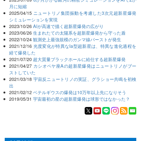
月に短縮
2025/04/15
ニュートリノ集団振動を考慮した3次元超新星爆発
シミュレーションを実現
2023/10/26
AIが高速で描く超新星爆発の広がり
2023/06/26
生まれたての太陽系を超新星爆発から守った盾
2022/10/24
観測史上最強規模のガンマ線バーストが発生
2021/12/16
光度変化が特異なIa型超新星は、特異な進化過程を
経て爆発した
2021/07/20
超大質量ブラックホールに給仕する超新星爆発
2021/04/27
カシオペヤ座Aの超新星爆発はニュートリノがブー
ストしていた
2021/03/18
宇宙反ニュートリノの実証、グラショー共鳴を初検
出
2021/02/12
ベテルギウスの爆発は10万年以上先になりそう
2019/05/31
宇宙最初の星の超新星爆発は球形ではなかった？