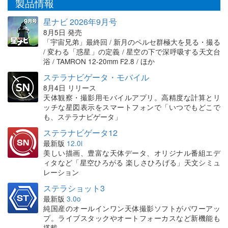
製品情報
星ナビ 2026年9月号
8月5日 発売
「宇宙兄弟」最終回 / 新月のペルセ群極大を見る・撮る
/ 変わる「惑星」の定義 / 星空の下で深呼吸する天文台
浴 / TAMRON 12-20mm F2.8 / ほか
ステラナビゲータ・モバイル
8月4日 リリース
天体観察・撮影用モバイルアプリ。高精度な計算とリ
ッチな星図表示をスマートフォンで「いつでもどこで
も、ステラナビゲータ」
ステラナビゲータ12
最新版
12.0i
美しい描画、豊富な天体データ、オリジナル番組エデ
ィタなど「星空ひろがる 楽しさひろげる」天文シミュ
レーション
ステラショット3
最新版
3.0o
純国産のオールインワン天体撮影ソフトがパワーアッ
プ。ライブスタックやオートフォーカスなど新機能も
搭載