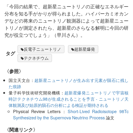
「今回の結果で、超新星ニュートリノの正確なエネルギー
分布を知る手がかりが得られました。ハイパーカミオカン
デなどの将来のニュートリノ観測器によって超新星ニュー
トリノが測定されたら、超新星のさらなる解明に今回の研
究が役立つでしょう」（早川さん）。
反電子ニュートリノ
超新星爆発
タグ
テクネチウム
〈参照〉
国立天文台：
超新星ニュートリノが生み出す元素が隕石に残し
た痕跡
量子科学技術研究開発機構：
超新星爆発ニュートリノで宇宙核
時計テクネチウム98が生成されることを予言 - ニュートリノ天
体観測及び始原的隕石の分析による検証が期待される
Physical Review Letters：
Short-Lived Radioisotope 98Tc
Synthesized by the Supernova Neutrino Process
論文
〈関連リンク〉