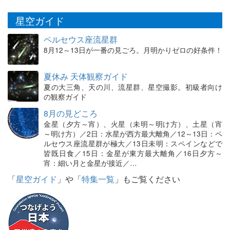
星空ガイド
ペルセウス座流星群
8月12～13日が一番の見ごろ。月明かりゼロの好条件！
夏休み 天体観察ガイド
夏の大三角、天の川、流星群、星空撮影。初級者向け
の観察ガイド
8月の見どころ
金星（夕方～宵）、火星（未明～明け方）、土星（宵
～明け方）／2日：水星が西方最大離角／12～13日：ペ
ルセウス座流星群が極大／13日未明：スペインなどで
皆既日食／15日：金星が東方最大離角／16日夕方～
宵：細い月と金星が接近／…
「
星空ガイド
」や「
特集一覧
」もご覧ください