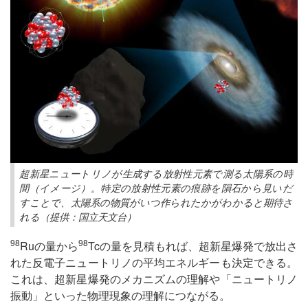
超新星ニュートリノが生成する放射性元素で測る太陽系の時
間（イメージ）。特定の放射性元素の痕跡を隕石から見いだ
すことで、太陽系の物質がいつ作られたかがわかると期待さ
れる（提供：国立天文台）
98
98
Ruの量から
Tcの量を見積もれば、超新星爆発で放出さ
れた反電子ニュートリノの平均エネルギーも決定できる。
これは、超新星爆発のメカニズムの理解や「ニュートリノ
振動」といった物理現象の理解につながる。