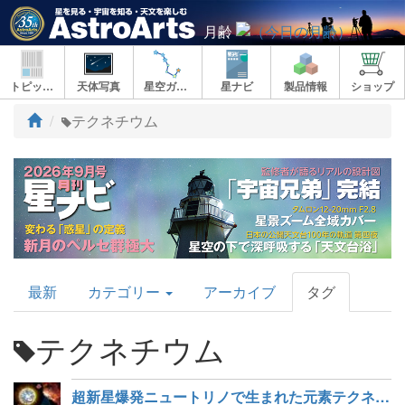
月齢
トピックス
天体写真
星空ガイド
星ナビ
製品情報
ショップ
ト
テクネチウム
ッ
プ
AstroArts
最新
カテゴリー
アーカイブ
タグ
Topics
テクネチウム
超新星爆発ニュートリノで生まれた元素テクネチウム98