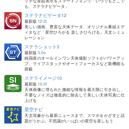
ッチな星図表示をスマートフォンで「いつでもどこで
も、ステラナビゲータ」
ステラナビゲータ12
最新版
12.0i
美しい描画、豊富な天体データ、オリジナル番組エデ
ィタなど「星空ひろがる 楽しさひろげる」天文シミュ
レーション
ステラショット3
最新版
3.0o
純国産のオールインワン天体撮影ソフトがパワーアッ
プ。ライブスタックやオートフォーカスなど新機能も
搭載
ステライメージ10
最新版
10.0f
天体画像に埋もれた微細な情報を最大限に引き出し、
不要なノイズは徹底的に除去して美しい天体写真に仕
上げる
星空ナビ
天文現象から最新ニュースまで、スマホをかざすと話
題がうかぶ。不思議がいっぱいの星空を楽しもう