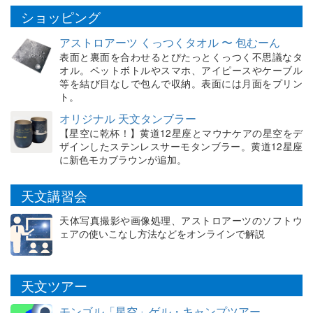
ショッピング
アストロアーツ くっつくタオル 〜 包むーん
表面と裏面を合わせるとぴたっとくっつく不思議なタ
オル。ペットボトルやスマホ、アイピースやケーブル
等を結び目なしで包んで収納。表面には月面をプリン
ト。
オリジナル 天文タンブラー
【星空に乾杯！】黄道12星座とマウナケアの星空をデ
ザインしたステンレスサーモタンブラー。黄道12星座
に新色モカブラウンが追加。
天文講習会
天体写真撮影や画像処理、アストロアーツのソフトウ
ェアの使いこなし方法などをオンラインで解説
天文ツアー
モンゴル「星空」ゲル・キャンプツアー