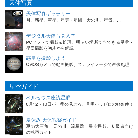
天体写真
天体写真ギャラリー
月、惑星、彗星、星雲・星団、天の川、星景、…
デジタル天体写真入門
PCソフトで撮影＆処理。明るい場所でもできる星雲・
星団撮影を初歩から解説
惑星を撮影しよう
CMOSカメラで動画撮影、ステライメージで画像処理
星空ガイド
ペルセウス座流星群
8月12～13日が一番の見ごろ。月明かりゼロの好条件！
夏休み 天体観察ガイド
夏の大三角、天の川、流星群、星空撮影。初級者向け
の観察ガイド