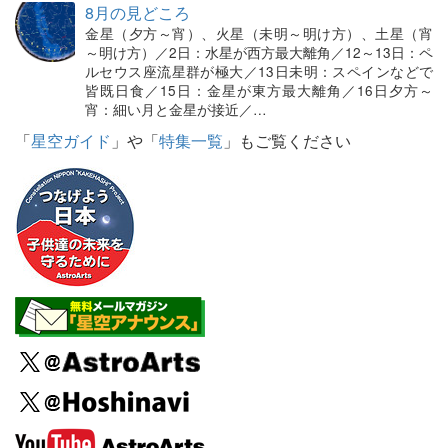
8月の見どころ
金星（夕方～宵）、火星（未明～明け方）、土星（宵
～明け方）／2日：水星が西方最大離角／12～13日：ペ
ルセウス座流星群が極大／13日未明：スペインなどで
皆既日食／15日：金星が東方最大離角／16日夕方～
宵：細い月と金星が接近／…
「
星空ガイド
」や「
特集一覧
」もご覧ください