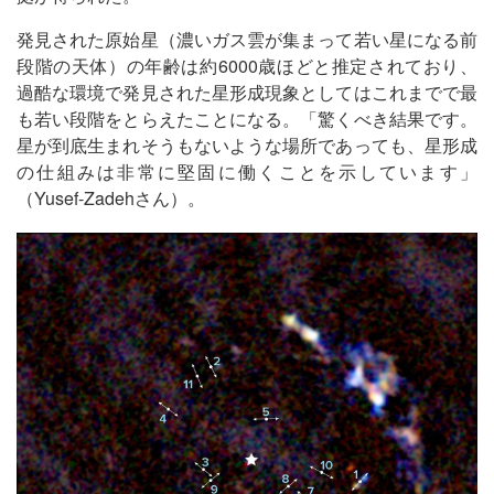
発見された原始星（濃いガス雲が集まって若い星になる前
段階の天体）の年齢は約6000歳ほどと推定されており、
過酷な環境で発見された星形成現象としてはこれまでで最
も若い段階をとらえたことになる。「驚くべき結果です。
星が到底生まれそうもないような場所であっても、星形成
の仕組みは非常に堅固に働くことを示しています」
（Yusef-Zadehさん）。