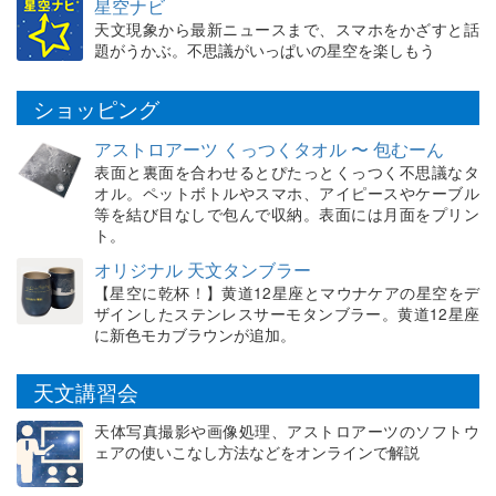
星空ナビ
天文現象から最新ニュースまで、スマホをかざすと話
題がうかぶ。不思議がいっぱいの星空を楽しもう
ショッピング
アストロアーツ くっつくタオル 〜 包むーん
表面と裏面を合わせるとぴたっとくっつく不思議なタ
オル。ペットボトルやスマホ、アイピースやケーブル
等を結び目なしで包んで収納。表面には月面をプリン
ト。
オリジナル 天文タンブラー
【星空に乾杯！】黄道12星座とマウナケアの星空をデ
ザインしたステンレスサーモタンブラー。黄道12星座
に新色モカブラウンが追加。
天文講習会
天体写真撮影や画像処理、アストロアーツのソフトウ
ェアの使いこなし方法などをオンラインで解説