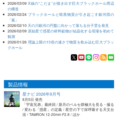
2026/03/09
X線の“こだま”が描き出す巨大ブラックホール周辺
の構造
2026/02/24
ブラックホールと暗黒物質が引き起こす銀河団の
「嵐」
2026/02/10
天の川銀河の円盤に向かって落ちる分子雲を発見
2026/02/09
原始星で惑星の材料鉱物が結晶化する現場を初めて
観測
2026/01/26
理論上限の13倍の速さで物質を飲み込む巨大ブラッ
クホール
製品情報
星ナビ 2026年9月号
8月5日 発売
「宇宙兄弟」最終回 / 新月のペルセ群極大を見る・撮る
/ 変わる「惑星」の定義 / 星空の下で深呼吸する天文台
浴 / TAMRON 12-20mm F2.8 / ほか