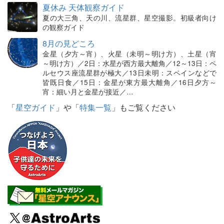
夏休み 天体観察ガイド
夏の大三角、天の川、流星群、星空撮影。初級者向け
の観察ガイド
8月の見どころ
金星（夕方～宵）、火星（未明～明け方）、土星（宵
～明け方）／2日：水星が西方最大離角／12～13日：ペ
ルセウス座流星群が極大／13日未明：スペインなどで
皆既日食／15日：金星が東方最大離角／16日夕方～
宵：細い月と金星が接近／…
「
星空ガイド
」や「
特集一覧
」もご覧ください