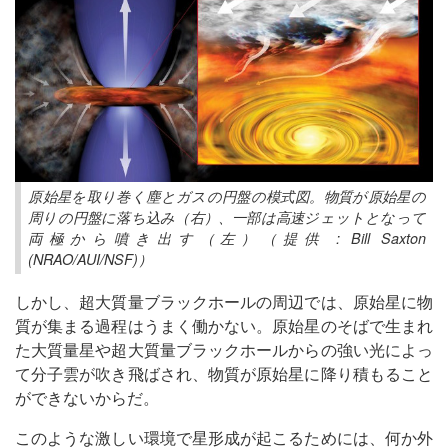
原始星を取り巻く塵とガスの円盤の模式図。物質が原始星の
周りの円盤に落ち込み（右）、一部は高速ジェットとなって
両極から噴き出す（左）（提供 : Bill Saxton
(NRAO/AUI/NSF)）
しかし、超大質量ブラックホールの周辺では、原始星に物
質が集まる過程はうまく働かない。原始星のそばで生まれ
た大質量星や超大質量ブラックホールからの強い光によっ
て分子雲が吹き飛ばされ、物質が原始星に降り積もること
ができないからだ。
このような激しい環境で星形成が起こるためには、何か外