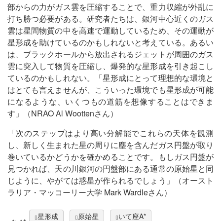
部からの力がガス雲を圧縮することで、重力収縮が外乱に
打ち勝つ必要がある。研究者たちは、銀河中心近くのガス
雲は星間物質の中を高速で運動しているため、その運動が
星形成を助けているのかもしれないと考えている。あるい
は、ブラックホールから放出されるジェットが周囲のガス
雲に突入して物質を圧縮し、爆発的な星形成を引き起こし
ているのかもしれない。「星形成にとって理想的な環境と
はとても言えませんが、こういった環境でも星形成が可能
になるような、いくつもの道筋を想像することはできま
す」（NRAO Al Woottenさん）
「次のステップはより高い分解能でこれらの天体を観測
し、新しく生まれた星の周りに塵を含んだガス円盤が取り
巻いているかどうかを確かめることです。もしガス円盤が
見つかれば、天の川銀河の円盤部にある通常の原始星と同
じように、やがては惑星が作られるでしょう」（オースト
ラリア・マッコーリー大学 Mark Wardleさん）
星形成
原始星
いて座A*