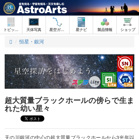
トピックス
天体写真
星空ガイド
星ナビ
製品情報
ショップ
ト
恒星・銀河
ッ
プ
超大質量ブラックホールの傍らで生ま
れた幼い星々
天の川銀河の中心の超大質量ブラックホールから3光年以