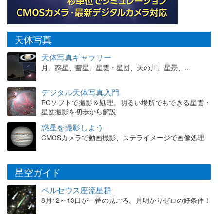
天体写真
天体写真ギャラリー
月、惑星、彗星、星雲・星団、天の川、星景、…
デジタル天体写真入門
PCソフトで撮影＆処理。明るい場所でもできる星雲・
星団撮影を初歩から解説
惑星を撮影しよう
CMOSカメラで動画撮影、ステライメージで画像処理
星空ガイド
ペルセウス座流星群
8月12～13日が一番の見ごろ。月明かりゼロの好条件！