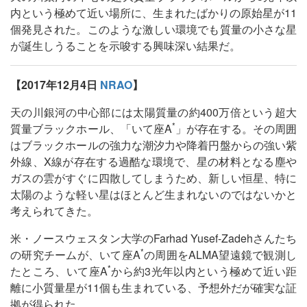
内という極めて近い場所に、生まれたばかりの原始星が11
個発見された。このような激しい環境でも質量の小さな星
が誕生しうることを示唆する興味深い結果だ。
【2017年12月4日
NRAO
】
天の川銀河の中心部には太陽質量の約400万倍という超大
*
質量ブラックホール、「いて座A
」が存在する。その周囲
はブラックホールの強力な潮汐力や降着円盤からの強い紫
外線、X線が存在する過酷な環境で、星の材料となる塵や
ガスの雲がすぐに四散してしまうため、新しい恒星、特に
太陽のような軽い星はほとんど生まれないのではないかと
考えられてきた。
米・ノースウェスタン大学のFarhad Yusef-Zadehさんたち
*
の研究チームが、いて座A
の周囲をALMA望遠鏡で観測し
*
たところ、いて座A
から約3光年以内という極めて近い距
離に小質量星が11個も生まれている、予想外だが確実な証
拠が得られた。