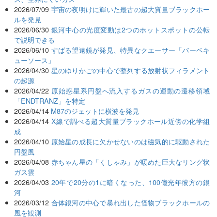
2026/07/09
宇宙の夜明けに輝いた最古の超大質量ブラックホー
ルを発見
2026/06/30
銀河中心の光度変動は2つのホットスポットの公転
で説明できる
2026/06/10
すばる望遠鏡が発見、特異なクエーサー「バーベキ
ューソース」
2026/04/30
星のゆりかごの中心で整列する放射状フィラメント
の起源
2026/04/22
原始惑星系円盤へ流入するガスの運動の遷移領域
「ENDTRANZ」を特定
2026/04/14
M87のジェットに横波を発見
2026/04/14
X線で調べる超大質量ブラックホール近傍の化学組
成
2026/04/10
原始星の成長に欠かせないのは磁気的に駆動された
円盤風
2026/04/08
赤ちゃん星の「くしゃみ」が暖めた巨大なリング状
ガス雲
2026/04/03
20年で20分の1に暗くなった、100億光年彼方の銀
河
2026/03/12
合体銀河の中心で暴れ出した怪物ブラックホールの
風を観測