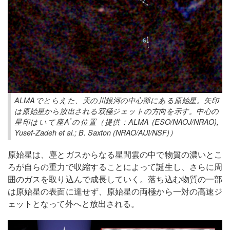
ALMAでとらえた、天の川銀河の中心部にある原始星。矢印
は原始星から放出される双極ジェットの方向を示す。中心の
*
星印はいて座A
の位置（提供 : ALMA (ESO/NAOJ/NRAO),
Yusef-Zadeh et al.; B. Saxton (NRAO/AUI/NSF)）
原始星は、塵とガスからなる星間雲の中で物質の濃いとこ
ろが自らの重力で収縮することによって誕生し、さらに周
囲のガスを取り込んで成長していく。落ち込む物質の一部
は原始星の表面に達せず、原始星の両極から一対の高速ジ
ェットとなって外へと放出される。