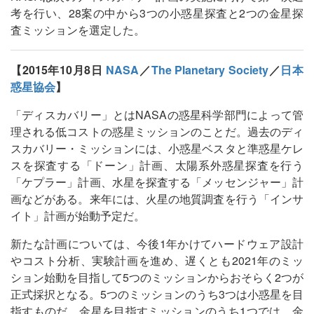
考を行い、28案の中から3つの小惑星探査と2つの金星探
査ミッションを選定した。
【2015年10月8日
NASA
／
The Planetary Society
／
日本
惑星協会
】
「ディスカバリー」とはNASAの惑星科学部門によって管
理される低コストの惑星ミッションのことだ。過去のディ
スカバリー・ミッションには、小惑星ベスタと準惑星ケレ
スを探査する「ドーン」計画、太陽系外惑星探査を行う
「ケプラー」計画、水星を探査する「メッセンジャー」計
画などがある。来年には、火星の地質調査を行う「インサ
イト」計画が始動予定だ。
新たな計画については、今後1年かけてハードウェア設計
やコスト分析、実験計画を進め、遅くとも2021年のミッ
ション始動を目指して5つのミッションからおそらく2つが
正式採択となる。5つのミッションのうち3つは小惑星を目
指すものだ。金星を目指すミッションのうち1つでは、金