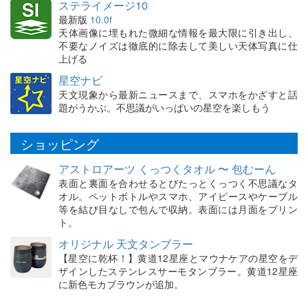
ステライメージ10
最新版
10.0f
天体画像に埋もれた微細な情報を最大限に引き出し、
不要なノイズは徹底的に除去して美しい天体写真に仕
上げる
星空ナビ
天文現象から最新ニュースまで、スマホをかざすと話
題がうかぶ。不思議がいっぱいの星空を楽しもう
ショッピング
アストロアーツ くっつくタオル 〜 包むーん
表面と裏面を合わせるとぴたっとくっつく不思議なタ
オル。ペットボトルやスマホ、アイピースやケーブル
等を結び目なしで包んで収納。表面には月面をプリン
ト。
オリジナル 天文タンブラー
【星空に乾杯！】黄道12星座とマウナケアの星空をデ
ザインしたステンレスサーモタンブラー。黄道12星座
に新色モカブラウンが追加。