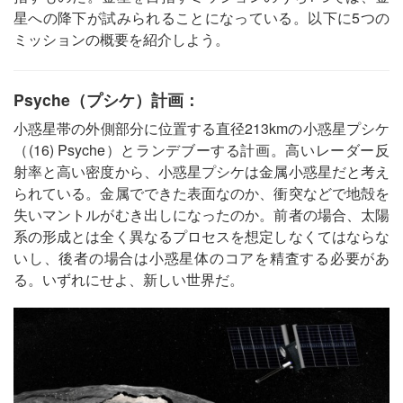
星への降下が試みられることになっている。以下に5つの
ミッションの概要を紹介しよう。
Psyche（プシケ）計画：
小惑星帯の外側部分に位置する直径213kmの小惑星プシケ
（(16) Psyche）とランデブーする計画。高いレーダー反
射率と高い密度から、小惑星プシケは金属小惑星だと考え
られている。金属でできた表面なのか、衝突などで地殻を
失いマントルがむき出しになったのか。前者の場合、太陽
系の形成とは全く異なるプロセスを想定しなくてはならな
いし、後者の場合は小惑星体のコアを精査する必要があ
る。いずれにせよ、新しい世界だ。