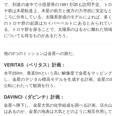
で、到達の途中で小惑星帯の1981 EQ5も訪問予定。トロ
ヤ群は木星軌道上、木星の前方と後方の力学的に安定なと
ころに分布している。太陽系形成のモデルによれば、多く
のトロヤ群の起源はカイパーベルトにあるとみられてい
る。トロヤ群を探ることで、太陽系のはるかに離れた領域
についても得るものがあるだろう。
他の2つのミッションは金星への旅だ。
VERITAS（ベリタス）計画：
水平250m、垂直5mという高い解像度で金星をマッピング
し、金星のデジタル標高モデルを生成する計画。金星の3
公転にわたって観測を行う。
DAVINCI（ダビンチ）計画：
金星へ降下し、金星大気の化学組成を調べる計画。活火山
はあるのか、金星の地表は大気とどのように相互作用して