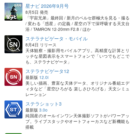
星ナビ 2026年9月号
8月5日 発売
「宇宙兄弟」最終回 / 新月のペルセ群極大を見る・撮る
/ 変わる「惑星」の定義 / 星空の下で深呼吸する天文台
浴 / TAMRON 12-20mm F2.8 / ほか
ステラナビゲータ・モバイル
8月4日 リリース
天体観察・撮影用モバイルアプリ。高精度な計算とリ
ッチな星図表示をスマートフォンで「いつでもどこで
も、ステラナビゲータ」
ステラナビゲータ12
最新版
12.0i
美しい描画、豊富な天体データ、オリジナル番組エデ
ィタなど「星空ひろがる 楽しさひろげる」天文シミュ
レーション
ステラショット3
最新版
3.0o
純国産のオールインワン天体撮影ソフトがパワーアッ
プ。ライブスタックやオートフォーカスなど新機能も
搭載