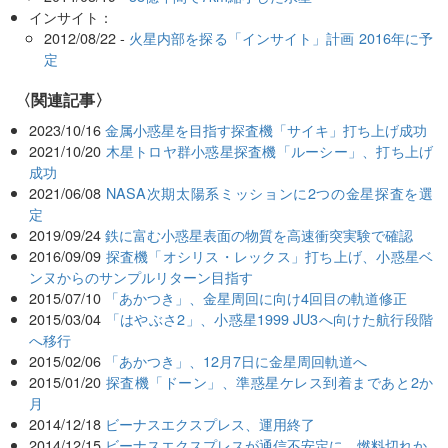
インサイト：
2012/08/22 -
火星内部を探る「インサイト」計画 2016年に予
定
関連記事
2023/10/16
金属小惑星を目指す探査機「サイキ」打ち上げ成功
2021/10/20
木星トロヤ群小惑星探査機「ルーシー」、打ち上げ
成功
2021/06/08
NASA次期太陽系ミッションに2つの金星探査を選
定
2019/09/24
鉄に富む小惑星表面の物質を高速衝突実験で確認
2016/09/09
探査機「オシリス・レックス」打ち上げ、小惑星ベ
ンヌからのサンプルリターン目指す
2015/07/10
「あかつき」、金星周回に向け4回目の軌道修正
2015/03/04
「はやぶさ2」、小惑星1999 JU3へ向けた航行段階
へ移行
2015/02/06
「あかつき」、12月7日に金星周回軌道へ
2015/01/20
探査機「ドーン」、準惑星ケレス到着まであと2か
月
2014/12/18
ビーナスエクスプレス、運用終了
2014/12/15
ビーナスエクスプレスが通信不安定に 燃料切れか