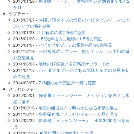
2015/01/20 -
探査機「ドーン」、準惑星ケレス到着まであと2
か月
ケプラー：
2015/07/27 -
太陽と同タイプの恒星のハビタブルゾーンに地
球サイズの系外惑星
2015/01/28 -
112億歳の星に5個の惑星
2015/01/20 -
150光年彼方に地球の1.5倍の惑星
2015/01/07 -
ハビタブルゾーンの系外惑星を8個発見
2014/12/19 -
一部故障のケプラー、復活ミッションで初の系
外惑星発見
2014/06/03 -
地球の17倍重い岩石惑星ケプラー10c
2014/04/18 -
ハビタブルゾーンにある地球サイズの惑星を初
めて発見
2014/02/27 -
715個の系外惑星が一気に確定
メッセンジャー：
2015/05/01 -
探査機メッセンジャー、ミッションを終了し水
星に落下
2015/03/16 -
地表の組成分布で明らかになる水星の過去
2014/10/14 -
水星探査機「メッセンジャー」が見た月食
2014/04/22 -
探査機「メッセンジャー」、水星3000周回を達
成
2014/03/19 -
38億年間で7km縮小した水星