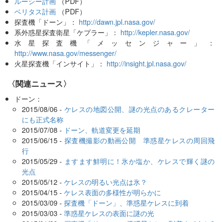
ルーシー計画
（PDF）
ベリタス計画
（PDF）
探査機「ドーン」：
http://dawn.jpl.nasa.gov/
系外惑星探査衛星「ケプラー」：
http://kepler.nasa.gov/
水星探査機「メッセンジャー」：
http://www.nasa.gov/messenger/
火星探査機「インサイト」：
http://insight.jpl.nasa.gov/
〈関連ニュース〉
ドーン：
2015/08/06 -
ケレスの地図公開、謎の光点のあるクレーター
にも正式名称
2015/07/08 -
ドーン、軌道変更を延期
2015/06/15 -
探査機撮影の動画公開 準惑星ケレスの周回飛
行
2015/05/29 -
ますます鮮明に！氷か塩か、ケレスで輝く謎の
光点
2015/05/12 -
ケレスの明るい光点は氷？
2015/04/15 -
ケレス表面の多様性が明らかに
2015/03/09 -
探査機「ドーン」、準惑星ケレスに到着
2015/03/03 -
準惑星ケレスの表面に謎の光