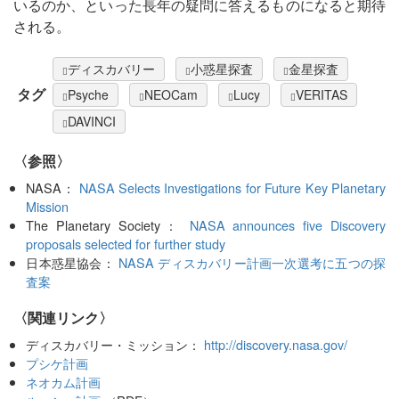
いるのか、といった長年の疑問に答えるものになると期待
される。
ディスカバリー
小惑星探査
金星探査
タグ
Psyche
NEOCam
Lucy
VERITAS
DAVINCI
〈参照〉
NASA：
NASA Selects Investigations for Future Key Planetary
Mission
The Planetary Society：
NASA announces five Discovery
proposals selected for further study
日本惑星協会：
NASA ディスカバリー計画一次選考に五つの探
査案
〈関連リンク〉
ディスカバリー・ミッション：
http://discovery.nasa.gov/
プシケ計画
ネオカム計画