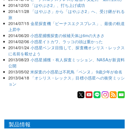
2014/12/03
「はやぶさ2」、打ち上げ成功
2014/11/28
「はやぶさ」から「はやぶさ2」へ、受け継がれる
旅
2014/07/15
金星探査機「ビーナスエクスプレス」、最後の軌道
上昇中
2014/06/20
小惑星捕獲探査の候補天体は6mの大きさ
2014/02/06
小惑星イトカワ、ラッコの頭は重かった
2014/01/24
小惑星ベンヌ目指して、探査機オシリス・レックス
に名前を載せよう
2013/08/23
小惑星捕獲・有人探査ミッション、NASAが新資料
公開
2013/05/02
米探査の小惑星は不死鳥「ベンヌ」 9歳少年が命名
2013/04/18
「オシリス・レックス」目標小惑星への衝突ミッシ
ョン
製品情報