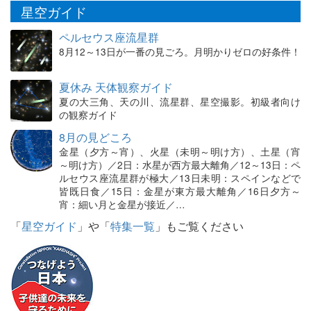
星空ガイド
ペルセウス座流星群
8月12～13日が一番の見ごろ。月明かりゼロの好条件！
夏休み 天体観察ガイド
夏の大三角、天の川、流星群、星空撮影。初級者向け
の観察ガイド
8月の見どころ
金星（夕方～宵）、火星（未明～明け方）、土星（宵
～明け方）／2日：水星が西方最大離角／12～13日：ペ
ルセウス座流星群が極大／13日未明：スペインなどで
皆既日食／15日：金星が東方最大離角／16日夕方～
宵：細い月と金星が接近／…
「
星空ガイド
」や「
特集一覧
」もご覧ください