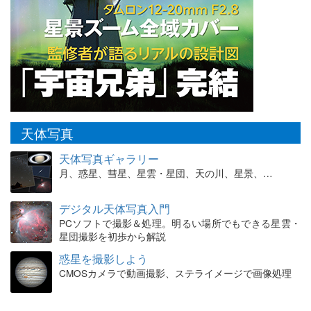
天体写真
天体写真ギャラリー
月、惑星、彗星、星雲・星団、天の川、星景、…
デジタル天体写真入門
PCソフトで撮影＆処理。明るい場所でもできる星雲・
星団撮影を初歩から解説
惑星を撮影しよう
CMOSカメラで動画撮影、ステライメージで画像処理