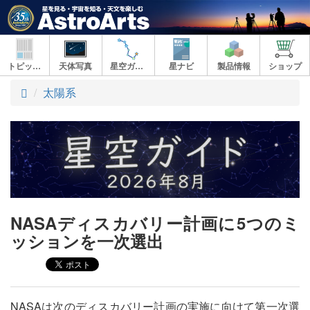
トピックス
天体写真
星空ガイド
星ナビ
製品情報
ショップ
ト
太陽系
ッ
プ
NASAディスカバリー計画に5つのミ
ッションを一次選出
NASAは次のディスカバリー計画の実施に向けて第一次選