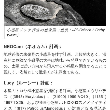
小惑星プシケ探査の想像図（提供：JPL-Caltech / Corby
Waste）
NEOCam（ネオカム）計画：
地球近傍の未発見の小惑星を捜す計画。比較的大きく、潜
在的に危険な小惑星の大半は地球から発見できているもの
の、太陽に近い方向から飛来する小惑星を調査することは
難しく、依然として数多くが未調査である。
Lucy（ルーシー）計画：
木星のトロヤ群小惑星を偵察する計画。小惑星エウリバテ
ス（(3548) Eurybates）、(21900) 1999 VQ10、(11351)
1997 TS25、および連星小惑星パトロクロス／メノイティ
オス（(617) Patroclus/Menoetius）が対象となる見込み