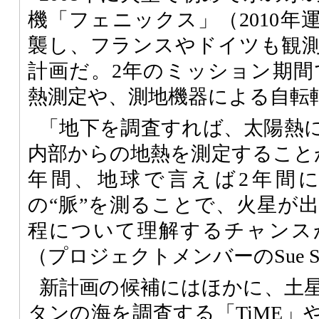
機「フェニックス」（2010年
襲し、フランスやドイツも観
計画だ。2年のミッション期間
熱測定や、測地機器による自転
「地下を調査すれば、太陽熱
内部からの地熱を測定すること
年間、地球で言えば2年間
の“脈”を測ることで、火星が
程について理解するチャンス
（プロジェクトメンバーのSue Sm
新計画の候補にはほかに、土
タンの海を調査する「
TiME
」