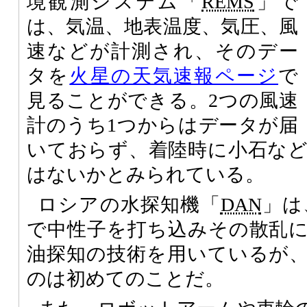
境観測システム「
REMS
」で
は、気温、地表温度、気圧、風
速などが計測され、そのデー
タを
火星の天気速報ページ
で
見ることができる。2つの風速
計のうち1つからはデータが届
いておらず、着陸時に小石な
はないかとみられている。
ロシアの水探知機「
DAN
」は
で中性子を打ち込みその散乱
油探知の技術を用いているが
のは初めてのことだ。