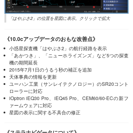
「はやぶさ2」の位置を星図に表示。クリックで拡大
《10.0cアップデータのおもな改善点》
小惑星探査機「はやぶさ2」の航行経路を表示
「あかつき」、「ニューホライズンズ」など5つの探査
機の期間延長
2015年7月1日のうるう秒の補正を追加
天体事典の情報を更新
ユーハン工業（サンレイテクノロジー）のSR20コント
ローラーに対応
iOptron iEQ30 Pro、iEQ45 Pro、CEM60/60-ECの新フ
ァームウェアに対応
星図の表示に関する不具合の修正
《ステラナビゲータについて》