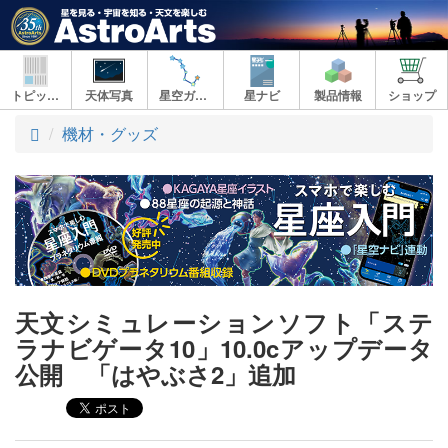
トピックス
天体写真
星空ガイド
星ナビ
製品情報
ショップ
ト
機材・グッズ
ッ
プ
天文シミュレーションソフト「ステ
ラナビゲータ10」10.0cアップデータ
公開 「はやぶさ2」追加