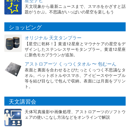
星空ナビ
天文現象から最新ニュースまで、スマホをかざすと話
題がうかぶ。不思議がいっぱいの星空を楽しもう
ショッピング
オリジナル 天文タンブラー
【星空に乾杯！】黄道12星座とマウナケアの星空をデ
ザインしたステンレスサーモタンブラー。黄道12星座
に新色モカブラウンが追加。
アストロアーツ くっつくタオル 〜 包むーん
表面と裏面を合わせるとぴたっとくっつく不思議なタ
オル。ペットボトルやスマホ、アイピースやケーブル
等を結び目なしで包んで収納。表面には月面をプリン
ト。
天文講習会
天体写真撮影や画像処理、アストロアーツのソフトウ
ェアの使いこなし方法などをオンラインで解説