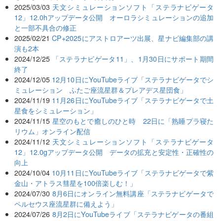
2025/03/03
天文シミュレーションソフト「ステラナビゲータ
12」12.0hアップデータ公開 オーロラシミュレーションの追加
と一部不具合の修正
2025/02/21
CP+2025にアストロアーツ出展、星ナビ編集部の講
演も2本
2024/12/25
「ステラナビゲータ11」、1月30日にサポート期間
終了
2024/12/05
12月10日にYouTubeライブ「ステラナビゲータでシ
ミュレーション ふたご座流星群＆プレアデス星団食」
2024/11/19
11月26日にYouTubeライブ「ステラナビゲータで土
星食をシミュレーション」
2024/11/15
星空のもとで癒しのひと時 22日に「熟睡プラ寝た
リウム」オンライン配信
2024/11/12
天文シミュレーションソフト「ステラナビゲータ
12」12.0gアップデータ公開 データの拡充と安定性・正確性の
向上
2024/10/04
10月11日にYouTubeライブ「ステラナビゲータで紫
金山・アトラス彗星を100倍楽しむ！」
2024/07/30
8月6日にオンライン無料講座「ステラナビゲータで
ペルセウス座流星群に備えよう」
2024/07/26
8月2日にYouTubeライブ「ステラナビゲータの番組