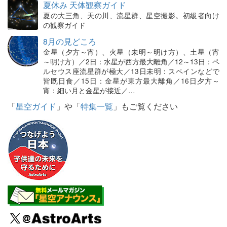
夏休み 天体観察ガイド
夏の大三角、天の川、流星群、星空撮影。初級者向け
の観察ガイド
8月の見どころ
金星（夕方～宵）、火星（未明～明け方）、土星（宵
～明け方）／2日：水星が西方最大離角／12～13日：ペ
ルセウス座流星群が極大／13日未明：スペインなどで
皆既日食／15日：金星が東方最大離角／16日夕方～
宵：細い月と金星が接近／…
「
星空ガイド
」や「
特集一覧
」もご覧ください