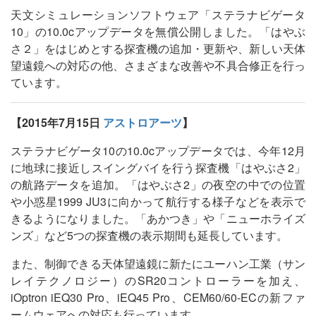
天文シミュレーションソフトウェア「ステラナビゲータ
10」の10.0cアップデータを無償公開しました。「はやぶ
さ２」をはじめとする探査機の追加・更新や、新しい天体
望遠鏡への対応の他、さまざまな改善や不具合修正を行っ
ています。
【2015年7月15日
アストロアーツ
】
ステラナビゲータ10の10.0cアップデータでは、今年12月
に地球に接近しスイングバイを行う探査機「はやぶさ2」
の航路データを追加。「はやぶさ2」の夜空の中での位置
や小惑星1999 JU3に向かって航行する様子などを表示で
きるようになりました。「あかつき」や「ニューホライズ
ンズ」など5つの探査機の表示期間も延長しています。
また、制御できる天体望遠鏡に新たにユーハン工業（サン
レイテクノロジー）のSR20コントローラーを加え、
iOptron iEQ30 Pro、iEQ45 Pro、CEM60/60-ECの新ファ
ームウェアへの対応も行っています。