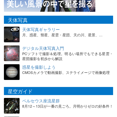
天体写真
天体写真ギャラリー
月、惑星、彗星、星雲・星団、天の川、星景、…
デジタル天体写真入門
PCソフトで撮影＆処理。明るい場所でもできる星雲・
星団撮影を初歩から解説
惑星を撮影しよう
CMOSカメラで動画撮影、ステライメージで画像処理
星空ガイド
ペルセウス座流星群
8月12～13日が一番の見ごろ。月明かりゼロの好条件！