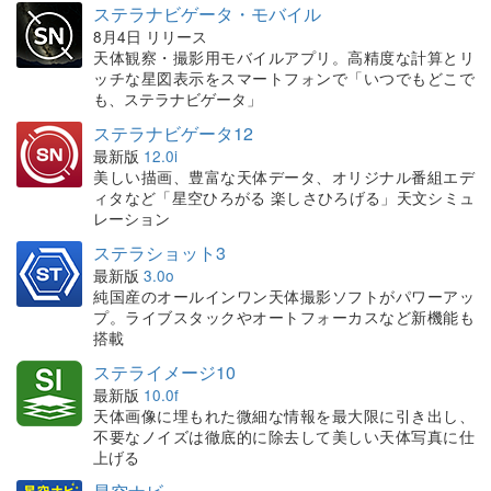
ステラナビゲータ・モバイル
8月4日 リリース
天体観察・撮影用モバイルアプリ。高精度な計算とリ
ッチな星図表示をスマートフォンで「いつでもどこで
も、ステラナビゲータ」
ステラナビゲータ12
最新版
12.0i
美しい描画、豊富な天体データ、オリジナル番組エデ
ィタなど「星空ひろがる 楽しさひろげる」天文シミュ
レーション
ステラショット3
最新版
3.0o
純国産のオールインワン天体撮影ソフトがパワーアッ
プ。ライブスタックやオートフォーカスなど新機能も
搭載
ステライメージ10
最新版
10.0f
天体画像に埋もれた微細な情報を最大限に引き出し、
不要なノイズは徹底的に除去して美しい天体写真に仕
上げる