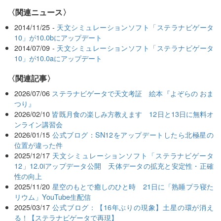
〈関連ニュース〉
2014/11/25 -
天文シミュレーションソフト「ステラナビゲータ
10」が10.0bにアップデート
2014/07/09 -
天文シミュレーションソフト「ステラナビゲータ
10」が10.0aにアップデート
関連記事
2026/07/06
ステラナビゲータで天文考証 絵本『よぞらの おま
つり』
2026/02/10
皆既月食の楽しみ方教えます 12日と13日に無料オ
ンライン講習会
2026/01/15
公式ブログ：SN12をアップデートしたら北極星の
位置が違った件
2025/12/17
天文シミュレーションソフト「ステラナビゲータ
12」12.0iアップデータ公開 天体データの拡充と安定性・正確
性の向上
2025/11/20
星空のもとで癒しのひと時 21日に「熟睡プラ寝た
リウム」YouTube生配信
2025/03/17
公式ブログ：【16年ぶりの現象】土星の環が消え
る！【ステラナビゲータで再現】