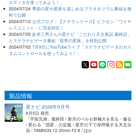
エディタを使ってみよう！」
2024/07/24
季節の星や星座を楽しめるプラネタリウム番組を無
料で公開
2024/07/12
公式ブログ：【ステラシリーズ】ビクセン「ワイヤ
レスユニット」に完全対応！
2024/07/05
金井三男さんの星ナビ「こだわり天文夜話 最終話」
とステラナビゲータ番組「世界の星座」を特別公開
2024/07/02
7月9日にYouTubeライブ「ステラナビゲータのカス
タムコントロールを使ってみよう！」
製品情報
星ナビ 2026年9月号
8月5日 発売
「宇宙兄弟」最終回 / 新月のペルセ群極大を見る・撮る
/ 変わる「惑星」の定義 / 星空の下で深呼吸する天文台
浴 / TAMRON 12-20mm F2.8 / ほか