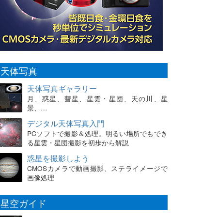
天体写真
天体写真ギャラリー
月、惑星、彗星、星雲・星団、天の川、星
景、…
デジタル天体写真入門
PCソフトで撮影＆処理。明るい場所でもでき
る星雲・星団撮影を初歩から解説
惑星を撮影しよう
CMOSカメラで動画撮影、ステライメージで
画像処理
星空ガイド