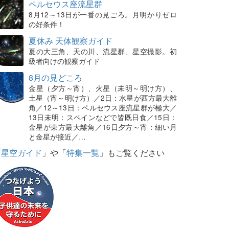
ペルセウス座流星群
8月12～13日が一番の見ごろ。月明かりゼロ
の好条件！
夏休み 天体観察ガイド
夏の大三角、天の川、流星群、星空撮影。初
級者向けの観察ガイド
8月の見どころ
金星（夕方～宵）、火星（未明～明け方）、
土星（宵～明け方）／2日：水星が西方最大離
角／12～13日：ペルセウス座流星群が極大／
13日未明：スペインなどで皆既日食／15日：
金星が東方最大離角／16日夕方～宵：細い月
と金星が接近／…
「
星空ガイド
」や「
特集一覧
」もご覧ください