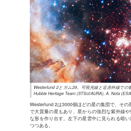
Westerlund 2とガム29。可視光線と近赤外線で
Hubble Heritage Team (STScI/AURA), A. Nota (ESA
Westerlund 2は3000個ほどの星の集団
で大質量の星もあり、星からの強烈な紫外線や
な形を作り出す。左下の星雲中に見られる暗い
つつある。