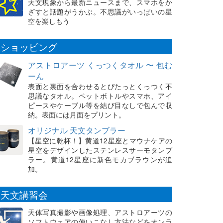
天文現象から最新ニュースまで、スマホをか
ざすと話題がうかぶ。不思議がいっぱいの星
空を楽しもう
ショッピング
アストロアーツ くっつくタオル 〜 包む
ーん
表面と裏面を合わせるとぴたっとくっつく不
思議なタオル。ペットボトルやスマホ、アイ
ピースやケーブル等を結び目なしで包んで収
納。表面には月面をプリント。
オリジナル 天文タンブラー
【星空に乾杯！】黄道12星座とマウナケアの
星空をデザインしたステンレスサーモタンブ
ラー。黄道12星座に新色モカブラウンが追
加。
天文講習会
天体写真撮影や画像処理、アストロアーツの
ソフトウェアの使いこなし方法などをオンラ