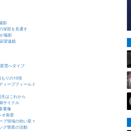
ズ
撮影
の深部を見通す
Tが撮影
宇宙望遠鏡
大星雲へダイブ
もりの10倍
ディープフィールド
誕生はこれから
御サイクル
多重像
レオ衛星
ープ領域の幼い星々
ング彗星の活動