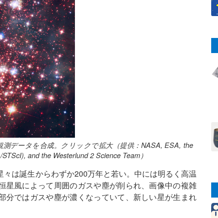
の観測データを合成。クリックで拡大（提供：NASA, ESA, the
/STScI), and the Westerlund 2 Science Team）
で、その星々は誕生からわずか200万年と若い。中には明るく高温
恒星風によって周囲のガスや塵が削られ、画像中の複雑
部分ではガスや塵が濃くなっていて、新しい星が生まれ