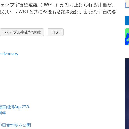
ウェッブ宇宙望遠鏡（JWST）が打ち上げられる計画だ。
はない。JWSTと共に今後も活躍を続け、新たな宇宙の姿
ハッブル宇宙望遠鏡
HST
anniversary
銀河Arp 273
周年
の画像59枚を公開