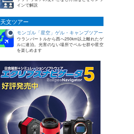
インで解説
天文ツアー
モンゴル「星空」ゲル・キャンプツアー
ウランバートルから西へ250km以上離れたゲ
ルに連泊。光害のない場所でペルセ群や星空
を楽しめます