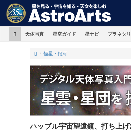
Home
天体写真
星空ガイド
星ナビ
プラネタリ
ト
恒星・銀河
ッ
プ
ハッブル宇宙望遠鏡、打ち上げ