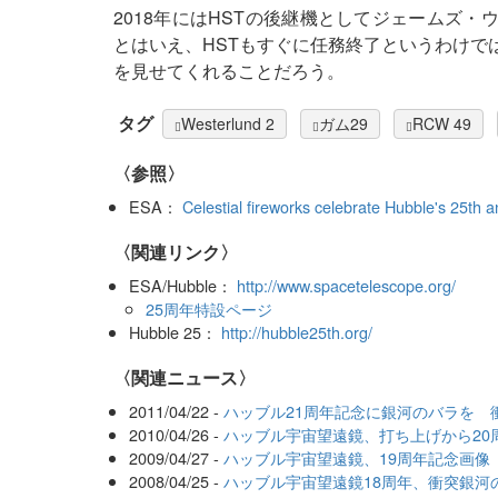
2018年にはHSTの後継機としてジェームズ・
とはいえ、HSTもすぐに任務終了というわけで
を見せてくれることだろう。
タグ
Westerlund 2
ガム29
RCW 49
〈参照〉
ESA：
Celestial fireworks celebrate Hubble's 25th 
〈関連リンク〉
ESA/Hubble：
http://www.spacetelescope.org/
25周年特設ページ
Hubble 25：
http://hubble25th.org/
〈関連ニュース〉
2011/04/22 -
ハッブル21周年記念に銀河のバラを 衝突
2010/04/26 -
ハッブル宇宙望遠鏡、打ち上げから20
2009/04/27 -
ハッブル宇宙望遠鏡、19周年記念画像
2008/04/25 -
ハッブル宇宙望遠鏡18周年、衝突銀河