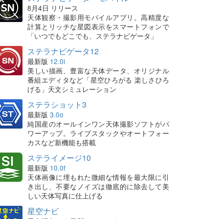
8月4日 リリース
天体観察・撮影用モバイルアプリ。高精度な
計算とリッチな星図表示をスマートフォンで
「いつでもどこでも、ステラナビゲータ」
ステラナビゲータ12
最新版
12.0i
美しい描画、豊富な天体データ、オリジナル
番組エディタなど「星空ひろがる 楽しさひろ
げる」天文シミュレーション
ステラショット3
最新版
3.0o
純国産のオールインワン天体撮影ソフトがパ
ワーアップ。ライブスタックやオートフォー
カスなど新機能も搭載
ステライメージ10
最新版
10.0f
天体画像に埋もれた微細な情報を最大限に引
き出し、不要なノイズは徹底的に除去して美
しい天体写真に仕上げる
星空ナビ