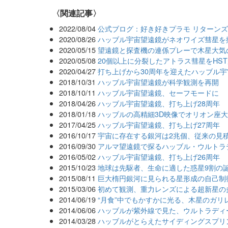
関連記事
2022/08/04
公式ブログ：好き好きプラモ リターン
2020/08/26
ハッブル宇宙望遠鏡がネオワイズ彗星を
2020/05/15
望遠鏡と探査機の連係プレーで木星大気
2020/05/08
20個以上に分裂したアトラス彗星をHS
2020/04/27
打ち上げから30周年を迎えたハッブル
2018/10/31
ハッブル宇宙望遠鏡が科学観測を再開
2018/10/11
ハッブル宇宙望遠鏡、セーフモードに
2018/04/26
ハッブル宇宙望遠鏡、打ち上げ28周年
2018/01/18
ハッブルの高精細3D映像でオリオン座
2017/04/25
ハッブル宇宙望遠鏡、打ち上げ27周年
2016/10/17
宇宙に存在する銀河は2兆個、従来の見積
2016/09/30
アルマ望遠鏡で探るハッブル・ウルトラ
2016/05/02
ハッブル宇宙望遠鏡、打ち上げ26周年
2015/10/23
地球は先駆者、生命に適した惑星9割の
2015/08/11
巨大楕円銀河に見られる星形成の自己制
2015/03/06
初めて観測、重力レンズによる超新星の
2014/06/19
“月食”中でもかすかに光る、木星のガリ
2014/06/06
ハッブルが紫外線で見た、ウルトラディ
2014/03/28
ハッブルがとらえたサイディングスプリ