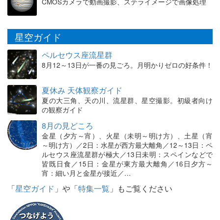
CMOSカメラで動画撮影、ステライメージで画像処理
星空ガイド
ペルセウス座流星群
8月12～13日が一番の見ごろ。月明かりゼロの好条件！
夏休み 天体観察ガイド
夏の大三角、天の川、流星群、星空撮影。初級者向け
の観察ガイド
8月の見どころ
金星（夕方～宵）、火星（未明～明け方）、土星（宵
～明け方）／2日：水星が西方最大離角／12～13日：ペ
ルセウス座流星群が極大／13日未明：スペインなどで
皆既日食／15日：金星が東方最大離角／16日夕方～
宵：細い月と金星が接近／…
「
星空ガイド
」や「
特集一覧
」もご覧ください