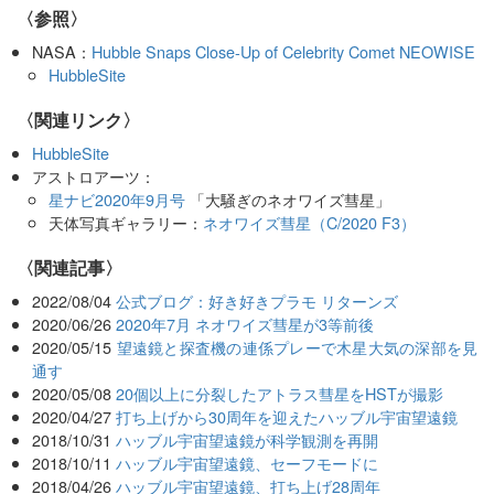
〈参照〉
NASA：
Hubble Snaps Close-Up of Celebrity Comet NEOWISE
HubbleSite
〈関連リンク〉
HubbleSite
アストロアーツ：
星ナビ2020年9月号
「大騒ぎのネオワイズ彗星」
天体写真ギャラリー：
ネオワイズ彗星（C/2020 F3）
関連記事
2022/08/04
公式ブログ：好き好きプラモ リターンズ
2020/06/26
2020年7月 ネオワイズ彗星が3等前後
2020/05/15
望遠鏡と探査機の連係プレーで木星大気の深部を見
通す
2020/05/08
20個以上に分裂したアトラス彗星をHSTが撮影
2020/04/27
打ち上げから30周年を迎えたハッブル宇宙望遠鏡
2018/10/31
ハッブル宇宙望遠鏡が科学観測を再開
2018/10/11
ハッブル宇宙望遠鏡、セーフモードに
2018/04/26
ハッブル宇宙望遠鏡、打ち上げ28周年