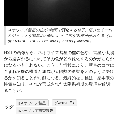
ネオワイズ彗星の核が3時間で変化する様子。噴き出す一対
のジェットが彗星の回転によって広がる様子がわかる（提
供：NASA, ESA, STScI, and Q. Zhang (Caltech)）
HSTの画像から、ネオワイズ彗星の塵の色や、彗星が太陽
から遠ざかるにつれてその色がどう変化するのかが明らか
になるかもしれない。こうした情報により、彗星のコマに
含まれる塵の構造と組成が太陽熱の影響をどのように受け
るかを知ることが可能になる。最終的な目標は、塵本来の
性質を知り、それが形成された太陽系初期の環境を解明す
ることだ。
ネオワイズ彗星
C/2020 F3
タグ
ハッブル宇宙望遠鏡