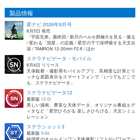
製品情報
星ナビ 2026年9月号
8月5日 発売
「宇宙兄弟」最終回 / 新月のペルセ群極大を見る・撮る
/ 変わる「惑星」の定義 / 星空の下で深呼吸する天文台
浴 / TAMRON 12-20mm F2.8 / ほか
ステラナビゲータ・モバイル
8月4日 リリース
天体観察・撮影用モバイルアプリ。高精度な計算とリ
ッチな星図表示をスマートフォンで「いつでもどこで
も、ステラナビゲータ」
ステラナビゲータ12
最新版
12.0i
美しい描画、豊富な天体データ、オリジナル番組エデ
ィタなど「星空ひろがる 楽しさひろげる」天文シミュ
レーション
ステラショット3
最新版
3.0o
純国産のオールインワン天体撮影ソフトがパワーアッ