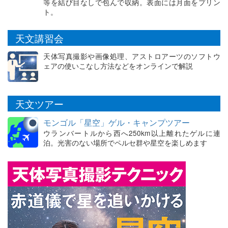
等を結び目なしで包んで収納。表面には月面をプリン
ト。
天文講習会
天体写真撮影や画像処理、アストロアーツのソフトウ
ェアの使いこなし方法などをオンラインで解説
天文ツアー
モンゴル「星空」ゲル・キャンプツアー
ウランバートルから西へ250km以上離れたゲルに連
泊。光害のない場所でペルセ群や星空を楽しめます