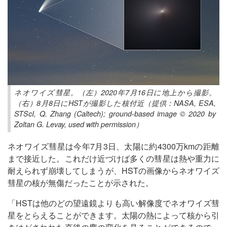
ネオワイズ彗星。（左）2020年7月16日に地上から撮影。
（右）8月8日にHSTが撮影した核付近（提供：NASA, ESA,
STScI, Q. Zhang (Caltech); ground-based image © 2020 by
Zoltan G. Levay, used with permission）
ネオワイズ彗星は今年7月3日、太陽に約4300万kmの距離
まで接近した。これだけ近づけば多くの彗星は熱や重力に
耐えられず崩壊してしまうが、HSTの画像からネオワイズ
彗星の核が無傷だったことが示された。
「HSTは他のどの望遠鏡よりも高い解像度でネオワイズ彗
星をとらえることができます。太陽の熱によって核から引