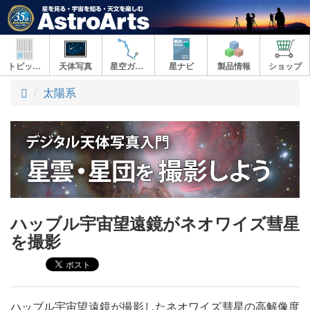
トピックス
天体写真
星空ガイド
星ナビ
製品情報
ショップ
ト
太陽系
ッ
プ
ハッブル宇宙望遠鏡がネオワイズ彗星
を撮影
ハッブル宇宙望遠鏡が撮影したネオワイズ彗星の高解像度