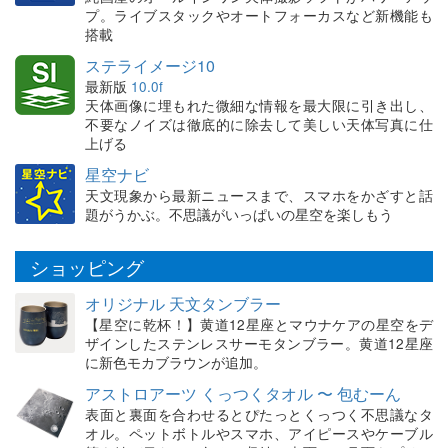
プ。ライブスタックやオートフォーカスなど新機能も
搭載
ステライメージ10
最新版
10.0f
天体画像に埋もれた微細な情報を最大限に引き出し、
不要なノイズは徹底的に除去して美しい天体写真に仕
上げる
星空ナビ
天文現象から最新ニュースまで、スマホをかざすと話
題がうかぶ。不思議がいっぱいの星空を楽しもう
ショッピング
オリジナル 天文タンブラー
【星空に乾杯！】黄道12星座とマウナケアの星空をデ
ザインしたステンレスサーモタンブラー。黄道12星座
に新色モカブラウンが追加。
アストロアーツ くっつくタオル 〜 包むーん
表面と裏面を合わせるとぴたっとくっつく不思議なタ
オル。ペットボトルやスマホ、アイピースやケーブル