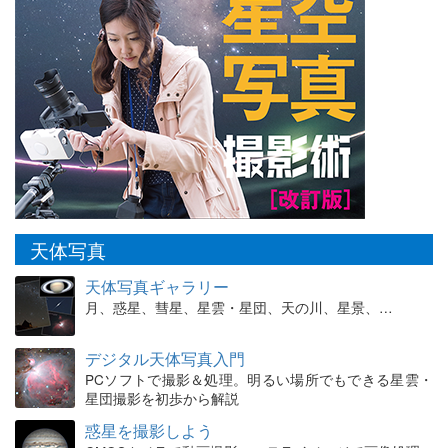
天体写真
天体写真ギャラリー
月、惑星、彗星、星雲・星団、天の川、星景、…
デジタル天体写真入門
PCソフトで撮影＆処理。明るい場所でもできる星雲・
星団撮影を初歩から解説
惑星を撮影しよう