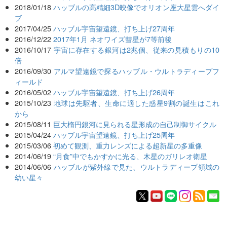
2018/01/18
ハッブルの高精細3D映像でオリオン座大星雲へダイ
ブ
2017/04/25
ハッブル宇宙望遠鏡、打ち上げ27周年
2016/12/22
2017年1月 ネオワイズ彗星が7等前後
2016/10/17
宇宙に存在する銀河は2兆個、従来の見積もりの10
倍
2016/09/30
アルマ望遠鏡で探るハッブル・ウルトラディープフ
ィールド
2016/05/02
ハッブル宇宙望遠鏡、打ち上げ26周年
2015/10/23
地球は先駆者、生命に適した惑星9割の誕生はこれ
から
2015/08/11
巨大楕円銀河に見られる星形成の自己制御サイクル
2015/04/24
ハッブル宇宙望遠鏡、打ち上げ25周年
2015/03/06
初めて観測、重力レンズによる超新星の多重像
2014/06/19
“月食”中でもかすかに光る、木星のガリレオ衛星
2014/06/06
ハッブルが紫外線で見た、ウルトラディープ領域の
幼い星々