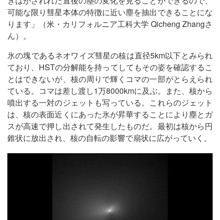
きはがされれた直後の塵の変化を見ることができるので、
可能な限り彗星本体の特徴に近い塵を抽出できることにな
ります」（米・カリフォルニア工科大学 Qicheng Zhangさ
ん）。
氷の塊であるネオワイズ彗星の核は直径5km以下とみられ
ており、HSTの分解能を持ってしてもその姿を確認するこ
とはできないが、核の周りで輝くコマの一部がとらえられ
ている。コマは差し渡し1万8000kmに及ぶ。また、核から
噴出する一対のジェットも写っている。これらのジェット
は、核の表面近くにあった氷が昇華することにより塵とガ
スが高速で押し出されて発生したものだ。最初は核から円
錐状に放出され、核の自転の影響で扇状に広がっていく。