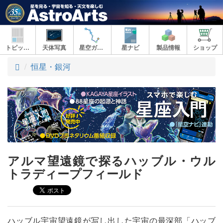
トピックス
天体写真
星空ガイド
星ナビ
製品情報
ショップ
ト
恒星・銀河
ッ
プ
アルマ望遠鏡で探るハッブル・ウル
トラディープフィールド
ハッブル宇宙望遠鏡が写し出した宇宙の最深部「ハッブ