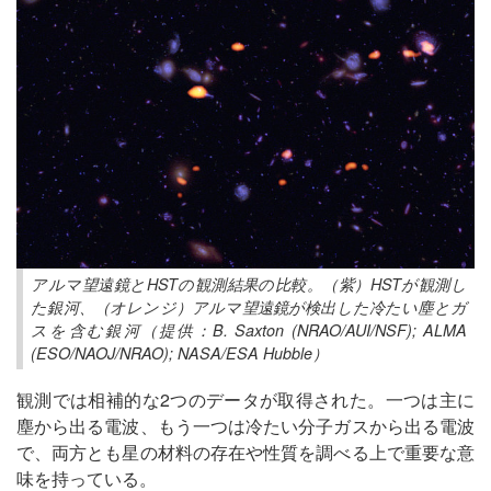
アルマ望遠鏡とHSTの観測結果の比較。（紫）HSTが観測し
た銀河、（オレンジ）アルマ望遠鏡が検出した冷たい塵とガ
スを含む銀河（提供：B. Saxton (NRAO/AUI/NSF); ALMA
(ESO/NAOJ/NRAO); NASA/ESA Hubble）
観測では相補的な2つのデータが取得された。一つは主に
塵から出る電波、もう一つは冷たい分子ガスから出る電波
で、両方とも星の材料の存在や性質を調べる上で重要な意
味を持っている。