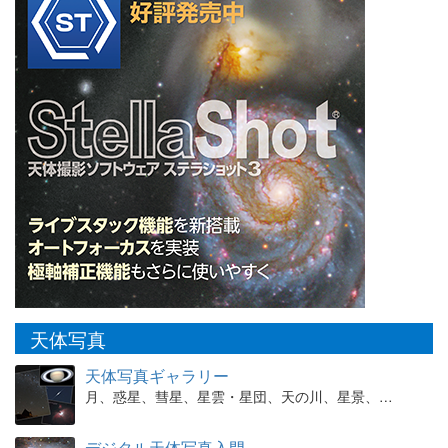
天体写真
天体写真ギャラリー
月、惑星、彗星、星雲・星団、天の川、星景、…
デジタル天体写真入門