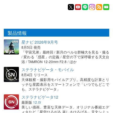
製品情報
星ナビ 2026年9月号
8月5日 発売
「宇宙兄弟」最終回 / 新月のペルセ群極大を見る・撮る
/ 変わる「惑星」の定義 / 星空の下で深呼吸する天文台
浴 / TAMRON 12-20mm F2.8 / ほか
ステラナビゲータ・モバイル
8月4日 リリース
天体観察・撮影用モバイルアプリ。高精度な計算とリ
ッチな星図表示をスマートフォンで「いつでもどこで
も、ステラナビゲータ」
ステラナビゲータ12
最新版
12.0i
美しい描画、豊富な天体データ、オリジナル番組エデ
ィタなど「星空ひろがる 楽しさひろげる」天文シミュ