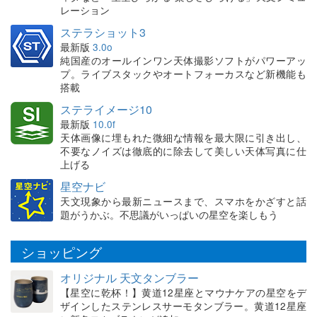
レーション
ステラショット3
最新版
3.0o
純国産のオールインワン天体撮影ソフトがパワーアッ
プ。ライブスタックやオートフォーカスなど新機能も
搭載
ステライメージ10
最新版
10.0f
天体画像に埋もれた微細な情報を最大限に引き出し、
不要なノイズは徹底的に除去して美しい天体写真に仕
上げる
星空ナビ
天文現象から最新ニュースまで、スマホをかざすと話
題がうかぶ。不思議がいっぱいの星空を楽しもう
ショッピング
オリジナル 天文タンブラー
【星空に乾杯！】黄道12星座とマウナケアの星空をデ
ザインしたステンレスサーモタンブラー。黄道12星座