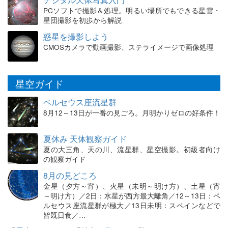
PCソフトで撮影＆処理。明るい場所でもできる星雲・
星団撮影を初歩から解説
惑星を撮影しよう
CMOSカメラで動画撮影、ステライメージで画像処理
星空ガイド
ペルセウス座流星群
8月12～13日が一番の見ごろ。月明かりゼロの好条件！
夏休み 天体観察ガイド
夏の大三角、天の川、流星群、星空撮影。初級者向け
の観察ガイド
8月の見どころ
金星（夕方～宵）、火星（未明～明け方）、土星（宵
～明け方）／2日：水星が西方最大離角／12～13日：ペ
ルセウス座流星群が極大／13日未明：スペインなどで
皆既日食／…