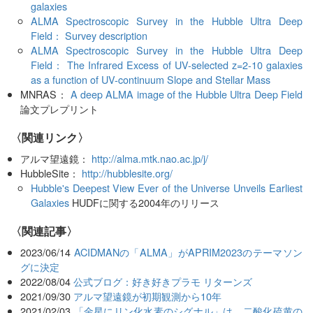
galaxies
ALMA Spectroscopic Survey in the Hubble Ultra Deep
Field： Survey description
ALMA Spectroscopic Survey in the Hubble Ultra Deep
Field： The Infrared Excess of UV-selected z=2-10 galaxies
as a function of UV-continuum Slope and Stellar Mass
MNRAS：
A deep ALMA image of the Hubble Ultra Deep Field
論文プレプリント
〈関連リンク〉
アルマ望遠鏡：
http://alma.mtk.nao.ac.jp/j/
HubbleSite：
http://hubblesite.org/
Hubble's Deepest View Ever of the Universe Unveils Earliest
Galaxies
HUDFに関する2004年のリリース
関連記事
2023/06/14
ACIDMANの「ALMA」がAPRIM2023のテーマソン
グに決定
2022/08/04
公式ブログ：好き好きプラモ リターンズ
2021/09/30
アルマ望遠鏡が初期観測から10年
2021/02/03
「金星にリン化水素のシグナル」は、二酸化硫黄の