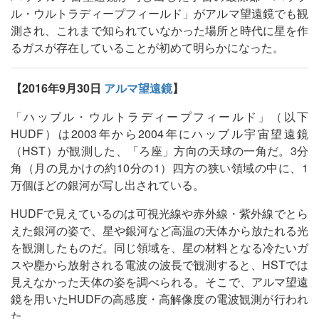
ル・ウルトラディープフィールド」がアルマ望遠鏡でも観
測され、これまで知られていなかった場所と時代に星を作
るガスが存在していることが初めて明らかになった。
【2016年9月30日
アルマ望遠鏡
】
「ハッブル・ウルトラディープフィールド」（以下
HUDF）は2003年から2004年にハッブル宇宙望遠鏡
（HST）が観測した、「ろ座」方向の天球の一角だ。3分
角（月の見かけの約10分の1）四方の狭い領域の中に、1
万個ほどの銀河が写し出されている。
HUDFで見えているのは可視光線や赤外線・紫外線でとら
えた銀河の姿で、星や銀河など高温の天体から放たれる光
を観測したものだ。同じ領域を、星の材料となる冷たいガ
スや塵から放射される電波の波長で観測すると、HSTでは
見えなかった天体の姿を調べられる。そこで、アルマ望遠
鏡を用いたHUDFの高感度・高解像度の電波観測が行われ
た。