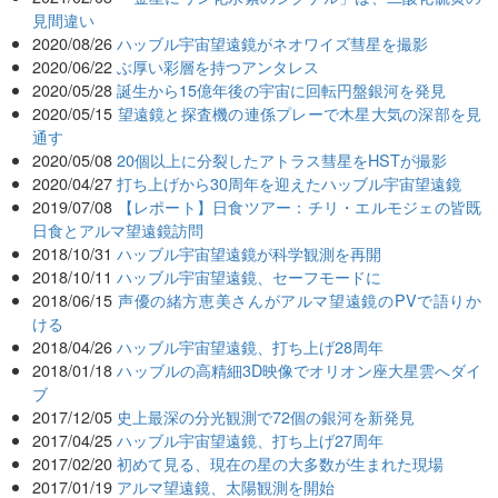
見間違い
2020/08/26
ハッブル宇宙望遠鏡がネオワイズ彗星を撮影
2020/06/22
ぶ厚い彩層を持つアンタレス
2020/05/28
誕生から15億年後の宇宙に回転円盤銀河を発見
2020/05/15
望遠鏡と探査機の連係プレーで木星大気の深部を見
通す
2020/05/08
20個以上に分裂したアトラス彗星をHSTが撮影
2020/04/27
打ち上げから30周年を迎えたハッブル宇宙望遠鏡
2019/07/08
【レポート】日食ツアー：チリ・エルモジェの皆既
日食とアルマ望遠鏡訪問
2018/10/31
ハッブル宇宙望遠鏡が科学観測を再開
2018/10/11
ハッブル宇宙望遠鏡、セーフモードに
2018/06/15
声優の緒方恵美さんがアルマ望遠鏡のPVで語りか
ける
2018/04/26
ハッブル宇宙望遠鏡、打ち上げ28周年
2018/01/18
ハッブルの高精細3D映像でオリオン座大星雲へダイ
ブ
2017/12/05
史上最深の分光観測で72個の銀河を新発見
2017/04/25
ハッブル宇宙望遠鏡、打ち上げ27周年
2017/02/20
初めて見る、現在の星の大多数が生まれた現場
2017/01/19
アルマ望遠鏡、太陽観測を開始