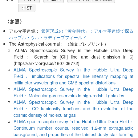
HST
〈参照〉
アルマ望遠鏡：
銀河形成の「黄金時代」：アルマ望遠鏡で探る
ハッブル・ウルトラディープフィールド
The Astrophysical Journal： （論文プレプリント）
[ALMA Spectroscopic Survey in the Hubble Ultra Deep
Field： Search for [CII] line and dust emission in 6]
(https://arxiv.org/abs/1607.06772)
ALMA Spectroscopic Survey in the Hubble Ultra Deep
Field： implications for spectral line intensity mapping at
millimeter wavelengths and CMB spectral distortions
ALMA Spectroscopic Survey in the Hubble Ultra Deep
Field： Molecular gas reservoirs in high-redshift galaxies
ALMA Spectroscopic Survey in the Hubble Ultra Deep
Field： CO luminosity functions and the evolution of the
cosmic density of molecular gas
ALMA spectroscopic survey in the Hubble Ultra Deep Field：
Continuum number counts, resolved 1.2-mm extragalactic
background, and properties of the faintest dusty star forming