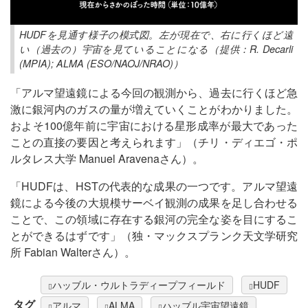
HUDFを見通す様子の模式図。左が現在で、右に行くほど遠
い（過去の）宇宙を見ていることになる（提供：R. Decarli
(MPIA); ALMA (ESO/NAOJ/NRAO)）
「アルマ望遠鏡による今回の観測から、過去に行くほど急
激に銀河内のガスの量が増えていくことがわかりました。
およそ100億年前に宇宙における星形成率が最大であった
ことの直接の要因と考えられます」（チリ・ディエゴ・ポ
ルタレス大学 Manuel Aravenaさん）。
「HUDFは、HSTの代表的な成果の一つです。アルマ望遠
鏡による今後の大規模サーベイ観測の成果を足し合わせる
ことで、この領域に存在する銀河の完全な姿を目にするこ
とができるはずです」（独・マックスプランク天文学研究
所 Fabian Walterさん）。
ハッブル・ウルトラディープフィールド
HUDF
タグ
アルマ
ALMA
ハッブル宇宙望遠鏡