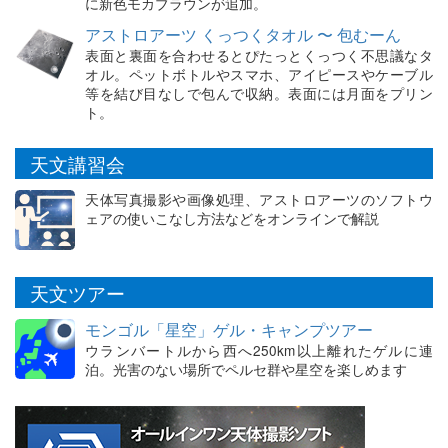
に新色モカブラウンが追加。
アストロアーツ くっつくタオル 〜 包むーん
表面と裏面を合わせるとぴたっとくっつく不思議なタ
オル。ペットボトルやスマホ、アイピースやケーブル
等を結び目なしで包んで収納。表面には月面をプリン
ト。
天文講習会
天体写真撮影や画像処理、アストロアーツのソフトウ
ェアの使いこなし方法などをオンラインで解説
天文ツアー
モンゴル「星空」ゲル・キャンプツアー
ウランバートルから西へ250km以上離れたゲルに連
泊。光害のない場所でペルセ群や星空を楽しめます