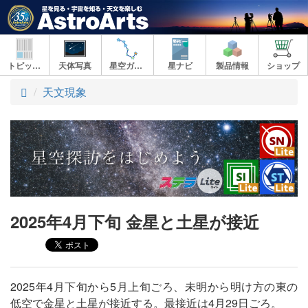
トピックス
天体写真
星空ガイド
星ナビ
製品情報
ショップ
ト
天文現象
ッ
プ
2025年4月下旬 金星と土星が接近
2025年4月下旬から5月上旬ごろ、未明から明け方の東の
低空で金星と土星が接近する。最接近は4月29日ごろ。