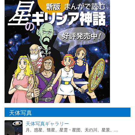
天体写真
天体写真ギャラリー
月、惑星、彗星、星雲・星団、天の川、星景、…