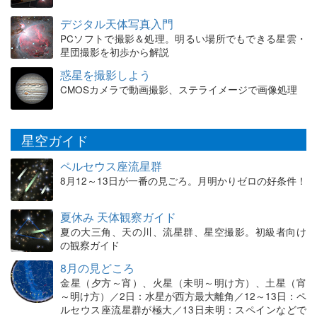
デジタル天体写真入門
PCソフトで撮影＆処理。明るい場所でもできる星雲・
星団撮影を初歩から解説
惑星を撮影しよう
CMOSカメラで動画撮影、ステライメージで画像処理
星空ガイド
ペルセウス座流星群
8月12～13日が一番の見ごろ。月明かりゼロの好条件！
夏休み 天体観察ガイド
夏の大三角、天の川、流星群、星空撮影。初級者向け
の観察ガイド
8月の見どころ
金星（夕方～宵）、火星（未明～明け方）、土星（宵
～明け方）／2日：水星が西方最大離角／12～13日：ペ
ルセウス座流星群が極大／13日未明：スペインなどで