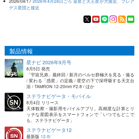
2026/04/17
2026年4月24日ごろ 金星と天王星が大接近、プレア
デス星団と接近
製品情報
星ナビ 2026年9月号
8月5日 発売
「宇宙兄弟」最終回 / 新月のペルセ群極大を見る・撮る
/ 変わる「惑星」の定義 / 星空の下で深呼吸する天文台
浴 / TAMRON 12-20mm F2.8 / ほか
ステラナビゲータ・モバイル
8月4日 リリース
天体観察・撮影用モバイルアプリ。高精度な計算とリ
ッチな星図表示をスマートフォンで「いつでもどこで
も、ステラナビゲータ」
ステラナビゲータ12
最新版
12.0i