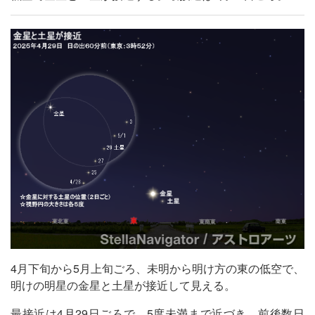
4月下旬から5月上旬ごろ、未明から明け方の東の低空で、
明けの明星の金星と土星が接近して見える。
最接近は4月29日ごろで、5度未満まで近づき、前後数日