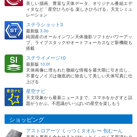
美しい描画、豊富な天体データ、オリジナル番組エデ
ィタなど「星空ひろがる 楽しさひろげる」天文シミュ
レーション
ステラショット3
最新版
3.0o
純国産のオールインワン天体撮影ソフトがパワーアッ
プ。ライブスタックやオートフォーカスなど新機能も
搭載
ステライメージ10
最新版
10.0f
天体画像に埋もれた微細な情報を最大限に引き出し、
不要なノイズは徹底的に除去して美しい天体写真に仕
上げる
星空ナビ
天文現象から最新ニュースまで、スマホをかざすと話
題がうかぶ。不思議がいっぱいの星空を楽しもう
ショッピング
アストロアーツ くっつくタオル 〜 包むーん
表面と裏面を合わせるとぴたっとくっつく不思議なタ