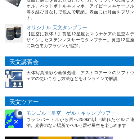
オル。ペットボトルやスマホ、アイピースやケーブル
等を結び目なしで包んで収納。表面には月面をプリン
ト。
オリジナル 天文タンブラー
【星空に乾杯！】黄道12星座とマウナケアの星空をデ
ザインしたステンレスサーモタンブラー。黄道12星座
に新色モカブラウンが追加。
天文講習会
天体写真撮影や画像処理、アストロアーツのソフトウ
ェアの使いこなし方法などをオンラインで解説
天文ツアー
モンゴル「星空」ゲル・キャンプツアー
ウランバートルから西へ250km以上離れたゲルに連
泊。光害のない場所でペルセ群や星空を楽しめます