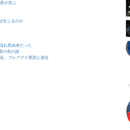
金星が並ぶ
ぜ生じるのか
は流れ星由来だった
星の色の謎
大接近、プレアデス星団と接近