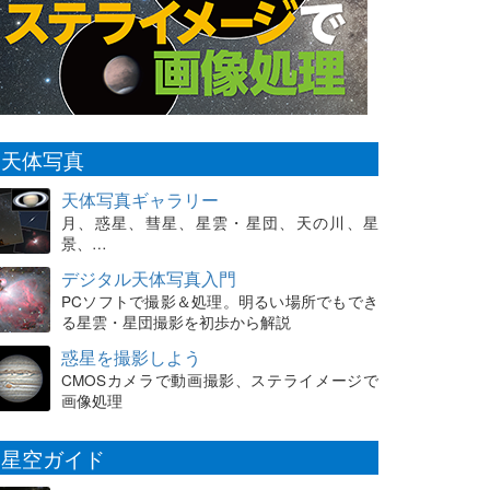
天体写真
天体写真ギャラリー
月、惑星、彗星、星雲・星団、天の川、星
景、…
デジタル天体写真入門
PCソフトで撮影＆処理。明るい場所でもでき
る星雲・星団撮影を初歩から解説
惑星を撮影しよう
CMOSカメラで動画撮影、ステライメージで
画像処理
星空ガイド