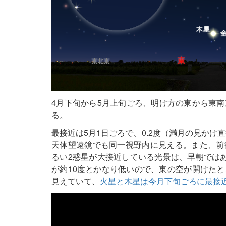
4月下旬から5月上旬ごろ、明け方の東から東
る。
最接近は5月1日ごろで、0.2度（満月の見かけ
天体望遠鏡でも同一視野内に見える。また、前
るい2惑星が大接近している光景は、早朝では
が約10度とかなり低いので、東の空が開けた
見えていて、
火星と木星は今月下旬ごろに最接