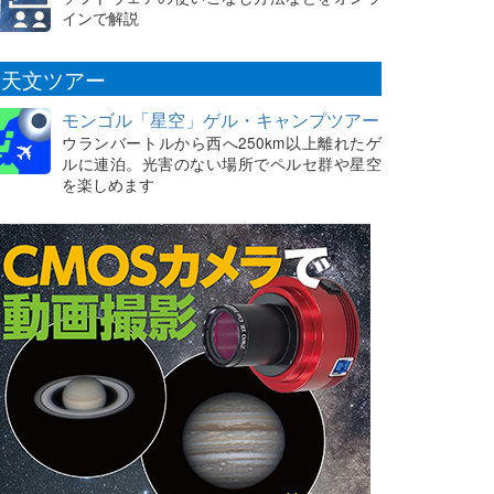
インで解説
天文ツアー
モンゴル「星空」ゲル・キャンプツアー
ウランバートルから西へ250km以上離れたゲ
ルに連泊。光害のない場所でペルセ群や星空
を楽しめます