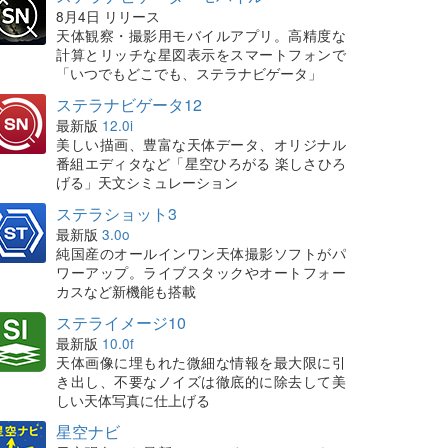
8月4日 リリース
天体観察・撮影用モバイルアプリ。高精度な
計算とリッチな星図表示をスマートフォンで
「いつでもどこでも、ステラナビゲータ」
ステラナビゲータ12
最新版
12.0i
美しい描画、豊富な天体データ、オリジナル
番組エディタなど「星空ひろがる 楽しさひろ
げる」天文シミュレーション
ステラショット3
最新版
3.0o
純国産のオールインワン天体撮影ソフトがパ
ワーアップ。ライブスタックやオートフォー
カスなど新機能も搭載
ステライメージ10
最新版
10.0f
天体画像に埋もれた微細な情報を最大限に引
き出し、不要なノイズは徹底的に除去して美
しい天体写真に仕上げる
星空ナビ