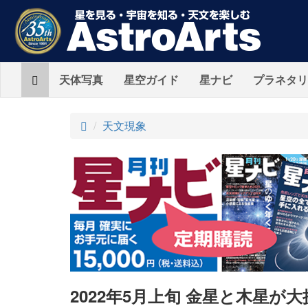
Home
天体写真
星空ガイド
星ナビ
プラネタリ
ト
天文現象
ッ
プ
2022年5月上旬 金星と木星が大