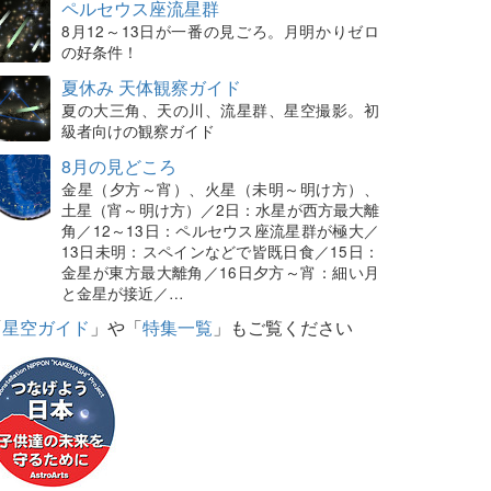
ペルセウス座流星群
8月12～13日が一番の見ごろ。月明かりゼロ
の好条件！
夏休み 天体観察ガイド
夏の大三角、天の川、流星群、星空撮影。初
級者向けの観察ガイド
8月の見どころ
金星（夕方～宵）、火星（未明～明け方）、
土星（宵～明け方）／2日：水星が西方最大離
角／12～13日：ペルセウス座流星群が極大／
13日未明：スペインなどで皆既日食／15日：
金星が東方最大離角／16日夕方～宵：細い月
と金星が接近／…
「
星空ガイド
」や「
特集一覧
」もご覧ください