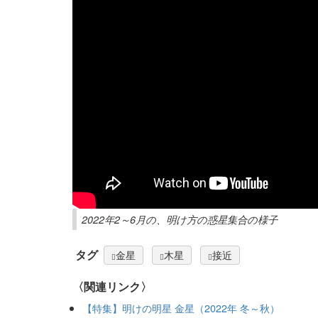
2022年2～6月の、明け方の惑星集合の様子
タグ
金星
木星
接近
〈関連リンク〉
【特集】明けの明星 金星（2022年 冬～秋）