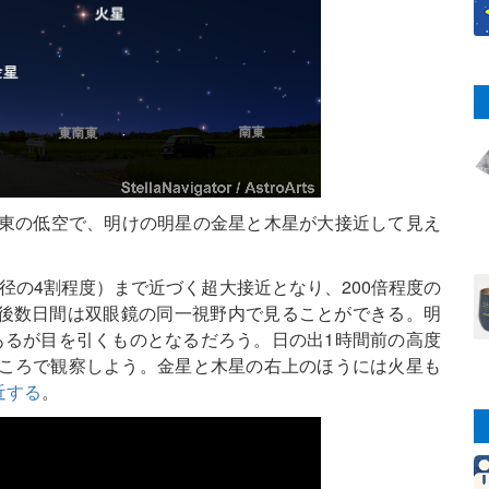
南東の低空で、明けの明星の金星と木星が大接近して見え
直径の4割程度）まで近づく超大接近となり、200倍程度の
後数日間は双眼鏡の同一視野内で見ることができる。明
あるが目を引くものとなるだろう。日の出1時間前の高度
ところで観察しよう。金星と木星の右上のほうには火星も
近する
。