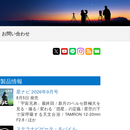
お問い合わせ
製品情報
星ナビ 2026年9月号
8月5日 発売
「宇宙兄弟」最終回 / 新月のペルセ群極大を
見る・撮る / 変わる「惑星」の定義 / 星空の下
で深呼吸する天文台浴 / TAMRON 12-20mm
F2.8 / ほか
ステラナビゲータ・モバイル