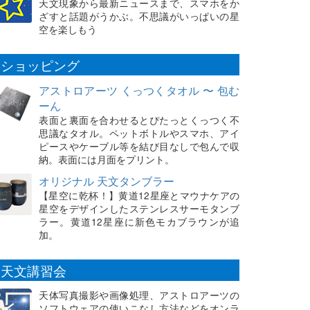
天文現象から最新ニュースまで、スマホをか
ざすと話題がうかぶ。不思議がいっぱいの星
空を楽しもう
ショッピング
アストロアーツ くっつくタオル 〜 包む
ーん
表面と裏面を合わせるとぴたっとくっつく不
思議なタオル。ペットボトルやスマホ、アイ
ピースやケーブル等を結び目なしで包んで収
納。表面には月面をプリント。
オリジナル 天文タンブラー
【星空に乾杯！】黄道12星座とマウナケアの
星空をデザインしたステンレスサーモタンブ
ラー。黄道12星座に新色モカブラウンが追
加。
天文講習会
天体写真撮影や画像処理、アストロアーツの
ソフトウェアの使いこなし方法などをオンラ