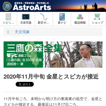
トピックス
天体写真
星空ガイド
星ナビ
製品情報
ショップ
ト
天文現象
ッ
プ
2020年11月中旬 金星とスピカが接近
11月中旬ごろ、未明から明け方の東南東の低空で、金星と
スピカが接近する。最接近は11月17日ごろ。