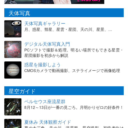
天体写真
天体写真ギャラリー
月、惑星、彗星、星雲・星団、天の川、星景、…
デジタル天体写真入門
PCソフトで撮影＆処理。明るい場所でもできる星雲・
星団撮影を初歩から解説
惑星を撮影しよう
CMOSカメラで動画撮影、ステライメージで画像処理
星空ガイド
ペルセウス座流星群
8月12～13日が一番の見ごろ。月明かりゼロの好条件！
夏休み 天体観察ガイド
夏の大三角、天の川、流星群、星空撮影。初級者向け