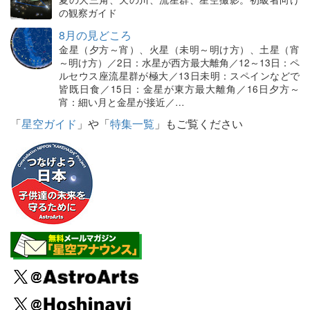
の観察ガイド
8月の見どころ
金星（夕方～宵）、火星（未明～明け方）、土星（宵
～明け方）／2日：水星が西方最大離角／12～13日：ペ
ルセウス座流星群が極大／13日未明：スペインなどで
皆既日食／15日：金星が東方最大離角／16日夕方～
宵：細い月と金星が接近／…
「
星空ガイド
」や「
特集一覧
」もご覧ください