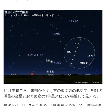
11月中旬ごろ、未明から明け方の東南東の低空で、明けの
明星の金星とおとめ座の1等星スピカが接近して見える。
最接近は11月17日ごろで、4度未満まで近づく。前後の期