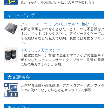
題がうかぶ。不思議がいっぱいの星空を楽しもう
ショッピング
アストロアーツ くっつくタオル 〜 包むーん
表面と裏面を合わせるとぴたっとくっつく不思議なタ
オル。ペットボトルやスマホ、アイピースやケーブル
等を結び目なしで包んで収納。表面には月面をプリン
ト。
オリジナル 天文タンブラー
【星空に乾杯！】黄道12星座とマウナケアの星空をデ
ザインしたステンレスサーモタンブラー。黄道12星座
に新色モカブラウンが追加。
天文講習会
天体写真撮影や画像処理、アストロアーツのソフトウ
ェアの使いこなし方法などをオンラインで解説
天文ツアー