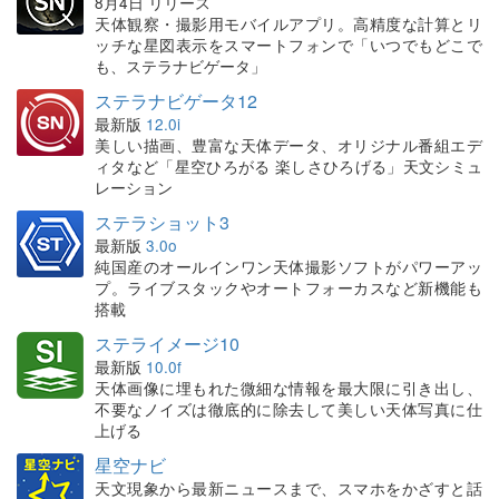
8月4日 リリース
天体観察・撮影用モバイルアプリ。高精度な計算とリ
ッチな星図表示をスマートフォンで「いつでもどこで
も、ステラナビゲータ」
ステラナビゲータ12
最新版
12.0i
美しい描画、豊富な天体データ、オリジナル番組エデ
ィタなど「星空ひろがる 楽しさひろげる」天文シミュ
レーション
ステラショット3
最新版
3.0o
純国産のオールインワン天体撮影ソフトがパワーアッ
プ。ライブスタックやオートフォーカスなど新機能も
搭載
ステライメージ10
最新版
10.0f
天体画像に埋もれた微細な情報を最大限に引き出し、
不要なノイズは徹底的に除去して美しい天体写真に仕
上げる
星空ナビ
天文現象から最新ニュースまで、スマホをかざすと話