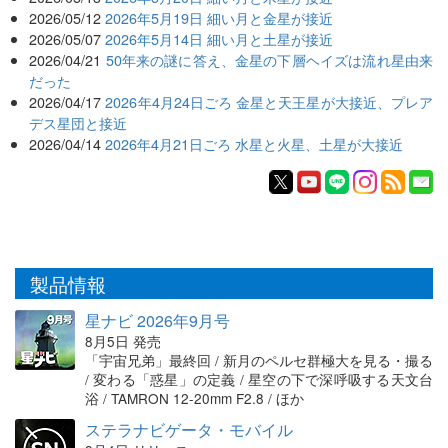
2026/05/12
2026年5月19日 細い月と金星が接近
2026/05/07
2026年5月14日 細い月と土星が接近
2026/04/21
50年来の謎に答え、金星の下層ヘイズは流れ星由来
だった
2026/04/17
2026年4月24日ごろ 金星と天王星が大接近、プレア
デス星団と接近
2026/04/14
2026年4月21日ごろ 水星と火星、土星が大接近
製品情報
星ナビ 2026年9月号
8月5日 発売
「宇宙兄弟」最終回 / 新月のペルセ群極大を見る・撮る
/ 変わる「惑星」の定義 / 星空の下で深呼吸する天文台
浴 / TAMRON 12-20mm F2.8 / ほか
ステラナビゲータ・モバイル