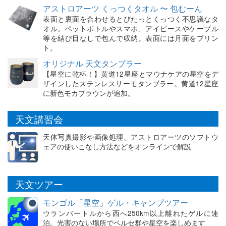
アストロアーツ くっつくタオル 〜 包むーん
表面と裏面を合わせるとぴたっとくっつく不思議なタ
オル。ペットボトルやスマホ、アイピースやケーブル
等を結び目なしで包んで収納。表面には月面をプリン
ト。
オリジナル 天文タンブラー
【星空に乾杯！】黄道12星座とマウナケアの星空をデ
ザインしたステンレスサーモタンブラー。黄道12星座
に新色モカブラウンが追加。
天文講習会
天体写真撮影や画像処理、アストロアーツのソフトウ
ェアの使いこなし方法などをオンラインで解説
天文ツアー
モンゴル「星空」ゲル・キャンプツアー
ウランバートルから西へ250km以上離れたゲルに連
泊。光害のない場所でペルセ群や星空を楽しめます