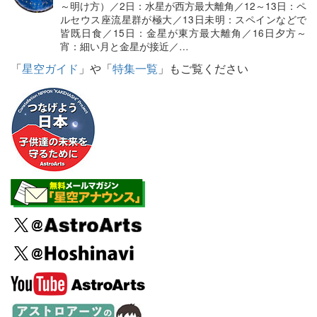
～明け方）／2日：水星が西方最大離角／12～13日：ペ
ルセウス座流星群が極大／13日未明：スペインなどで
皆既日食／15日：金星が東方最大離角／16日夕方～
宵：細い月と金星が接近／…
「
星空ガイド
」や「
特集一覧
」もご覧ください