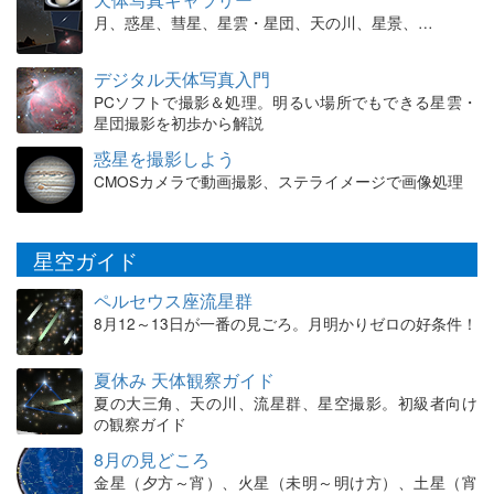
月、惑星、彗星、星雲・星団、天の川、星景、…
デジタル天体写真入門
PCソフトで撮影＆処理。明るい場所でもできる星雲・
星団撮影を初歩から解説
惑星を撮影しよう
CMOSカメラで動画撮影、ステライメージで画像処理
星空ガイド
ペルセウス座流星群
8月12～13日が一番の見ごろ。月明かりゼロの好条件！
夏休み 天体観察ガイド
夏の大三角、天の川、流星群、星空撮影。初級者向け
の観察ガイド
8月の見どころ
金星（夕方～宵）、火星（未明～明け方）、土星（宵