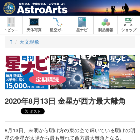
トピックス
天体写真
星空ガイド
星ナビ
製品情報
ショップ
ト
天文現象
ッ
プ
2020年8月13日 金星が西方最大離角
8月13日、未明から明け方の東の空で輝いている明けの明
星の金星が太陽から最も離れて西方最大離角となる。