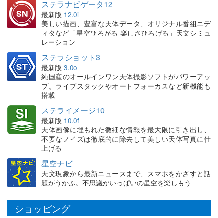
ステラナビゲータ12
最新版
12.0i
美しい描画、豊富な天体データ、オリジナル番組エデ
ィタなど「星空ひろがる 楽しさひろげる」天文シミュ
レーション
ステラショット3
最新版
3.0o
純国産のオールインワン天体撮影ソフトがパワーアッ
プ。ライブスタックやオートフォーカスなど新機能も
搭載
ステライメージ10
最新版
10.0f
天体画像に埋もれた微細な情報を最大限に引き出し、
不要なノイズは徹底的に除去して美しい天体写真に仕
上げる
星空ナビ
天文現象から最新ニュースまで、スマホをかざすと話
題がうかぶ。不思議がいっぱいの星空を楽しもう
ショッピング