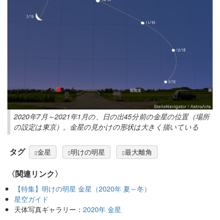
2020年7月～2021年1月の、日の出45分前の金星の位置（場所
の設定は東京）。金星の見かけの形状は大きく描いている
タグ
金星
明けの明星
最大離角
〈関連リンク〉
【特集】明けの明星 金星（2020年 夏～冬）
星空ガイド
天体写真ギャラリー：
2020年 金星