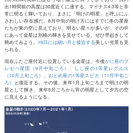
出1時間前の高度は30度近くに達する。マイナス4.3等と非
常に明るく輝いており、まさに「明けの明星」と呼ぶにふ
さわしい存在感だ。8月中旬の明け方にはすでに冬の星座
たちが東の空に見えており、明るい星々が多いが、その中
にあって金星は別格の輝きを見せている。ぜひ早起きして
眺めてみよう。
16日には細い月と接近する
美しい光景も見
られる。
現在ふたご座付近に位置している金星は、今後
かに座のプ
レセペ星団（9月中旬ごろ）
、
しし座の1等星レグルス
（10月上旬ごろ）
、
おとめ座の1等星スピカ（11月中旬ご
ろ）
と接近する。その後、来年1月上旬ごろまで明けの明
星として輝き、来年5月ごろから宵の明星として夕方の空
に見えるようになる。