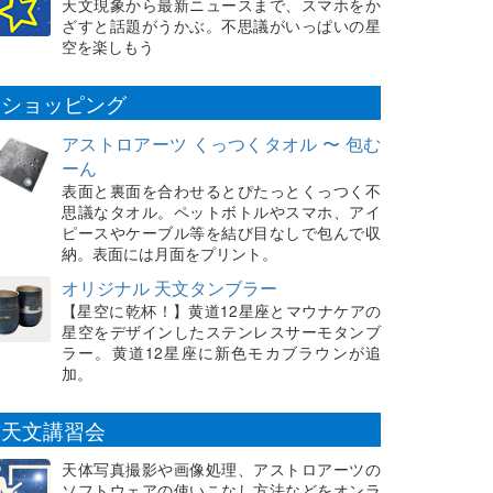
天文現象から最新ニュースまで、スマホをか
ざすと話題がうかぶ。不思議がいっぱいの星
空を楽しもう
ショッピング
アストロアーツ くっつくタオル 〜 包む
ーん
表面と裏面を合わせるとぴたっとくっつく不
思議なタオル。ペットボトルやスマホ、アイ
ピースやケーブル等を結び目なしで包んで収
納。表面には月面をプリント。
オリジナル 天文タンブラー
【星空に乾杯！】黄道12星座とマウナケアの
星空をデザインしたステンレスサーモタンブ
ラー。黄道12星座に新色モカブラウンが追
加。
天文講習会
天体写真撮影や画像処理、アストロアーツの
ソフトウェアの使いこなし方法などをオンラ