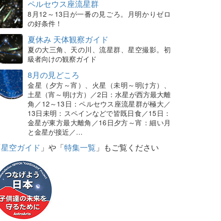
ペルセウス座流星群
8月12～13日が一番の見ごろ。月明かりゼロ
の好条件！
夏休み 天体観察ガイド
夏の大三角、天の川、流星群、星空撮影。初
級者向けの観察ガイド
8月の見どころ
金星（夕方～宵）、火星（未明～明け方）、
土星（宵～明け方）／2日：水星が西方最大離
角／12～13日：ペルセウス座流星群が極大／
13日未明：スペインなどで皆既日食／15日：
金星が東方最大離角／16日夕方～宵：細い月
と金星が接近／…
「
星空ガイド
」や「
特集一覧
」もご覧ください