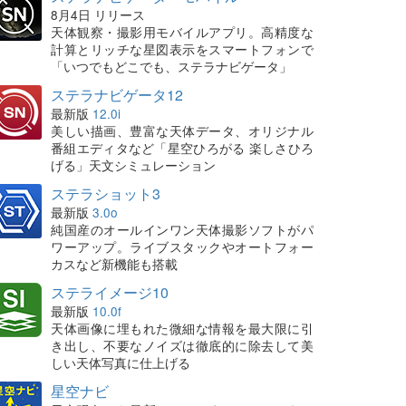
8月4日 リリース
天体観察・撮影用モバイルアプリ。高精度な
計算とリッチな星図表示をスマートフォンで
「いつでもどこでも、ステラナビゲータ」
ステラナビゲータ12
最新版
12.0i
美しい描画、豊富な天体データ、オリジナル
番組エディタなど「星空ひろがる 楽しさひろ
げる」天文シミュレーション
ステラショット3
最新版
3.0o
純国産のオールインワン天体撮影ソフトがパ
ワーアップ。ライブスタックやオートフォー
カスなど新機能も搭載
ステライメージ10
最新版
10.0f
天体画像に埋もれた微細な情報を最大限に引
き出し、不要なノイズは徹底的に除去して美
しい天体写真に仕上げる
星空ナビ