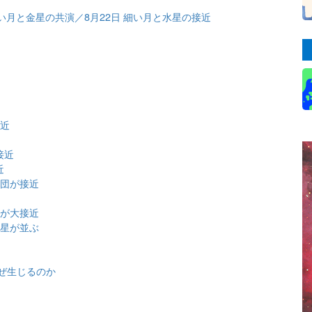
 細い月と金星の共演／8月22日 細い月と水星の接近
近
接近
接近
近
星団が接近
団が大接近
金星が並ぶ
ぜ生じるのか