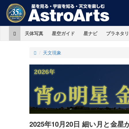
Home
天体写真
星空ガイド
星ナビ
プラネタリ
ト
天文現象
ッ
プ
2025年10月20日 細い月と金星