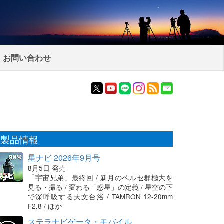
お問い合わせ
製品情報
星ナビ 2026年9月号
8月5日 発売
「宇宙兄弟」最終回 / 新月のペルセ群極大を
見る・撮る / 変わる「惑星」の定義 / 星空の下
で深呼吸する天文台浴 / TAMRON 12-20mm
F2.8 / ほか
ステラナビゲータ・モバイル