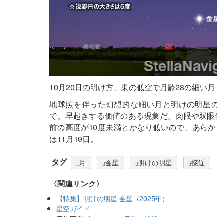
10月20日の明け方、東の低空で月齢28の細い
地球照を伴った幻想的な細い月と明けの明星
で、早起きする価値のある現象だ。肉眼や双眼
前の高度が10度未満とかなり低いので、あら
は11月19日。
タグ
月
金星
明けの明星
接近
〈関連リンク〉
【特集】明けの明星 金星（2025年）
星空ガイド