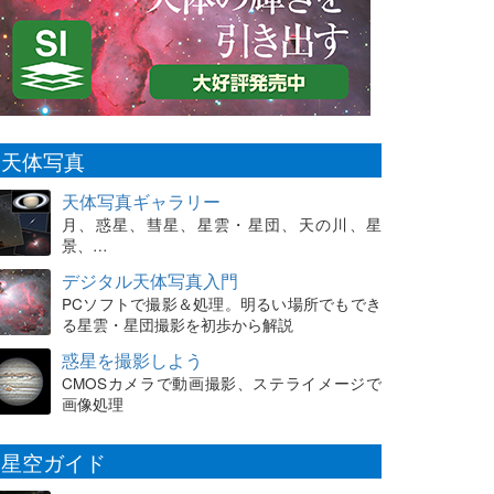
天体写真
天体写真ギャラリー
月、惑星、彗星、星雲・星団、天の川、星
景、…
デジタル天体写真入門
PCソフトで撮影＆処理。明るい場所でもでき
る星雲・星団撮影を初歩から解説
惑星を撮影しよう
CMOSカメラで動画撮影、ステライメージで
画像処理
星空ガイド