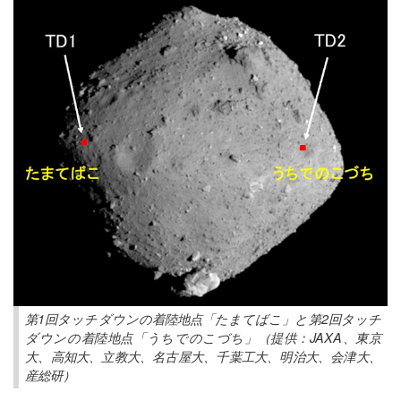
第1回タッチダウンの着陸地点「たまてばこ」と第2回タッチ
ダウンの着陸地点「うちでのこづち」（提供：JAXA、東京
大、高知大、立教大、名古屋大、千葉工大、明治大、会津大、
産総研）