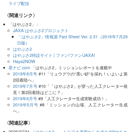
ライブ配信
〈関連リンク〉
「はやぶさ2」：
JAXA はやぶさ2プロジェクト
「はやぶさ2」情報源 Fact Sheet Ver. 2.31（2018年7月29
日版）
はやぶさ2
はやぶさ2特設サイト | ファン!ファン!JAXA!
Haya2NOW
星ナビ.com
「はやぶさ2」ミッションレポートを連載中
2019年8月号
#11「リュウグウの“黒い砂”を採れ！いよいよ第
2回着陸へ」
2019年7月号
#10「「はやぶさ2」が穿った人工クレーター発
見！第2回着陸はどこに？」
2019年6月号
#9「人工クレーター生成実験成功！」
2019年5月号
#8「ミッションの山場、人工クレーター生成
へ」
関連記事
2026/07/31
「はやぶさ2」、トリフネ表面からわずか400mをか