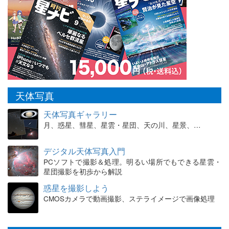
天体写真
天体写真ギャラリー
月、惑星、彗星、星雲・星団、天の川、星景、…
デジタル天体写真入門
PCソフトで撮影＆処理。明るい場所でもできる星雲・
星団撮影を初歩から解説
惑星を撮影しよう
CMOSカメラで動画撮影、ステライメージで画像処理