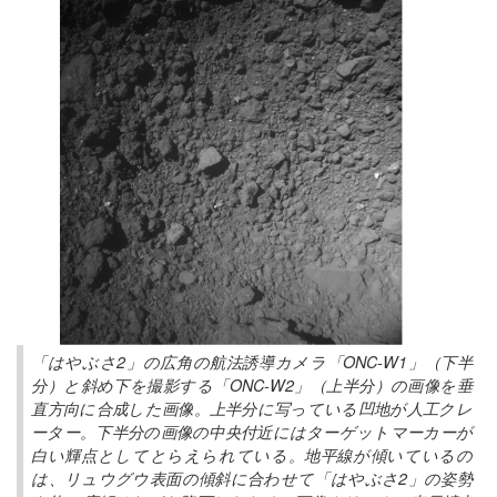
「はやぶさ2」の広角の航法誘導カメラ「ONC-W1」（下半
分）と斜め下を撮影する「ONC-W2」（上半分）の画像を垂
直方向に合成した画像。上半分に写っている凹地が人工クレ
ーター。下半分の画像の中央付近にはターゲットマーカーが
白い輝点としてとらえられている。地平線が傾いているの
は、リュウグウ表面の傾斜に合わせて「はやぶさ2」の姿勢