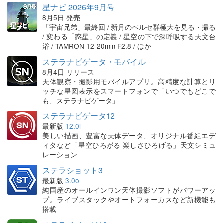
星ナビ 2026年9月号
8月5日 発売
「宇宙兄弟」最終回 / 新月のペルセ群極大を見る・撮る
/ 変わる「惑星」の定義 / 星空の下で深呼吸する天文台
浴 / TAMRON 12-20mm F2.8 / ほか
ステラナビゲータ・モバイル
8月4日 リリース
天体観察・撮影用モバイルアプリ。高精度な計算とリ
ッチな星図表示をスマートフォンで「いつでもどこで
も、ステラナビゲータ」
ステラナビゲータ12
最新版
12.0i
美しい描画、豊富な天体データ、オリジナル番組エデ
ィタなど「星空ひろがる 楽しさひろげる」天文シミュ
レーション
ステラショット3
最新版
3.0o
純国産のオールインワン天体撮影ソフトがパワーアッ
プ。ライブスタックやオートフォーカスなど新機能も
搭載