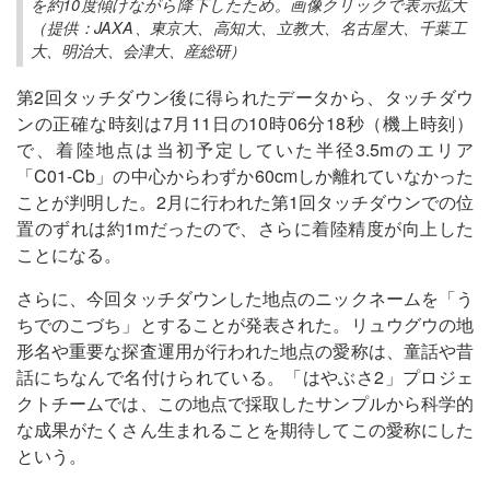
を約10度傾けながら降下したため。画像クリックで表示拡大
（提供：JAXA、東京大、高知大、立教大、名古屋大、千葉工
大、明治大、会津大、産総研）
第2回タッチダウン後に得られたデータから、タッチダウ
ンの正確な時刻は7月11日の10時06分18秒（機上時刻）
で、着陸地点は当初予定していた半径3.5mのエリア
「C01-Cb」の中心からわずか60cmしか離れていなかった
ことが判明した。2月に行われた第1回タッチダウンでの位
置のずれは約1mだったので、さらに着陸精度が向上した
ことになる。
さらに、今回タッチダウンした地点のニックネームを「う
ちでのこづち」とすることが発表された。リュウグウの地
形名や重要な探査運用が行われた地点の愛称は、童話や昔
話にちなんで名付けられている。「はやぶさ2」プロジェ
クトチームでは、この地点で採取したサンプルから科学的
な成果がたくさん生まれることを期待してこの愛称にした
という。