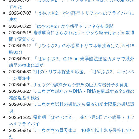
すめた
2026/07/07
「はやぶさ2」が小惑星トリフネへのフライバイに
成功
2026/06/25
「はやぶさ2」が小惑星トリフネを初撮影
2026/06/18
地球環境にさらされたリュウグウ粒子はわずか数週
間で変質する
2026/06/17
「はやぶさ2」の小惑星トリフネ最接近は7月5日18
時30分
2026/06/01
「はやぶさ2」の15mm光学航法望遠カメラで系外
惑星の検出に成功
2026/04/30
7月のトリフネ探査を応援、「はやぶさ2」キャンペ
ーン実施中
2026/04/21
リュウグウ試料から予想外の巨大有機分子を発見
2026/03/27
リュウグウ試料からDNA・RNAを構成する全5種の
核酸塩基を検出
2026/03/09
リュウグウ試料の磁気から探る初期太陽系の磁場環
境
2025/12/25
探査機「はやぶさ2」、来年7月5日に小惑星トリフ
ネをフライバイ
2025/09/19
リュウグウの母天体は、10億年以上氷を保持してい
た