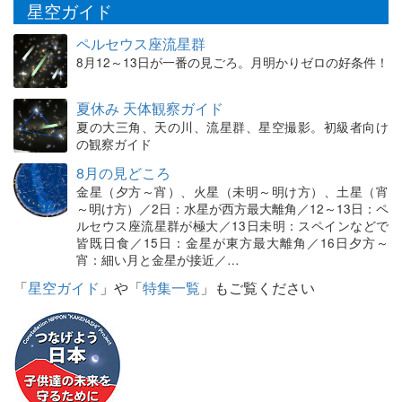
星空ガイド
ペルセウス座流星群
8月12～13日が一番の見ごろ。月明かりゼロの好条件！
夏休み 天体観察ガイド
夏の大三角、天の川、流星群、星空撮影。初級者向け
の観察ガイド
8月の見どころ
金星（夕方～宵）、火星（未明～明け方）、土星（宵
～明け方）／2日：水星が西方最大離角／12～13日：ペ
ルセウス座流星群が極大／13日未明：スペインなどで
皆既日食／15日：金星が東方最大離角／16日夕方～
宵：細い月と金星が接近／…
「
星空ガイド
」や「
特集一覧
」もご覧ください