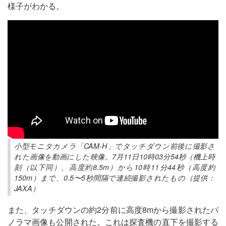
様子がわかる。
小型モニタカメラ「CAM-H」でタッチダウン前後に撮影さ
れた画像を動画にした映像。7月11日10時03分54秒（機上時
刻（以下同）、高度約8.5m）から10時11分44秒（高度約
150m）まで、0.5〜5秒間隔で連続撮影されたもの（提供：
JAXA）
また、タッチダウンの約2分前に高度8mから撮影されたパ
ノラマ画像も公開された。これは探査機の直下を撮影する