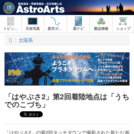
トピックス
天体写真
星空ガイド
星ナビ
製品情報
ショップ
ト
太陽系
ッ
プ
「はやぶさ2」第2回着陸地点は「うち
でのこづち」
「はやぶさ2」の第2回タッチダウンで撮影された新たな画