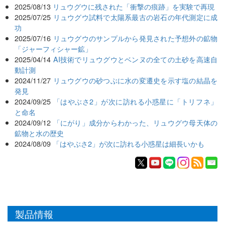
2025/08/13
リュウグウに残された「衝撃の痕跡」を実験で再現
2025/07/25
リュウグウ試料で太陽系最古の岩石の年代測定に成
功
2025/07/16
リュウグウのサンプルから発見された予想外の鉱物
「ジャーフィシャー鉱」
2025/04/14
AI技術でリュウグウとベンヌの全ての土砂を高速自
動計測
2024/11/27
リュウグウの砂つぶに水の変遷史を示す塩の結晶を
発見
2024/09/25
「はやぶさ2」が次に訪れる小惑星に「トリフネ」
と命名
2024/09/12
「にがり」成分からわかった、リュウグウ母天体の
鉱物と水の歴史
2024/08/09
「はやぶさ2」が次に訪れる小惑星は細長いかも
製品情報