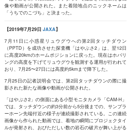
像や動画が公開された。また着陸地点のニックネームは
「うちでのこづち」と決まった。
【2019年7月29日
JAXA
】
7月11日に小惑星リュウグウへの第2回タッチダウン
（PPTD）を成功させた探査機「はやぶさ2」は、翌12日
に高度20kmのホームポジションに戻った。現在はホバリ
ングの高度を下げてリュウグウを観測する運用が行われて
おり、7月25〜27日には高度約5kmまで降下した。
7月25日の記者説明会では、第2回タッチダウンの際に撮
影された新たな画像や動画が公開された。
「はやぶさ2」の側面にある小型モニタカメラ「CAM-H」
では、タッチダウンの約3分前から5分後までの、サンプラ
ーホーン先端付近の様子が連続撮影されている。この連続
画像から作られた動画では、着地の瞬間にプロジェクタイ
ルが発射され、おびただしい数の岩石の破片が舞い上がる