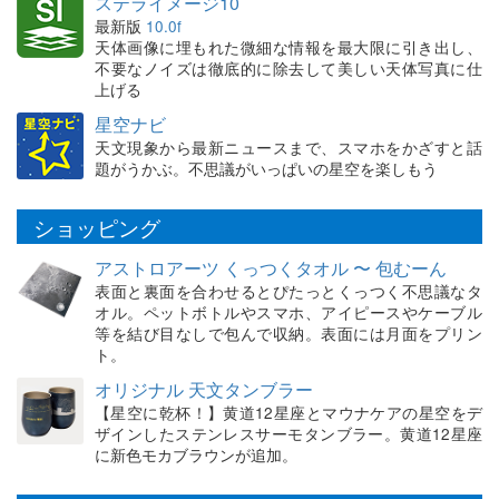
ステライメージ10
最新版
10.0f
天体画像に埋もれた微細な情報を最大限に引き出し、
不要なノイズは徹底的に除去して美しい天体写真に仕
上げる
星空ナビ
天文現象から最新ニュースまで、スマホをかざすと話
題がうかぶ。不思議がいっぱいの星空を楽しもう
ショッピング
アストロアーツ くっつくタオル 〜 包むーん
表面と裏面を合わせるとぴたっとくっつく不思議なタ
オル。ペットボトルやスマホ、アイピースやケーブル
等を結び目なしで包んで収納。表面には月面をプリン
ト。
オリジナル 天文タンブラー
【星空に乾杯！】黄道12星座とマウナケアの星空をデ
ザインしたステンレスサーモタンブラー。黄道12星座
に新色モカブラウンが追加。