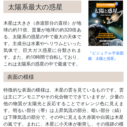
太陽系最大の惑星
木星は大きさ（赤道部分の直径）が地
球の約11倍、質量が地球の約320倍あ
る、太陽系の惑星の中で最大の天体で
す。主成分は水素やヘリウムといった
気体で、巨大ガス惑星に分類されま
『ビジュアル宇宙図
す。また、約10時間で自転しており、
鑑 太陽と惑星』
これは太陽系の惑星の中で最速です。
表面の模様
特徴的な表面の模様は、木星の雲を見ているものです。雲
は主にアンモニアやその化合物でできていますが、少量の
他の物質が太陽光と反応することでオレンジ色に見えま
す。明るい部分（帯）は上昇気流の部分、暗い部分（縞）
は下降気流の部分で、その中に見える大赤斑や白斑は木星
の嵐です。まれに、木星に小天体が衝突し、その痕跡の模