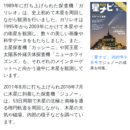
1989年に打ち上げられた探査機「ガ
リレオ」は、史上初めて木星を周回し
ながら観測を行いました。ガリレオは
1995年から2003年にかけて木星やそ
の衛星を観測し、数々の美しい画像や
科学データをもたらしました。また、
土星探査機「カッシーニ」や冥王星・
太陽系外縁天体探査機「ニューホライ
「星ナビ」2020年9
ズンズ」も、それぞれのメインターゲ
月号
でジュノーの成
ットへと向かう途中に木星を観測して
果を特集。
います。
2011年8月に打ち上げられ2016年7月
に木星に到着した探査機「ジュノー」
は、53日周期で木星の北極と南極を通
る楕円軌道を周回しながら、木星の大
気や磁場、内部の様子などを調べてい
ます。