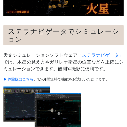
～12月下旬
（
›› 解説
）
最接近12月21日ごろ（
間隔の変化の
グラフ
）
離角約0.1°
ステラナビゲータでシミュレーシ
ョン
天文シミュレーションソフトウェア
「ステラナビゲータ」
では、木星の見え方やガリレオ衛星の位置などを正確にシ
ミュレーションできます。観測や撮影に便利です。
▶ 体験版はこちら
。1か月間無料で機能をお試しいただけます。