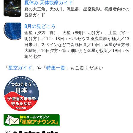
夏休み 天体観察ガイド
夏の大三角、天の川、流星群、星空撮影。初級者向けの
観察ガイド
8月の見どころ
金星（夕方～宵）、火星（未明～明け方）、土星（宵～
明け方）／12～13日：ペルセウス座流星群が極大／13
日未明：スペインなどで皆既日食／15日：金星が東方最
大離角／16日夕方～宵：細い月と金星が接近／19日：伝
統的七夕
「
星空ガイド
」や「
特集一覧
」もご覧ください