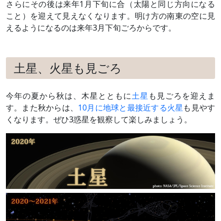
さらにその後は来年1月下旬に合（太陽と同じ方向になる
9月13日
留（りゅう）
この日を境に、天球上を西→東に動
こと）を迎えて見えなくなります。明け方の南東の空に見
く（順行する）ようになる
えるようになるのは来年3月下旬ごろからです。
9月25日
月（月齢8）と
夕方～深夜
接近
（
›› 解説
）
10月15日
東矩（とう
太陽から90度東に離れる（日の入り
土星、火星も見ごろ
く）
のころ南に見える）
黄道座標系では11日
10月22日
月（月齢6）と
夕方～宵
今年の夏から秋は、木星とともに
土星
も見ごろを迎えま
接近、
す。また秋からは、
10月に地球と最接近する火星
も見やす
土星と並ぶ
くなります。ぜひ3惑星を観察して楽しみましょう。
（
›› 解説
）
11月19日
細い月（月齢
夕方～宵
4）、
土星と接近
（
›› 解説
）
12月17日
細い月（月齢
夕方～宵
3）と接近、
土星と大接近
（
›› 解説
）
11月上旬
土星と大接近
夕方～宵