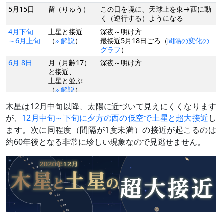
5月15日
留（りゅう）
この日を境に、天球上を東→西に動
く（逆行する）ようになる
4月下旬
土星と接近
深夜～明け方
～6月上旬
（
›› 解説
）
最接近5月18日ごろ（
間隔の変化の
グラフ
）
6月 8日
月（月齢17）
深夜～明け方
と接近、
土星と並ぶ
（
›› 解説
）
7月 5日
月（月齢14）
宵～明け方
木星は12月中旬以降、太陽に近づいて見えにくくなります
と接近、
が、
12月中旬～下旬に夕方の西の低空で土星と超大接近
し
土星と並ぶ
ます。次に同程度（間隔が1度未満）の接近が起こるのは
（
›› 解説
）
約60年後となる非常に珍しい現象なので見逃せません。
7月14日
衝（しょう）
太陽の反対に来る（深夜に南に見え
（
›› 解説
）
る）
8月 1日
月（月齢12）
宵～未明
と並ぶ
8月 2日
月（月齢13）
夕方
と並ぶ
8月29日
月（月齢10）
未明／夕方～深夜
と並ぶ