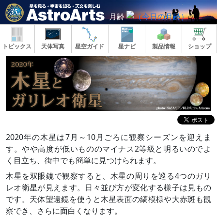
月齢
トピックス
天体写真
星空ガイド
星ナビ
製品情報
ショップ
2020年の木星は7月～10月ごろに観察シーズンを迎えま
す。やや高度が低いもののマイナス2等級と明るいのでよ
く目立ち、街中でも簡単に見つけられます。
木星を双眼鏡で観察すると、木星の周りを巡る4つのガリ
レオ衛星が見えます。日々並び方が変化する様子は見もの
です。天体望遠鏡を使うと木星表面の縞模様や大赤斑も観
察でき、さらに面白くなります。