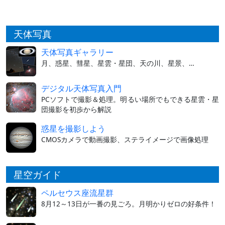
天体写真
天体写真ギャラリー
月、惑星、彗星、星雲・星団、天の川、星景、…
デジタル天体写真入門
PCソフトで撮影＆処理。明るい場所でもできる星雲・星
団撮影を初歩から解説
惑星を撮影しよう
CMOSカメラで動画撮影、ステライメージで画像処理
星空ガイド
ペルセウス座流星群
8月12～13日が一番の見ごろ。月明かりゼロの好条件！