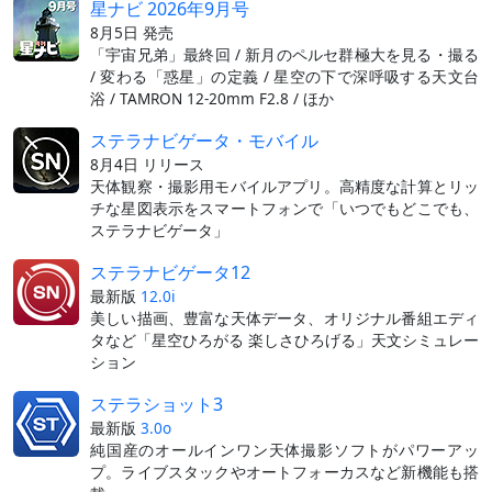
星ナビ 2026年9月号
8月5日 発売
「宇宙兄弟」最終回 / 新月のペルセ群極大を見る・撮る
/ 変わる「惑星」の定義 / 星空の下で深呼吸する天文台
浴 / TAMRON 12-20mm F2.8 / ほか
ステラナビゲータ・モバイル
8月4日 リリース
天体観察・撮影用モバイルアプリ。高精度な計算とリッ
チな星図表示をスマートフォンで「いつでもどこでも、
ステラナビゲータ」
ステラナビゲータ12
最新版
12.0i
美しい描画、豊富な天体データ、オリジナル番組エディ
タなど「星空ひろがる 楽しさひろげる」天文シミュレー
ション
ステラショット3
最新版
3.0o
純国産のオールインワン天体撮影ソフトがパワーアッ
プ。ライブスタックやオートフォーカスなど新機能も搭