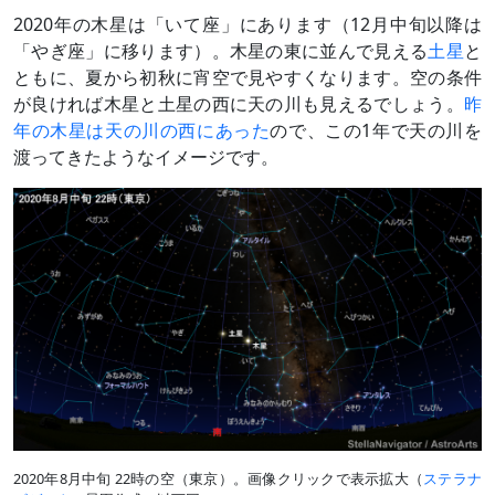
2020年の木星は「いて座」にあります（12月中旬以降は
「やぎ座」に移ります）。木星の東に並んで見える
土星
と
ともに、夏から初秋に宵空で見やすくなります。空の条件
が良ければ木星と土星の西に天の川も見えるでしょう。
昨
年の木星は天の川の西にあった
ので、この1年で天の川を
渡ってきたようなイメージです。
2020年8月中旬 22時の空（東京）。画像クリックで表示拡大（
ステラナ