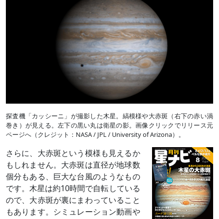
探査機「カッシーニ」が撮影した木星。縞模様や大赤斑（右下の赤い渦
巻き）が見える。左下の黒い丸は衛星の影。画像クリックでリリース元
ページへ（クレジット：NASA / JPL / University of Arizona）。
さらに、大赤斑という模様も見えるか
もしれません。大赤斑は直径が地球数
個分もある、巨大な台風のようなもの
です。木星は約10時間で自転している
ので、大赤斑が裏にまわっていること
もあります。シミュレーション動画や