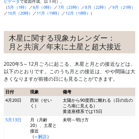
ビゲータ
で星図作成、以下同）。
（
5月（1時）
／
6月（0時）
／
7月（23時）
／
8月（22時）
／
9月（21時）
／
10月（20時）
／
11月（19時）
／
12月（18時）
）
木星に関する現象カレンダー：
月と共演／年末に土星と超大接近
2020年5～12月ごろに起こる、木星と月との接近などは、
以下のとおりです。このうち月との接近は、やや間隔は大
きくなりますが前後の日にも見ることができます。
日付
現象
備考
4月20日
西矩（せい
太陽から90度西に離れる（日の出の
く）
ころ南に見える）
黄道座標系では15日
5月13日
月（月齢
未明～明け方
20）、土星と
接近
（
›› 解説
）