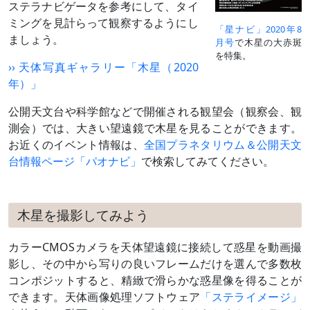
ステラナビゲータを参考にして、タイ
ミングを見計らって観察するようにし
「星ナビ」2020年8
ましょう。
月号
で木星の大赤斑
を特集。
›› 天体写真ギャラリー「木星（2020
年）」
公開天文台や科学館などで開催される観望会（観察会、観
測会）では、大きい望遠鏡で木星を見ることができます。
お近くのイベント情報は、
全国プラネタリウム＆公開天文
台情報ページ「パオナビ」
で検索してみてください。
木星を撮影してみよう
カラーCMOSカメラを天体望遠鏡に接続して惑星を動画撮
影し、その中から写りの良いフレームだけを選んで多数枚
コンポジットすると、精緻で滑らかな惑星像を得ることが
できます。天体画像処理ソフトウェア
「ステライメージ」