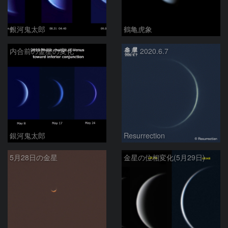
銀河鬼太郎
鶴亀虎象
内合前の金星の変化
金星 2020.6.7
銀河鬼太郎
Resurrection
5月28日の金星
金星の位相変化(5月29日)