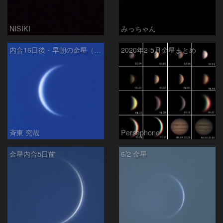
NISIKI
みっちゃん
内合16日後・早朝の金星（視直径51″）
2020年2-5月金星まとめ
斉東 究哉
Persephone
金星内合5日前
6/2 金星