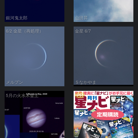
銀河鬼太郎
山田昇
6/2 金星（再処理）
金星 6/7
メルプン
Ｓなかやま
PR
5月の火水木金土