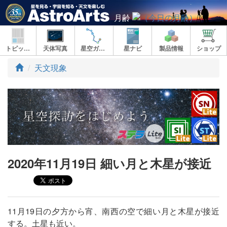
月齢
トピックス
天体写真
星空ガイド
星ナビ
製品情報
ショップ
ト
天文現象
ッ
プ
2020年11月19日 細い月と木星が接近
11月19日の夕方から宵、南西の空で細い月と木星が接近
する。土星も近い。