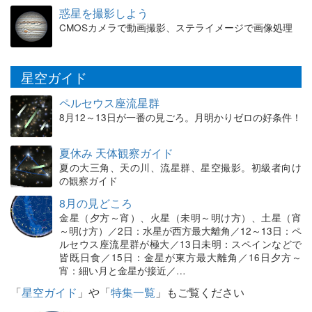
惑星を撮影しよう
CMOSカメラで動画撮影、ステライメージで画像処理
星空ガイド
ペルセウス座流星群
8月12～13日が一番の見ごろ。月明かりゼロの好条件！
夏休み 天体観察ガイド
夏の大三角、天の川、流星群、星空撮影。初級者向け
の観察ガイド
8月の見どころ
金星（夕方～宵）、火星（未明～明け方）、土星（宵
～明け方）／2日：水星が西方最大離角／12～13日：ペ
ルセウス座流星群が極大／13日未明：スペインなどで
皆既日食／15日：金星が東方最大離角／16日夕方～
宵：細い月と金星が接近／…
「
星空ガイド
」や「
特集一覧
」もご覧ください