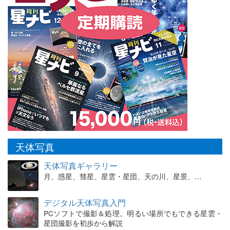
天体写真
天体写真ギャラリー
月、惑星、彗星、星雲・星団、天の川、星景、…
デジタル天体写真入門
PCソフトで撮影＆処理。明るい場所でもできる星雲・
星団撮影を初歩から解説