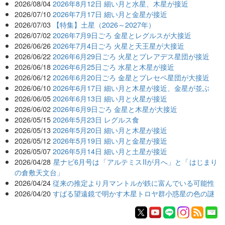
2026/08/04
2026年8月12日 細い月と水星、木星が接近
2026/07/10
2026年7月17日 細い月と金星が接近
2026/07/03
【特集】土星（2026～2027年）
2026/07/02
2026年7月9日ごろ 金星とレグルスが大接近
2026/06/26
2026年7月4日ごろ 火星と天王星が大接近
2026/06/22
2026年6月29日ごろ 火星とプレアデス星団が接近
2026/06/18
2026年6月25日ごろ 水星と木星が接近
2026/06/12
2026年6月20日ごろ 金星とプレセペ星団が大接近
2026/06/10
2026年6月17日 細い月と木星が接近、金星が並ぶ
2026/06/05
2026年6月13日 細い月と火星が接近
2026/06/02
2026年6月9日ごろ 金星と木星が大接近
2026/05/15
2026年5月23日 レグルス食
2026/05/13
2026年5月20日 細い月と木星が接近
2026/05/12
2026年5月19日 細い月と金星が接近
2026/05/07
2026年5月14日 細い月と土星が接近
2026/04/28
星ナビ6月号は「アルテミスIIが月へ」と「はじまり
の倉敷天文台」
2026/04/24
従来の推定より月マントルが鉄に富んでいる可能性
2026/04/20
すばる望遠鏡で明かす木星トロヤ群小惑星の色の謎