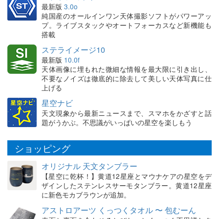
最新版
3.0o
純国産のオールインワン天体撮影ソフトがパワーアッ
プ。ライブスタックやオートフォーカスなど新機能も
搭載
ステライメージ10
最新版
10.0f
天体画像に埋もれた微細な情報を最大限に引き出し、
不要なノイズは徹底的に除去して美しい天体写真に仕
上げる
星空ナビ
天文現象から最新ニュースまで、スマホをかざすと話
題がうかぶ。不思議がいっぱいの星空を楽しもう
ショッピング
オリジナル 天文タンブラー
【星空に乾杯！】黄道12星座とマウナケアの星空をデ
ザインしたステンレスサーモタンブラー。黄道12星座
に新色モカブラウンが追加。
アストロアーツ くっつくタオル 〜 包むーん