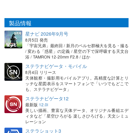
製品情報
星ナビ 2026年9月号
8月5日 発売
「宇宙兄弟」最終回 / 新月のペルセ群極大を見る・撮る
/ 変わる「惑星」の定義 / 星空の下で深呼吸する天文台
浴 / TAMRON 12-20mm F2.8 / ほか
ステラナビゲータ・モバイル
8月4日 リリース
天体観察・撮影用モバイルアプリ。高精度な計算とリ
ッチな星図表示をスマートフォンで「いつでもどこで
も、ステラナビゲータ」
ステラナビゲータ12
最新版
12.0i
美しい描画、豊富な天体データ、オリジナル番組エデ
ィタなど「星空ひろがる 楽しさひろげる」天文シミュ
レーション
ステラショット3