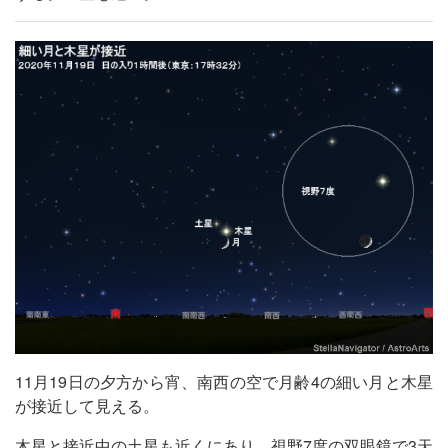
11月19日の夕方から宵、南西の空で月齢4の細い月と木星
が接近して見える。
木星と接近中の土星も近くにあり、視野7度の双眼鏡で3天