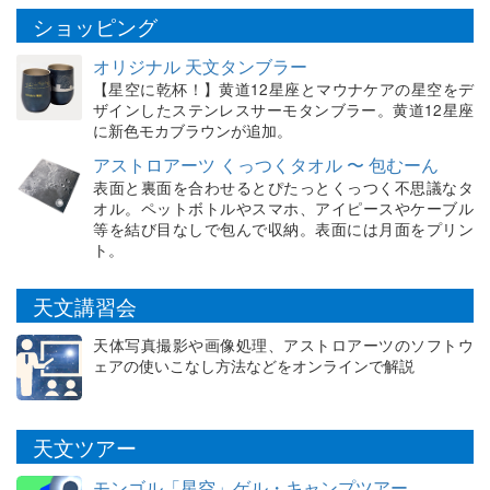
ショッピング
オリジナル 天文タンブラー
【星空に乾杯！】黄道12星座とマウナケアの星空をデ
ザインしたステンレスサーモタンブラー。黄道12星座
に新色モカブラウンが追加。
アストロアーツ くっつくタオル 〜 包むーん
表面と裏面を合わせるとぴたっとくっつく不思議なタ
オル。ペットボトルやスマホ、アイピースやケーブル
等を結び目なしで包んで収納。表面には月面をプリン
ト。
天文講習会
天体写真撮影や画像処理、アストロアーツのソフトウ
ェアの使いこなし方法などをオンラインで解説
天文ツアー
モンゴル「星空」ゲル・キャンプツアー