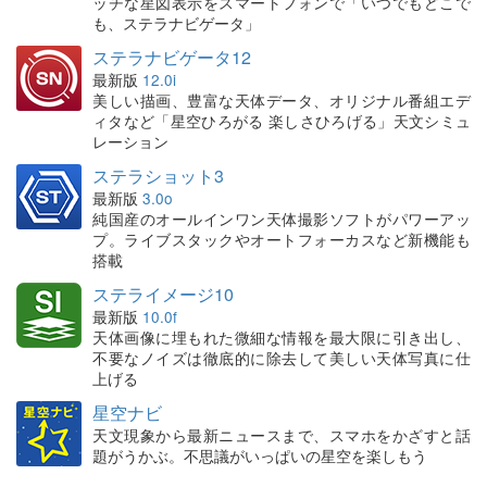
ッチな星図表示をスマートフォンで「いつでもどこで
も、ステラナビゲータ」
ステラナビゲータ12
最新版
12.0i
美しい描画、豊富な天体データ、オリジナル番組エデ
ィタなど「星空ひろがる 楽しさひろげる」天文シミュ
レーション
ステラショット3
最新版
3.0o
純国産のオールインワン天体撮影ソフトがパワーアッ
プ。ライブスタックやオートフォーカスなど新機能も
搭載
ステライメージ10
最新版
10.0f
天体画像に埋もれた微細な情報を最大限に引き出し、
不要なノイズは徹底的に除去して美しい天体写真に仕
上げる
星空ナビ
天文現象から最新ニュースまで、スマホをかざすと話
題がうかぶ。不思議がいっぱいの星空を楽しもう