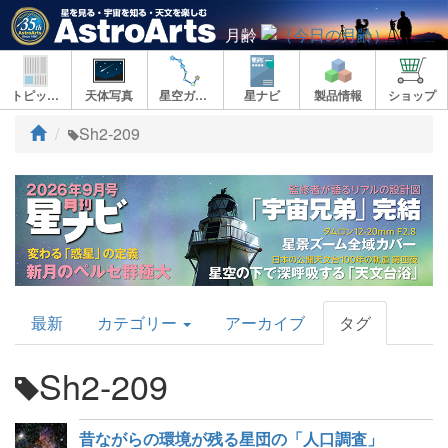
月齢
トピックス
天体写真
星空ガイド
星ナビ
製品情報
ショップ
ト
Sh2-209
ッ
プ
AstroArts
最新
カテゴリー
アーカイブ
タグ
Topics
Sh2-209
昔ながらの環境が残る星団の「人口調査」