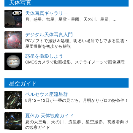
天体写真
天体写真ギャラリー
月、惑星、彗星、星雲・星団、天の川、星景、…
デジタル天体写真入門
PCソフトで撮影＆処理。明るい場所でもできる星雲・
星団撮影を初歩から解説
惑星を撮影しよう
CMOSカメラで動画撮影、ステライメージで画像処理
星空ガイド
ペルセウス座流星群
8月12～13日が一番の見ごろ。月明かりゼロの好条件！
夏休み 天体観察ガイド
夏の大三角、天の川、流星群、星空撮影。初級者向け
の観察ガイド