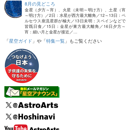
8月の見どころ
金星（夕方～宵）、火星（未明～明け方）、土星（宵
～明け方）／2日：水星が西方最大離角／12～13日：ペ
ルセウス座流星群が極大／13日未明：スペインなどで
皆既日食／15日：金星が東方最大離角／16日夕方～
宵：細い月と金星が接近／…
「
星空ガイド
」や「
特集一覧
」もご覧ください