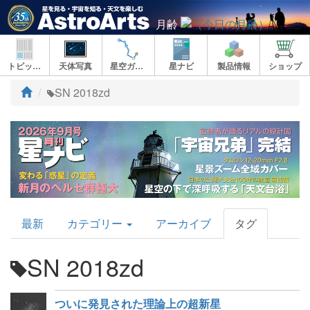
月齢
トピックス
天体写真
星空ガイド
星ナビ
製品情報
ショップ
ト
SN 2018zd
ッ
プ
AstroArts
最新
カテゴリー
アーカイブ
タグ
Topics
SN 2018zd
ついに発見された理論上の超新星