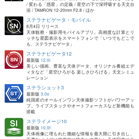
/ 変わる「惑星」の定義 / 星空の下で深呼吸する天文台
浴 / TAMRON 12-20mm F2.8 / ほか
ステラナビゲータ・モバイル
8月4日 リリース
天体観察・撮影用モバイルアプリ。高精度な計算とリ
ッチな星図表示をスマートフォンで「いつでもどこで
も、ステラナビゲータ」
ステラナビゲータ12
最新版
12.0i
美しい描画、豊富な天体データ、オリジナル番組エデ
ィタなど「星空ひろがる 楽しさひろげる」天文シミュ
レーション
ステラショット3
最新版
3.0o
純国産のオールインワン天体撮影ソフトがパワーアッ
プ。ライブスタックやオートフォーカスなど新機能も
搭載
ステライメージ10
最新版
10.0f
天体画像に埋もれた微細な情報を最大限に引き出し、