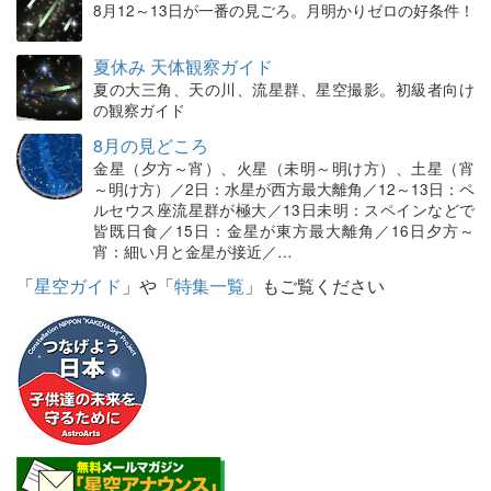
8月12～13日が一番の見ごろ。月明かりゼロの好条件！
夏休み 天体観察ガイド
夏の大三角、天の川、流星群、星空撮影。初級者向け
の観察ガイド
8月の見どころ
金星（夕方～宵）、火星（未明～明け方）、土星（宵
～明け方）／2日：水星が西方最大離角／12～13日：ペ
ルセウス座流星群が極大／13日未明：スペインなどで
皆既日食／15日：金星が東方最大離角／16日夕方～
宵：細い月と金星が接近／…
「
星空ガイド
」や「
特集一覧
」もご覧ください