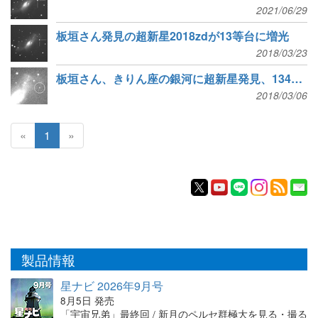
2021/06/29
板垣さん発見の超新星2018zdが13等台に増光
2018/03/23
板垣さん、きりん座の銀河に超新星発見、134個目
2018/03/06
«
1
»
製品情報
星ナビ 2026年9月号
8月5日 発売
「宇宙兄弟」最終回 / 新月のペルセ群極大を見る・撮る