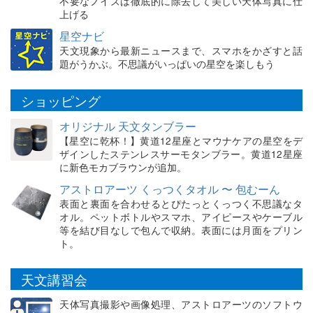
不要なノイズは徹底的に除去して美しい天体写真に仕
上げる
星空ナビ
天文現象から最新ニュースまで、スマホをかざすと話
題がうかぶ。不思議がいっぱいの星空を楽しもう
ショッピング
オリジナル 天文タンブラー
【星空に乾杯！】黄道12星座とマウナケアの星空をデ
ザインしたステンレスサーモタンブラー。黄道12星座
に新色モカブラウンが追加。
アストロアーツ くっつくタオル 〜 包むーん
表面と裏面を合わせるとぴたっとくっつく不思議なタ
オル。ペットボトルやスマホ、アイピースやケーブル
等を結び目なしで包んで収納。表面には月面をプリン
ト。
天文講習会
天体写真撮影や画像処理、アストロアーツのソフトウ