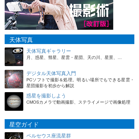
天体写真
天体写真ギャラリー
月、惑星、彗星、星雲・星団、天の川、星景、…
デジタル天体写真入門
PCソフトで撮影＆処理。明るい場所でもできる星雲・
星団撮影を初歩から解説
惑星を撮影しよう
CMOSカメラで動画撮影、ステライメージで画像処理
星空ガイド
ペルセウス座流星群