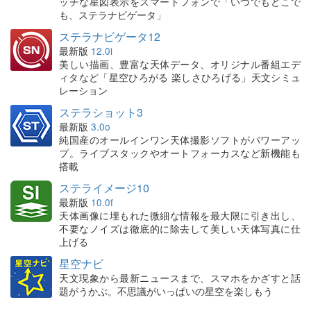
ッチな星図表示をスマートフォンで「いつでもどこで
も、ステラナビゲータ」
ステラナビゲータ12
最新版
12.0i
美しい描画、豊富な天体データ、オリジナル番組エデ
ィタなど「星空ひろがる 楽しさひろげる」天文シミュ
レーション
ステラショット3
最新版
3.0o
純国産のオールインワン天体撮影ソフトがパワーアッ
プ。ライブスタックやオートフォーカスなど新機能も
搭載
ステライメージ10
最新版
10.0f
天体画像に埋もれた微細な情報を最大限に引き出し、
不要なノイズは徹底的に除去して美しい天体写真に仕
上げる
星空ナビ
天文現象から最新ニュースまで、スマホをかざすと話
題がうかぶ。不思議がいっぱいの星空を楽しもう