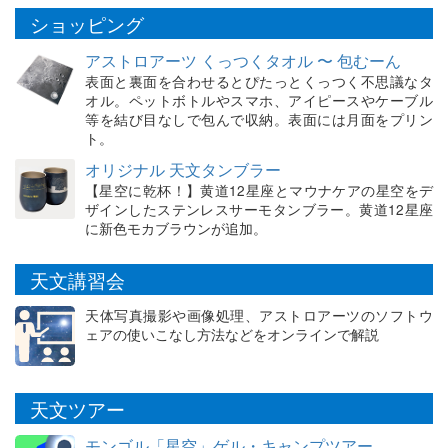
ショッピング
アストロアーツ くっつくタオル 〜 包むーん
表面と裏面を合わせるとぴたっとくっつく不思議なタ
オル。ペットボトルやスマホ、アイピースやケーブル
等を結び目なしで包んで収納。表面には月面をプリン
ト。
オリジナル 天文タンブラー
【星空に乾杯！】黄道12星座とマウナケアの星空をデ
ザインしたステンレスサーモタンブラー。黄道12星座
に新色モカブラウンが追加。
天文講習会
天体写真撮影や画像処理、アストロアーツのソフトウ
ェアの使いこなし方法などをオンラインで解説
天文ツアー
モンゴル「星空」ゲル・キャンプツアー