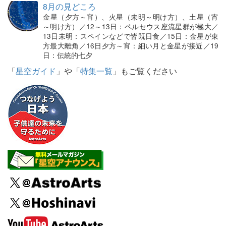
8月の見どころ
金星（夕方～宵）、火星（未明～明け方）、土星（宵
～明け方）／12～13日：ペルセウス座流星群が極大／
13日未明：スペインなどで皆既日食／15日：金星が東
方最大離角／16日夕方～宵：細い月と金星が接近／19
日：伝統的七夕
「
星空ガイド
」や「
特集一覧
」もご覧ください