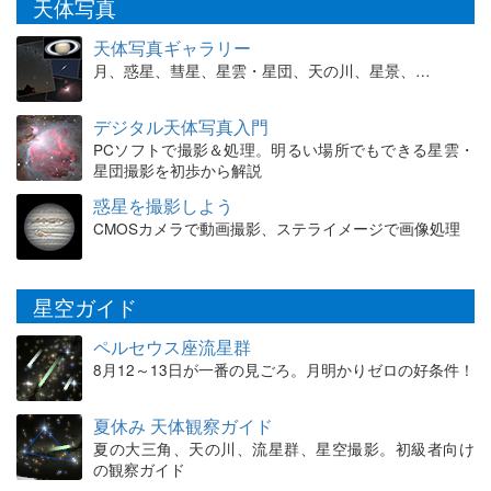
天体写真
天体写真ギャラリー
月、惑星、彗星、星雲・星団、天の川、星景、…
デジタル天体写真入門
PCソフトで撮影＆処理。明るい場所でもできる星雲・
星団撮影を初歩から解説
惑星を撮影しよう
CMOSカメラで動画撮影、ステライメージで画像処理
星空ガイド
ペルセウス座流星群
8月12～13日が一番の見ごろ。月明かりゼロの好条件！
夏休み 天体観察ガイド
夏の大三角、天の川、流星群、星空撮影。初級者向け
の観察ガイド