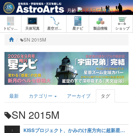
月齢
トピックス
天体写真
星空ガイド
星ナビ
製品情報
ショップ
ト
SN 2015M
ッ
プ
AstroArts
最新
カテゴリー
アーカイブ
タグ
Topics
SN 2015M
KISSプロジェクト、かみのけ座方向に超新星を発見、板垣さんも発見