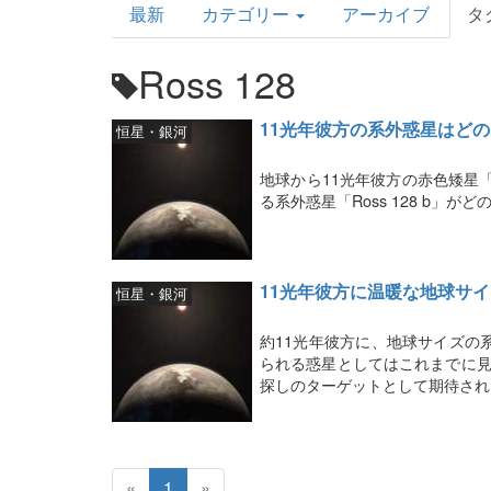
最新
カテゴリー
アーカイブ
タ
Topics
Ross 128
11光年彼方の系外惑星はど
恒星・銀河
地球から11光年彼方の赤色矮星「
る系外惑星「Ross 128 b
11光年彼方に温暖な地球サ
恒星・銀河
約11光年彼方に、地球サイズの系
られる惑星としてはこれまでに見
探しのターゲットとして期待され
«
1
»