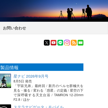
お問い合わせ
製品情報
星ナビ 2026年9月号
8月5日 発売
「宇宙兄弟」最終回 / 新月のペルセ群極大を
見る・撮る / 変わる「惑星」の定義 / 星空の下
で深呼吸する天文台浴 / TAMRON 12-20mm
F2.8 / ほか
ステラナビゲータ・モバイル