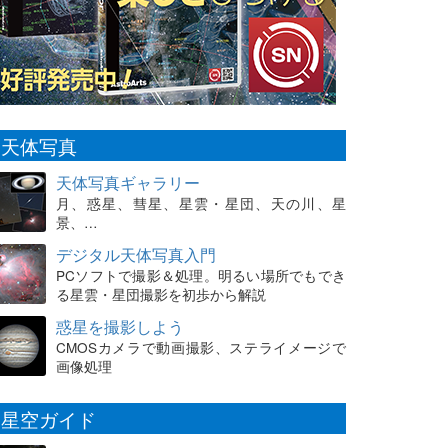
天体写真
天体写真ギャラリー
月、惑星、彗星、星雲・星団、天の川、星
景、…
デジタル天体写真入門
PCソフトで撮影＆処理。明るい場所でもでき
る星雲・星団撮影を初歩から解説
惑星を撮影しよう
CMOSカメラで動画撮影、ステライメージで
画像処理
星空ガイド