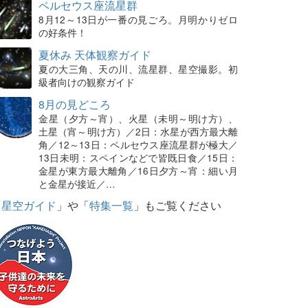
ペルセウス座流星群
8月12～13日が一番の見ごろ。月明かりゼロ
の好条件！
夏休み 天体観察ガイド
夏の大三角、天の川、流星群、星空撮影。初
級者向けの観察ガイド
8月の見どころ
金星（夕方～宵）、火星（未明～明け方）、
土星（宵～明け方）／2日：水星が西方最大離
角／12～13日：ペルセウス座流星群が極大／
13日未明：スペインなどで皆既日食／15日：
金星が東方最大離角／16日夕方～宵：細い月
と金星が接近／…
「
星空ガイド
」や「
特集一覧
」もご覧ください