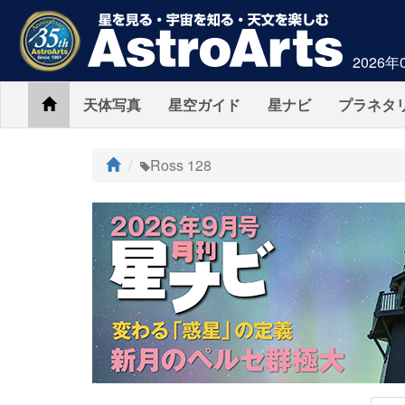
2026年
Home
天体写真
星空ガイド
星ナビ
プラネタ
ト
Ross 128
ッ
プ
AstroArts