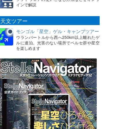
インで解説
天文ツアー
モンゴル「星空」ゲル・キャンプツアー
ウランバートルから西へ250km以上離れたゲ
ルに連泊。光害のない場所でペルセ群や星空
を楽しめます