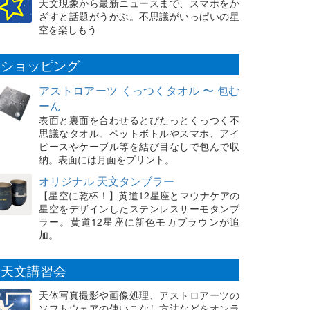
天文現象から最新ニュースまで、スマホをか
ざすと話題がうかぶ。不思議がいっぱいの星
空を楽しもう
ショッピング
アストロアーツ くっつくタオル 〜 包む
ーん
表面と裏面を合わせるとぴたっとくっつく不
思議なタオル。ペットボトルやスマホ、アイ
ピースやケーブル等を結び目なしで包んで収
納。表面には月面をプリント。
オリジナル 天文タンブラー
【星空に乾杯！】黄道12星座とマウナケアの
星空をデザインしたステンレスサーモタンブ
ラー。黄道12星座に新色モカブラウンが追
加。
天文講習会
天体写真撮影や画像処理、アストロアーツの
ソフトウェアの使いこなし方法などをオンラ