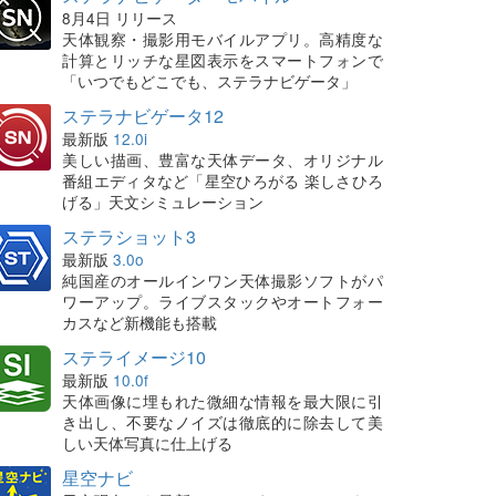
8月4日 リリース
天体観察・撮影用モバイルアプリ。高精度な
計算とリッチな星図表示をスマートフォンで
「いつでもどこでも、ステラナビゲータ」
ステラナビゲータ12
最新版
12.0i
美しい描画、豊富な天体データ、オリジナル
番組エディタなど「星空ひろがる 楽しさひろ
げる」天文シミュレーション
ステラショット3
最新版
3.0o
純国産のオールインワン天体撮影ソフトがパ
ワーアップ。ライブスタックやオートフォー
カスなど新機能も搭載
ステライメージ10
最新版
10.0f
天体画像に埋もれた微細な情報を最大限に引
き出し、不要なノイズは徹底的に除去して美
しい天体写真に仕上げる
星空ナビ