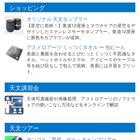
ショッピング
オリジナル 天文タンブラー
【星空に乾杯！】黄道12星座とマウナケアの星空をデ
ザインしたステンレスサーモタンブラー。黄道12星座
に新色モカブラウンが追加。
アストロアーツ くっつくタオル 〜 包むーん
表面と裏面を合わせるとぴたっとくっつく不思議なタ
オル。ペットボトルやスマホ、アイピースやケーブル
等を結び目なしで包んで収納。表面には月面をプリン
ト。
天文講習会
天体写真撮影や画像処理、アストロアーツのソフトウ
ェアの使いこなし方法などをオンラインで解説
天文ツアー
モンゴル「星空」ゲル・キャンプツアー