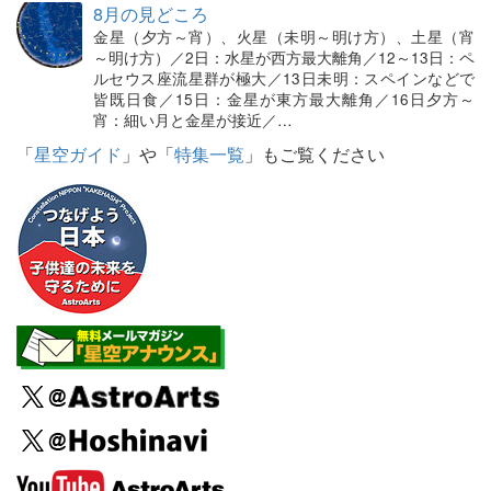
8月の見どころ
金星（夕方～宵）、火星（未明～明け方）、土星（宵
～明け方）／2日：水星が西方最大離角／12～13日：ペ
ルセウス座流星群が極大／13日未明：スペインなどで
皆既日食／15日：金星が東方最大離角／16日夕方～
宵：細い月と金星が接近／…
「
星空ガイド
」や「
特集一覧
」もご覧ください