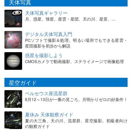
天体写真
天体写真ギャラリー
月、惑星、彗星、星雲・星団、天の川、星景、…
デジタル天体写真入門
PCソフトで撮影＆処理。明るい場所でもできる星雲・
星団撮影を初歩から解説
惑星を撮影しよう
CMOSカメラで動画撮影、ステライメージで画像処理
星空ガイド
ペルセウス座流星群
8月12～13日が一番の見ごろ。月明かりゼロの好条件！
夏休み 天体観察ガイド
夏の大三角、天の川、流星群、星空撮影。初級者向け
の観察ガイド