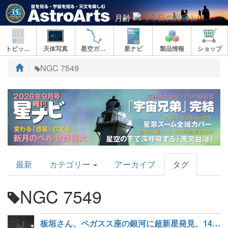
月齢
トピックス
天体写真
星空ガイド
星ナビ
製品情報
ショップ
ト
NGC 7549
ッ
プ
AstroArts
最新
カテゴリー
アーカイブ
タグ
Topics
NGC 7549
板垣さん、ペガスス座の銀河に超新星発見、143個目