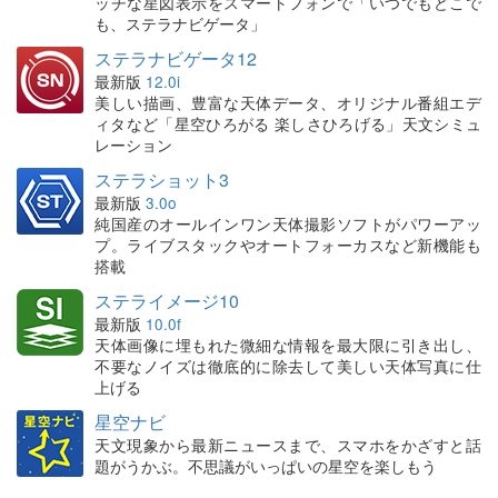
ッチな星図表示をスマートフォンで「いつでもどこで
も、ステラナビゲータ」
ステラナビゲータ12
最新版
12.0i
美しい描画、豊富な天体データ、オリジナル番組エデ
ィタなど「星空ひろがる 楽しさひろげる」天文シミュ
レーション
ステラショット3
最新版
3.0o
純国産のオールインワン天体撮影ソフトがパワーアッ
プ。ライブスタックやオートフォーカスなど新機能も
搭載
ステライメージ10
最新版
10.0f
天体画像に埋もれた微細な情報を最大限に引き出し、
不要なノイズは徹底的に除去して美しい天体写真に仕
上げる
星空ナビ
天文現象から最新ニュースまで、スマホをかざすと話
題がうかぶ。不思議がいっぱいの星空を楽しもう