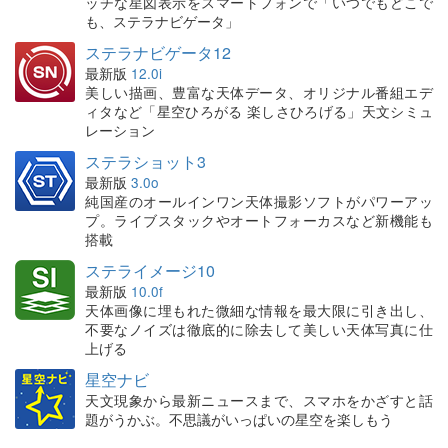
ッチな星図表示をスマートフォンで「いつでもどこで
も、ステラナビゲータ」
ステラナビゲータ12
最新版
12.0i
美しい描画、豊富な天体データ、オリジナル番組エデ
ィタなど「星空ひろがる 楽しさひろげる」天文シミュ
レーション
ステラショット3
最新版
3.0o
純国産のオールインワン天体撮影ソフトがパワーアッ
プ。ライブスタックやオートフォーカスなど新機能も
搭載
ステライメージ10
最新版
10.0f
天体画像に埋もれた微細な情報を最大限に引き出し、
不要なノイズは徹底的に除去して美しい天体写真に仕
上げる
星空ナビ
天文現象から最新ニュースまで、スマホをかざすと話
題がうかぶ。不思議がいっぱいの星空を楽しもう