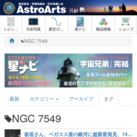
月齢
トピックス
天体写真
星空ガイド
星ナビ
製品情報
ショップ
ト
NGC 7549
ッ
プ
AstroArts
最新
カテゴリー
アーカイブ
タグ
Topics
NGC 7549
板垣さん、ペガスス座の銀河に超新星発見、143個目