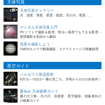
天体写真
天体写真ギャラリー
月、惑星、彗星、星雲・星団、天の川、星景、…
デジタル天体写真入門
PCソフトで撮影＆処理。明るい場所でもできる星雲・
星団撮影を初歩から解説
惑星を撮影しよう
CMOSカメラで動画撮影、ステライメージで画像処理
星空ガイド
ペルセウス座流星群
8月12～13日が一番の見ごろ。月明かりゼロの好条件！
夏休み 天体観察ガイド
夏の大三角、天の川、流星群、星空撮影。初級者向け
の観察ガイド