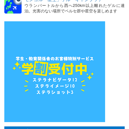
ウランバートルから西へ250km以上離れたゲルに連
泊。光害のない場所でペルセ群や星空を楽しめます