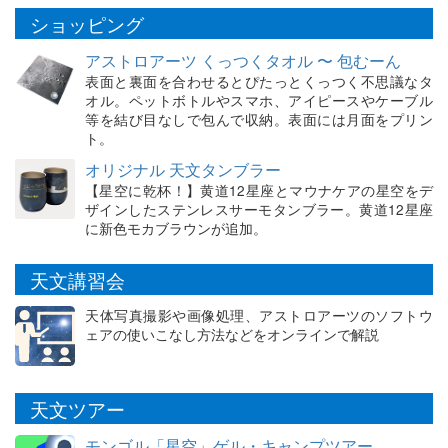
ショッピング
アストロアーツ くっつくタオル 〜 包むーん
表面と裏面を合わせるとぴたっとくっつく不思議なタ
オル。ペットボトルやスマホ、アイピースやケーブル
等を結び目なしで包んで収納。表面には月面をプリン
ト。
オリジナル 天文タンブラー
【星空に乾杯！】黄道12星座とマウナケアの星空をデ
ザインしたステンレスサーモタンブラー。黄道12星座
に新色モカブラウンが追加。
天文講習会
天体写真撮影や画像処理、アストロアーツのソフトウ
ェアの使いこなし方法などをオンラインで解説
天文ツアー
モンゴル「星空」ゲル・キャンプツアー