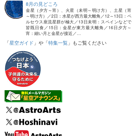
8月の見どころ
金星（夕方～宵）、火星（未明～明け方）、土星（宵
～明け方）／2日：水星が西方最大離角／12～13日：ペ
ルセウス座流星群が極大／13日未明：スペインなどで
皆既日食／15日：金星が東方最大離角／16日夕方～
宵：細い月と金星が接近／…
「
星空ガイド
」や「
特集一覧
」もご覧ください