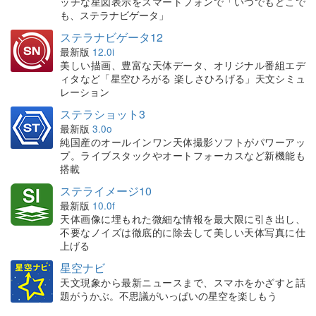
ッチな星図表示をスマートフォンで「いつでもどこで
も、ステラナビゲータ」
ステラナビゲータ12
最新版
12.0i
美しい描画、豊富な天体データ、オリジナル番組エデ
ィタなど「星空ひろがる 楽しさひろげる」天文シミュ
レーション
ステラショット3
最新版
3.0o
純国産のオールインワン天体撮影ソフトがパワーアッ
プ。ライブスタックやオートフォーカスなど新機能も
搭載
ステライメージ10
最新版
10.0f
天体画像に埋もれた微細な情報を最大限に引き出し、
不要なノイズは徹底的に除去して美しい天体写真に仕
上げる
星空ナビ
天文現象から最新ニュースまで、スマホをかざすと話
題がうかぶ。不思議がいっぱいの星空を楽しもう