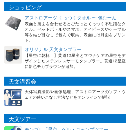
ショッピング
アストロアーツ くっつくタオル 〜 包むーん
表面と裏面を合わせるとぴたっとくっつく不思議なタ
オル。ペットボトルやスマホ、アイピースやケーブル
等を結び目なしで包んで収納。表面には月面をプリン
ト。
オリジナル 天文タンブラー
【星空に乾杯！】黄道12星座とマウナケアの星空をデ
ザインしたステンレスサーモタンブラー。黄道12星座
に新色モカブラウンが追加。
天文講習会
天体写真撮影や画像処理、アストロアーツのソフトウ
ェアの使いこなし方法などをオンラインで解説
天文ツアー
モンゴル「星空」ゲル・キャンプツアー