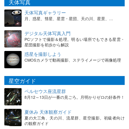
天体写真
天体写真ギャラリー
月、惑星、彗星、星雲・星団、天の川、星景、…
デジタル天体写真入門
PCソフトで撮影＆処理。明るい場所でもできる星雲・
星団撮影を初歩から解説
惑星を撮影しよう
CMOSカメラで動画撮影、ステライメージで画像処理
星空ガイド
ペルセウス座流星群
8月12～13日が一番の見ごろ。月明かりゼロの好条件！
夏休み 天体観察ガイド
夏の大三角、天の川、流星群、星空撮影。初級者向け
の観察ガイド