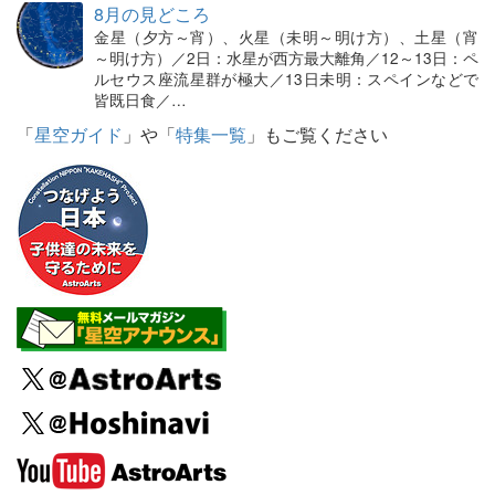
8月の見どころ
金星（夕方～宵）、火星（未明～明け方）、土星（宵
～明け方）／2日：水星が西方最大離角／12～13日：ペ
ルセウス座流星群が極大／13日未明：スペインなどで
皆既日食／…
「
星空ガイド
」や「
特集一覧
」もご覧ください