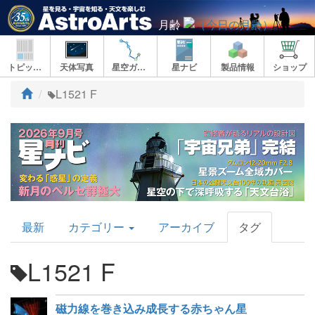
月齢
トピックス
天体写真
星空ガイド
星ナビ
製品情報
ショップ
ト
L1521 F
ッ
プ
AstroArts
最新
カテゴリー
アーカイブ
タグ
Topics
L1521 F
磁力線を巻き込み成長する赤ちゃん星