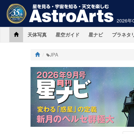
2026年
Home
天体写真
星空ガイド
星ナビ
プラネタ
ト
JPA
ッ
プ
AstroArts