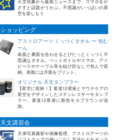
天文現象から最新ニュースまで、スマホをか
ざすと話題がうかぶ。不思議がいっぱいの星
空を楽しもう
ショッピング
アストロアーツ くっつくタオル 〜 包む
ーん
表面と裏面を合わせるとぴたっとくっつく不
思議なタオル。ペットボトルやスマホ、アイ
ピースやケーブル等を結び目なしで包んで収
納。表面には月面をプリント。
オリジナル 天文タンブラー
【星空に乾杯！】黄道12星座とマウナケアの
星空をデザインしたステンレスサーモタンブ
ラー。黄道12星座に新色モカブラウンが追
加。
天文講習会
天体写真撮影や画像処理、アストロアーツの
ソフトウェアの使いこなし方法などをオンラ