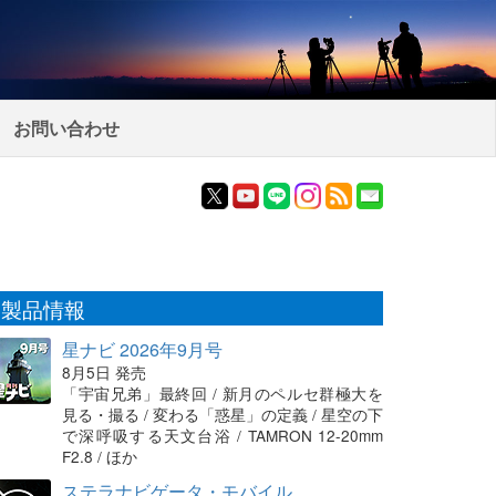
お問い合わせ
製品情報
星ナビ 2026年9月号
8月5日 発売
「宇宙兄弟」最終回 / 新月のペルセ群極大を
見る・撮る / 変わる「惑星」の定義 / 星空の下
で深呼吸する天文台浴 / TAMRON 12-20mm
F2.8 / ほか
ステラナビゲータ・モバイル