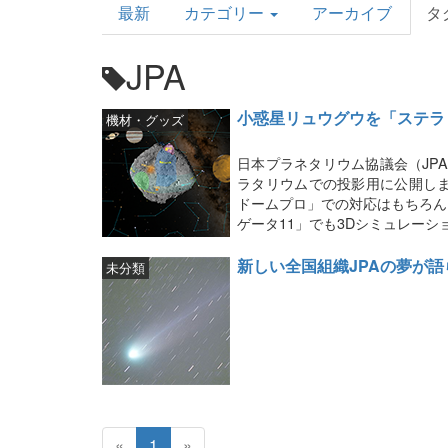
最新
カテゴリー
アーカイブ
タ
Topics
JPA
小惑星リュウグウを「ステラ
機材・グッズ
日本プラネタリウム協議会（JP
ラタリウムでの投影用に公開し
ドームプロ」での対応はもちろん
ゲータ11」でも3Dシミュレー
新しい全国組織JPAの夢が語
未分類
«
1
»