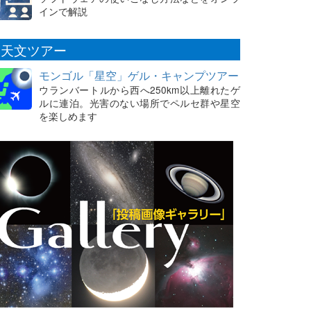
インで解説
天文ツアー
モンゴル「星空」ゲル・キャンプツアー
ウランバートルから西へ250km以上離れたゲ
ルに連泊。光害のない場所でペルセ群や星空
を楽しめます