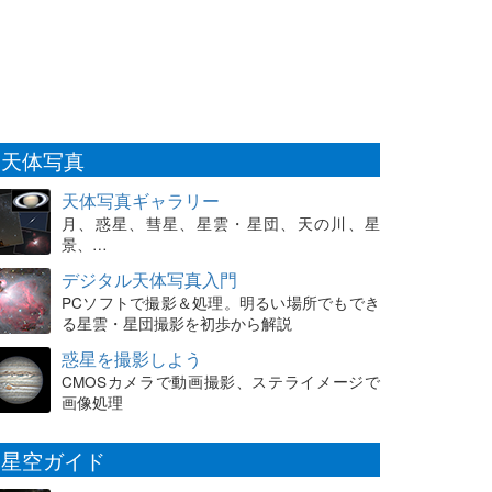
天体写真
天体写真ギャラリー
月、惑星、彗星、星雲・星団、天の川、星
景、…
デジタル天体写真入門
PCソフトで撮影＆処理。明るい場所でもでき
る星雲・星団撮影を初歩から解説
惑星を撮影しよう
CMOSカメラで動画撮影、ステライメージで
画像処理
星空ガイド