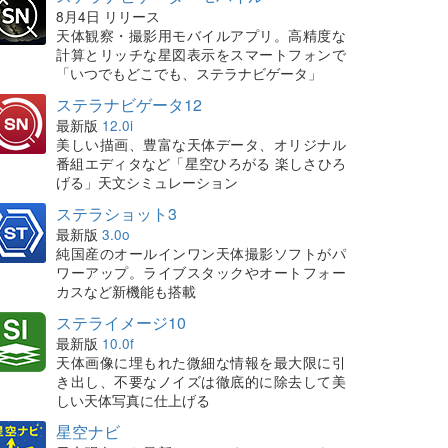
8月4日 リリース
天体観察・撮影用モバイルアプリ。高精度な
計算とリッチな星図表示をスマートフォンで
「いつでもどこでも、ステラナビゲータ」
ステラナビゲータ12
最新版
12.0i
美しい描画、豊富な天体データ、オリジナル
番組エディタなど「星空ひろがる 楽しさひろ
げる」天文シミュレーション
ステラショット3
最新版
3.0o
純国産のオールインワン天体撮影ソフトがパ
ワーアップ。ライブスタックやオートフォー
カスなど新機能も搭載
ステライメージ10
最新版
10.0f
天体画像に埋もれた微細な情報を最大限に引
き出し、不要なノイズは徹底的に除去して美
しい天体写真に仕上げる
星空ナビ