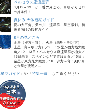
ペルセウス座流星群
8月12～13日が一番の見ごろ。月明かりゼロ
の好条件！
夏休み 天体観察ガイド
夏の大三角、天の川、流星群、星空撮影。初
級者向けの観察ガイド
8月の見どころ
金星（夕方～宵）、火星（未明～明け方）、
土星（宵～明け方）／2日：水星が西方最大離
角／12～13日：ペルセウス座流星群が極大／
13日未明：スペインなどで皆既日食／15日：
金星が東方最大離角／16日夕方～宵：細い月
と金星が接近／…
「
星空ガイド
」や「
特集一覧
」もご覧ください