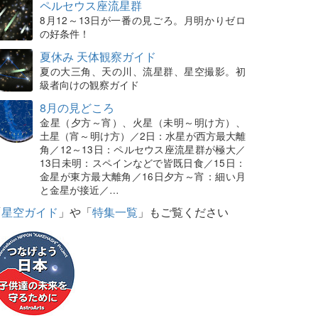
ペルセウス座流星群
8月12～13日が一番の見ごろ。月明かりゼロ
の好条件！
夏休み 天体観察ガイド
夏の大三角、天の川、流星群、星空撮影。初
級者向けの観察ガイド
8月の見どころ
金星（夕方～宵）、火星（未明～明け方）、
土星（宵～明け方）／2日：水星が西方最大離
角／12～13日：ペルセウス座流星群が極大／
13日未明：スペインなどで皆既日食／15日：
金星が東方最大離角／16日夕方～宵：細い月
と金星が接近／…
「
星空ガイド
」や「
特集一覧
」もご覧ください