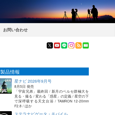
お問い合わせ
製品情報
星ナビ 2026年9月号
8月5日 発売
「宇宙兄弟」最終回 / 新月のペルセ群極大を
見る・撮る / 変わる「惑星」の定義 / 星空の下
で深呼吸する天文台浴 / TAMRON 12-20mm
F2.8 / ほか
ステラナビゲータ・モバイル