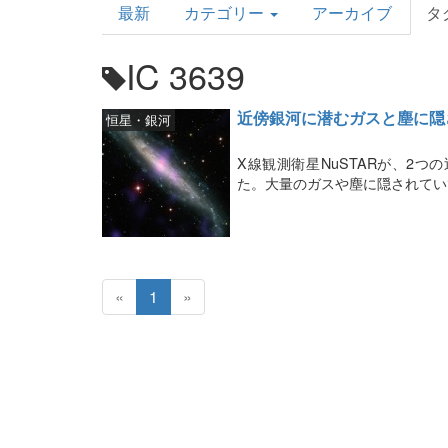
最新
カテゴリー
アーカイブ
タ
Topics
IC 3639
近傍銀河に潜むガスと塵に隠
恒星・銀河
X線観測衛星NuSTARが、2
た。大量のガスや塵に隠されてい
«
1
»