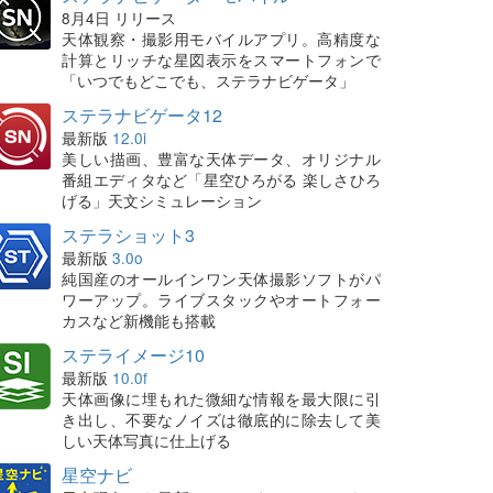
8月4日 リリース
天体観察・撮影用モバイルアプリ。高精度な
計算とリッチな星図表示をスマートフォンで
「いつでもどこでも、ステラナビゲータ」
ステラナビゲータ12
最新版
12.0i
美しい描画、豊富な天体データ、オリジナル
番組エディタなど「星空ひろがる 楽しさひろ
げる」天文シミュレーション
ステラショット3
最新版
3.0o
純国産のオールインワン天体撮影ソフトがパ
ワーアップ。ライブスタックやオートフォー
カスなど新機能も搭載
ステライメージ10
最新版
10.0f
天体画像に埋もれた微細な情報を最大限に引
き出し、不要なノイズは徹底的に除去して美
しい天体写真に仕上げる
星空ナビ