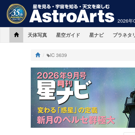
2026年
Home
天体写真
星空ガイド
星ナビ
プラネタ
ト
IC 3639
ッ
プ
AstroArts