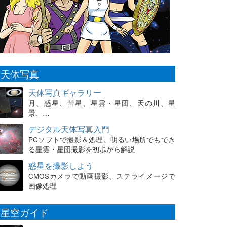
天体写真
天体写真ギャラリー
月、惑星、彗星、星雲・星団、天の川、星
景、…
デジタル天体写真入門
PCソフトで撮影＆処理。明るい場所でもでき
る星雲・星団撮影を初歩から解説
惑星を撮影しよう
CMOSカメラで動画撮影、ステライメージで
画像処理
星空ガイド