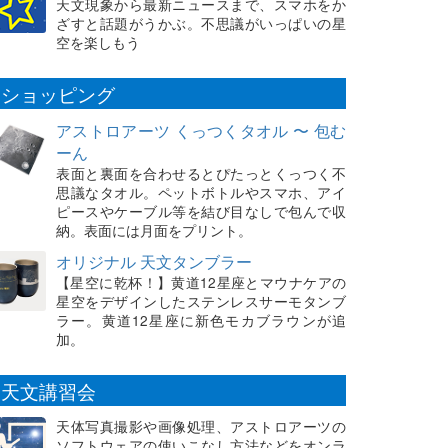
天文現象から最新ニュースまで、スマホをか
ざすと話題がうかぶ。不思議がいっぱいの星
空を楽しもう
ショッピング
アストロアーツ くっつくタオル 〜 包む
ーん
表面と裏面を合わせるとぴたっとくっつく不
思議なタオル。ペットボトルやスマホ、アイ
ピースやケーブル等を結び目なしで包んで収
納。表面には月面をプリント。
オリジナル 天文タンブラー
【星空に乾杯！】黄道12星座とマウナケアの
星空をデザインしたステンレスサーモタンブ
ラー。黄道12星座に新色モカブラウンが追
加。
天文講習会
天体写真撮影や画像処理、アストロアーツの
ソフトウェアの使いこなし方法などをオンラ