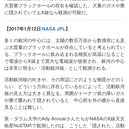
大質量ブラックホールの存在を確認した。大量のガスや塵
に隠されていてもX線なら観測が可能だ。
【2017年1月12日
NASA JPL
】
多くの銀河の中心には、太陽の数百万倍から数億倍にも及
ぶ大質量のブラックホールが存在していると考えられてい
る。ブラックホールに飲み込まれる物質が高温になること
で電波からX線まで莫大な電磁波が放射され、銀河の中心
は非常に明るい「活動銀河核」として観測される。
活動銀河核の向きや、その周辺にどのような物質がどのく
らい、どういう方向に存在しているかによって、活動銀河
核の見え方は大きく異なる。周囲がドーナツ状の厚いガス
や塵で覆われて隠されていると、中心部を外の横から直接
見ることは難しい。
英・ダラム大学のAdy AnnuarさんたちがNASAのX線天文
衛星NuSTARで観測したのは、こうした「隠された」活動