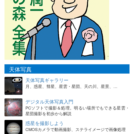
天体写真
天体写真ギャラリー
月、惑星、彗星、星雲・星団、天の川、星景、…
デジタル天体写真入門
PCソフトで撮影＆処理。明るい場所でもできる星雲・
星団撮影を初歩から解説
惑星を撮影しよう
CMOSカメラで動画撮影、ステライメージで画像処理