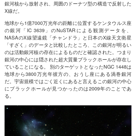
銀河核から放射され、周囲のドーナツ型の構造で反射した
X線だ。
地球から1億7000万光年の距離に位置するケンタウルス座
の銀河「IC 3639」のNuSTARによる観測データを、
NASAのX線望遠鏡「チャンドラ」と日本のX線天文衛星
「すざく」のデータと比較したところ、この銀河が明るい
のは活動銀河核の存在によるものだと確認された。つまり
銀河の中心には隠された超大質量ブラックホールが存在し
ていることになる。 別のターゲットとなったNGC 1448は
地球から3800万光年彼方の、おうし座にある渦巻銀河
だ。宇宙規模ではごく近くにあると言えるこの銀河の中心
にブラックホールが見つかったのは2009年のことであ
る。