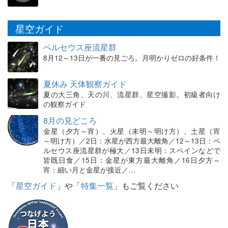
星空ガイド
ペルセウス座流星群
8月12～13日が一番の見ごろ。月明かりゼロの好条件！
夏休み 天体観察ガイド
夏の大三角、天の川、流星群、星空撮影。初級者向け
の観察ガイド
8月の見どころ
金星（夕方～宵）、火星（未明～明け方）、土星（宵
～明け方）／2日：水星が西方最大離角／12～13日：ペ
ルセウス座流星群が極大／13日未明：スペインなどで
皆既日食／15日：金星が東方最大離角／16日夕方～
宵：細い月と金星が接近／…
「
星空ガイド
」や「
特集一覧
」もご覧ください