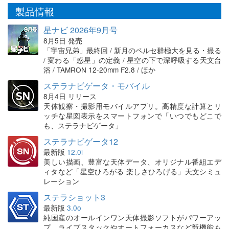
製品情報
星ナビ 2026年9月号
8月5日 発売
「宇宙兄弟」最終回 / 新月のペルセ群極大を見る・撮る
/ 変わる「惑星」の定義 / 星空の下で深呼吸する天文台
浴 / TAMRON 12-20mm F2.8 / ほか
ステラナビゲータ・モバイル
8月4日 リリース
天体観察・撮影用モバイルアプリ。高精度な計算とリ
ッチな星図表示をスマートフォンで「いつでもどこで
も、ステラナビゲータ」
ステラナビゲータ12
最新版
12.0i
美しい描画、豊富な天体データ、オリジナル番組エデ
ィタなど「星空ひろがる 楽しさひろげる」天文シミュ
レーション
ステラショット3
最新版
3.0o
純国産のオールインワン天体撮影ソフトがパワーアッ
プ。ライブスタックやオートフォーカスなど新機能も