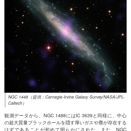
NGC 1448（提供：Carnegie-Irvine Galaxy Survey/NASA/JPL-
Caltech）
観測データから、NGC 1488にはIC 3639と同様に、中心
の超大質量ブラックホールを隠す厚いガスや塵が存在する
はずであることが初めて明らかにされた。また、NGC