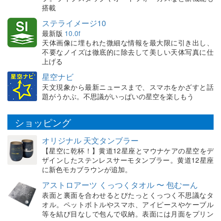
搭載
ステライメージ10
最新版
10.0f
天体画像に埋もれた微細な情報を最大限に引き出し、
不要なノイズは徹底的に除去して美しい天体写真に仕
上げる
星空ナビ
天文現象から最新ニュースまで、スマホをかざすと話
題がうかぶ。不思議がいっぱいの星空を楽しもう
ショッピング
オリジナル 天文タンブラー
【星空に乾杯！】黄道12星座とマウナケアの星空をデ
ザインしたステンレスサーモタンブラー。黄道12星座
に新色モカブラウンが追加。
アストロアーツ くっつくタオル 〜 包むーん
表面と裏面を合わせるとぴたっとくっつく不思議なタ
オル。ペットボトルやスマホ、アイピースやケーブル
等を結び目なしで包んで収納。表面には月面をプリン