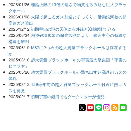
2026/01/26
理論上限の13倍の速さで物質を飲み込む巨大ブラッ
クホール
2026/01/08
太陽で起こるガス加速とそっくり、活動銀河核の超
高速ガス噴出
2025/12/12
初期宇宙の謎の天体に赤外線とX線観測で迫る
2025/06/24
潮汐破壊現象の偏光観測により、銀河中心の特異な
構造を解明
2025/06/19
M87に2つめの超大質量ブラックホールは存在する
か
2025/06/10
超大質量ブラックホールの宇宙最大級集団「宇宙の
ヒマラヤ」
2025/05/20
超大質量ブラックホールが撃ち出す超高速のガスの
弾丸
2025/03/12
129億年前の超大質量ブラックホール付近に熱いガ
スを発見
2025/02/17
初期宇宙の銀河でもダークマターが優勢