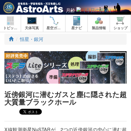
月齢
トピックス
天体写真
星空ガイド
星ナビ
製品情報
ショップ
ト
恒星・銀河
ッ
プ
近傍銀河に潜むガスと塵に隠された超
大質量ブラックホール
X線観測衛星NuSTARが、2つの近傍銀河の中心に潜む超