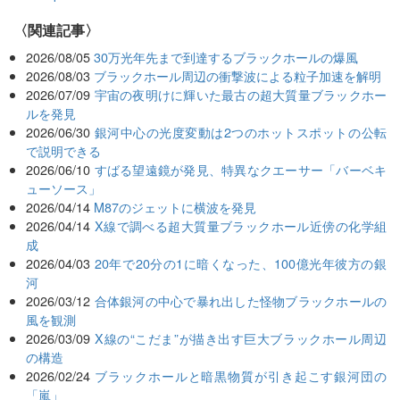
関連記事
2026/08/05
30万光年先まで到達するブラックホールの爆風
2026/08/03
ブラックホール周辺の衝撃波による粒子加速を解明
2026/07/09
宇宙の夜明けに輝いた最古の超大質量ブラックホー
ルを発見
2026/06/30
銀河中心の光度変動は2つのホットスポットの公転
で説明できる
2026/06/10
すばる望遠鏡が発見、特異なクエーサー「バーベキ
ューソース」
2026/04/14
M87のジェットに横波を発見
2026/04/14
X線で調べる超大質量ブラックホール近傍の化学組
成
2026/04/03
20年で20分の1に暗くなった、100億光年彼方の銀
河
2026/03/12
合体銀河の中心で暴れ出した怪物ブラックホールの
風を観測
2026/03/09
X線の“こだま”が描き出す巨大ブラックホール周辺
の構造
2026/02/24
ブラックホールと暗黒物質が引き起こす銀河団の
「嵐」