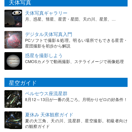
天体写真
天体写真ギャラリー
月、惑星、彗星、星雲・星団、天の川、星景、…
デジタル天体写真入門
PCソフトで撮影＆処理。明るい場所でもできる星雲・
星団撮影を初歩から解説
惑星を撮影しよう
CMOSカメラで動画撮影、ステライメージで画像処理
星空ガイド
ペルセウス座流星群
8月12～13日が一番の見ごろ。月明かりゼロの好条件！
夏休み 天体観察ガイド
夏の大三角、天の川、流星群、星空撮影。初級者向け
の観察ガイド