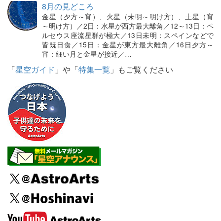
8月の見どころ
金星（夕方～宵）、火星（未明～明け方）、土星（宵
～明け方）／2日：水星が西方最大離角／12～13日：ペ
ルセウス座流星群が極大／13日未明：スペインなどで
皆既日食／15日：金星が東方最大離角／16日夕方～
宵：細い月と金星が接近／…
「
星空ガイド
」や「
特集一覧
」もご覧ください