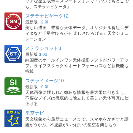
ッチな星図表示をスマートフォンで「いつでもどこで
も、ステラナビゲータ」
ステラナビゲータ12
最新版
12.0i
美しい描画、豊富な天体データ、オリジナル番組エデ
ィタなど「星空ひろがる 楽しさひろげる」天文シミュ
レーション
ステラショット3
最新版
3.0o
純国産のオールインワン天体撮影ソフトがパワーアッ
プ。ライブスタックやオートフォーカスなど新機能も
搭載
ステライメージ10
最新版
10.0f
天体画像に埋もれた微細な情報を最大限に引き出し、
不要なノイズは徹底的に除去して美しい天体写真に仕
上げる
星空ナビ
天文現象から最新ニュースまで、スマホをかざすと話
題がうかぶ。不思議がいっぱいの星空を楽しもう