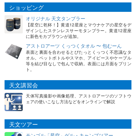
ショッピング
オリジナル 天文タンブラー
【星空に乾杯！】黄道12星座とマウナケアの星空をデ
ザインしたステンレスサーモタンブラー。黄道12星座
に新色モカブラウンが追加。
アストロアーツ くっつくタオル 〜 包むーん
表面と裏面を合わせるとぴたっとくっつく不思議なタ
オル。ペットボトルやスマホ、アイピースやケーブル
等を結び目なしで包んで収納。表面には月面をプリン
ト。
天文講習会
天体写真撮影や画像処理、アストロアーツのソフトウ
ェアの使いこなし方法などをオンラインで解説
天文ツアー
モンゴル「星空」ゲル・キャンプツアー