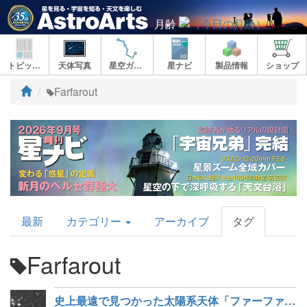
月齢
トピックス
天体写真
星空ガイド
星ナビ
製品情報
ショップ
ト
Farfarout
ッ
プ
AstroArts
最新
カテゴリー
アーカイブ
タグ
Topics
Farfarout
史上最遠で見つかった太陽系天体「ファーファーアウト」