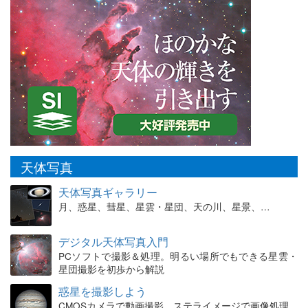
天体写真
天体写真ギャラリー
月、惑星、彗星、星雲・星団、天の川、星景、…
デジタル天体写真入門
PCソフトで撮影＆処理。明るい場所でもできる星雲・
星団撮影を初歩から解説
惑星を撮影しよう
CMOSカメラで動画撮影、ステライメージで画像処理