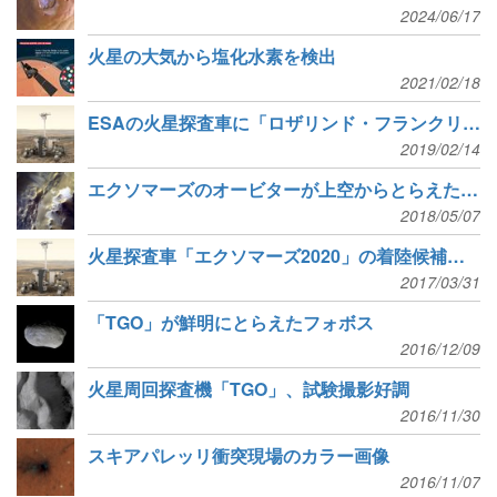
2024/06/17
火星の大気から塩化水素を検出
2021/02/18
ESAの火星探査車に「ロザリンド・フランクリン」と命名
2019/02/14
エクソマーズのオービターが上空からとらえた朝の火星
2018/05/07
火星探査車「エクソマーズ2020」の着陸候補地点が決定
2017/03/31
「TGO」が鮮明にとらえたフォボス
2016/12/09
火星周回探査機「TGO」、試験撮影好調
2016/11/30
スキアパレッリ衝突現場のカラー画像
2016/11/07