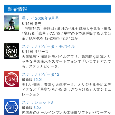
製品情報
星ナビ 2026年9月号
8月5日 発売
「宇宙兄弟」最終回 / 新月のペルセ群極大を見る・撮る
/ 変わる「惑星」の定義 / 星空の下で深呼吸する天文台
浴 / TAMRON 12-20mm F2.8 / ほか
ステラナビゲータ・モバイル
8月4日 リリース
天体観察・撮影用モバイルアプリ。高精度な計算とリ
ッチな星図表示をスマートフォンで「いつでもどこで
も、ステラナビゲータ」
ステラナビゲータ12
最新版
12.0i
美しい描画、豊富な天体データ、オリジナル番組エデ
ィタなど「星空ひろがる 楽しさひろげる」天文シミュ
レーション
ステラショット3
最新版
3.0o
純国産のオールインワン天体撮影ソフトがパワーアッ