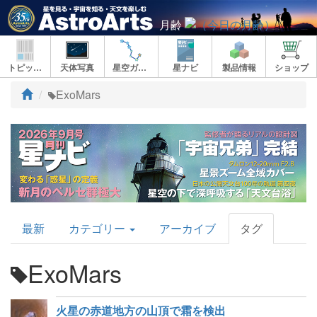
月齢
トピックス
天体写真
星空ガイド
星ナビ
製品情報
ショップ
ト
ExoMars
ッ
プ
AstroArts
最新
カテゴリー
アーカイブ
タグ
Topics
ExoMars
火星の赤道地方の山頂で霜を検出