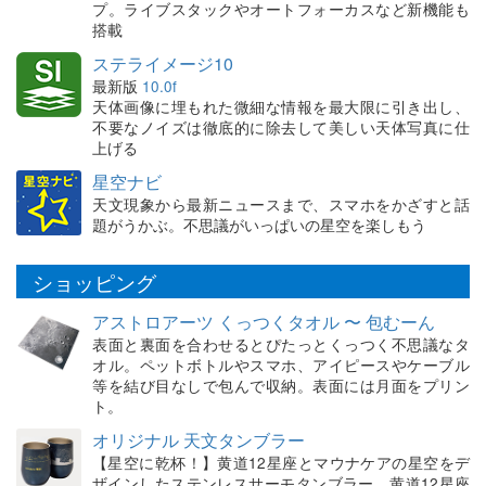
プ。ライブスタックやオートフォーカスなど新機能も
搭載
ステライメージ10
最新版
10.0f
天体画像に埋もれた微細な情報を最大限に引き出し、
不要なノイズは徹底的に除去して美しい天体写真に仕
上げる
星空ナビ
天文現象から最新ニュースまで、スマホをかざすと話
題がうかぶ。不思議がいっぱいの星空を楽しもう
ショッピング
アストロアーツ くっつくタオル 〜 包むーん
表面と裏面を合わせるとぴたっとくっつく不思議なタ
オル。ペットボトルやスマホ、アイピースやケーブル
等を結び目なしで包んで収納。表面には月面をプリン
ト。
オリジナル 天文タンブラー
【星空に乾杯！】黄道12星座とマウナケアの星空をデ
ザインしたステンレスサーモタンブラー。黄道12星座