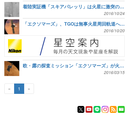
着陸実証機「スキアパレッリ」は火星に激突の可能性
2016/10/24
「エクソマーズ」、TGOは無事火星周回軌道へ、着陸機は通信途絶か
2016/10/20
欧・露の探査ミッション「エクソマーズ」が火星に向け出発
2016/03/15
«
1
»