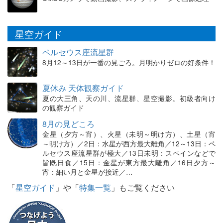
星空ガイド
ペルセウス座流星群
8月12～13日が一番の見ごろ。月明かりゼロの好条件！
夏休み 天体観察ガイド
夏の大三角、天の川、流星群、星空撮影。初級者向け
の観察ガイド
8月の見どころ
金星（夕方～宵）、火星（未明～明け方）、土星（宵
～明け方）／2日：水星が西方最大離角／12～13日：ペ
ルセウス座流星群が極大／13日未明：スペインなどで
皆既日食／15日：金星が東方最大離角／16日夕方～
宵：細い月と金星が接近／…
「
星空ガイド
」や「
特集一覧
」もご覧ください