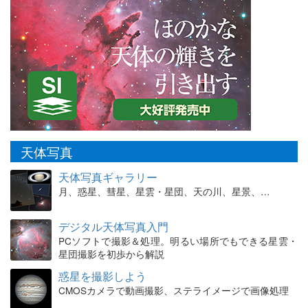
天体写真
天体写真ギャラリー
月、惑星、彗星、星雲・星団、天の川、星景、…
デジタル天体写真入門
PCソフトで撮影＆処理。明るい場所でもできる星雲・
星団撮影を初歩から解説
惑星を撮影しよう
CMOSカメラで動画撮影、ステライメージで画像処理