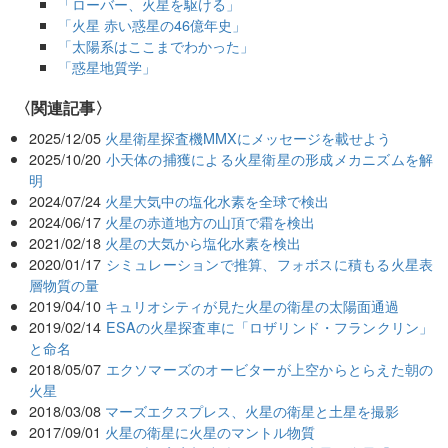
「ローバー、火星を駆ける」
「火星 赤い惑星の46億年史」
「太陽系はここまでわかった」
「惑星地質学」
関連記事
2025/12/05
火星衛星探査機MMXにメッセージを載せよう
2025/10/20
小天体の捕獲による火星衛星の形成メカニズムを解
明
2024/07/24
火星大気中の塩化水素を全球で検出
2024/06/17
火星の赤道地方の山頂で霜を検出
2021/02/18
火星の大気から塩化水素を検出
2020/01/17
シミュレーションで推算、フォボスに積もる火星表
層物質の量
2019/04/10
キュリオシティが見た火星の衛星の太陽面通過
2019/02/14
ESAの火星探査車に「ロザリンド・フランクリン」
と命名
2018/05/07
エクソマーズのオービターが上空からとらえた朝の
火星
2018/03/08
マーズエクスプレス、火星の衛星と土星を撮影
2017/09/01
火星の衛星に火星のマントル物質