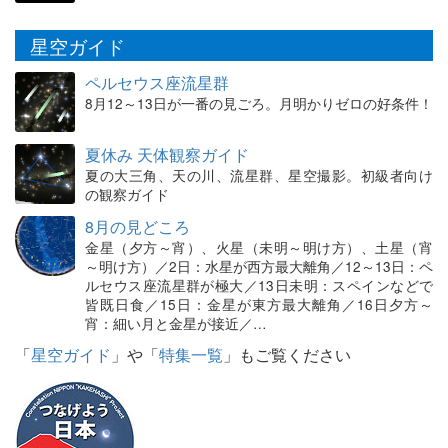
星空ガイド
ペルセウス座流星群
8月12～13日が一番の見ごろ。月明かりゼロの好条件！
夏休み 天体観察ガイド
夏の大三角、天の川、流星群、星空撮影。初級者向け
の観察ガイド
8月の見どころ
金星（夕方～宵）、火星（未明～明け方）、土星（宵
～明け方）／2日：水星が西方最大離角／12～13日：ペ
ルセウス座流星群が極大／13日未明：スペインなどで
皆既日食／15日：金星が東方最大離角／16日夕方～
宵：細い月と金星が接近／…
「
星空ガイド
」や「
特集一覧
」もご覧ください