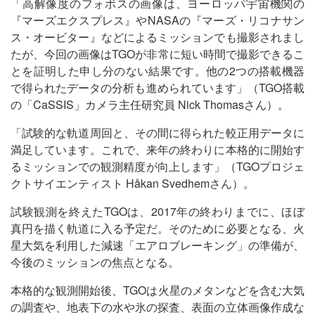
「高解像度のフォボスの画像は、ヨーロッパ宇宙機関の
『マーズエクスプレス』やNASAの『マーズ・リコナサン
ス・オービター』などによるミッションでも撮影されまし
たが、今回の画像はTGOが非常に短い時間で撮影できるこ
とを証明した申し分のない結果です。他の2つの搭載機器
で得られたデータの分析も進められています」（TGO搭載
の「CaSSIS」カメラ主任研究員 Nick Thomasさん）。
「試験的な軌道周回と、その間に得られた較正用データに
満足しています。これで、来年の終わりに本格的に開始す
るミッションでの観測精度が向上します」（TGOプロジェ
クトサイエンティスト Håkan Svedhemさん）。
試験観測を終えたTGOは、2017年の終わりまでに、ほぼ
真円を描く軌道に入る予定だ。そのために必要となる、火
星大気を利用した減速「エアロブレーキング」の準備が、
今後のミッションの焦点となる。
本格的な観測開始後、TGOは火星のメタンなどを含む大気
の調査や、地表下の水や氷の探査、表面の立体画像作成な