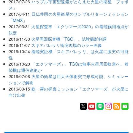
2017/07/26
ハッブル宇宙望遠鏡がとらえた火星の衛星「フォボ
ス」
2017/04/11
日仏共同の火星衛星のサンプルリターンミッション
「MMX」
2017/03/31
火星探査車「エクソマーズ2020」の着陸候補地点が
決定
2016/11/30
火星周回探査機「TGO」、試験撮影好調
2016/11/07
スキアパレッリ衝突現場のカラー画像
2016/10/24
着陸実証機「スキアパレッリ」は火星に激突の可能
性
2016/10/20
「エクソマーズ」、TGOは無事火星周回軌道へ、着
陸機は通信途絶か
2016/07/06
火星の衛星は巨大天体衝突で形成可能、シミュレー
ションで解明
2016/03/15
欧・露の探査ミッション「エクソマーズ」が火星に
向け出発