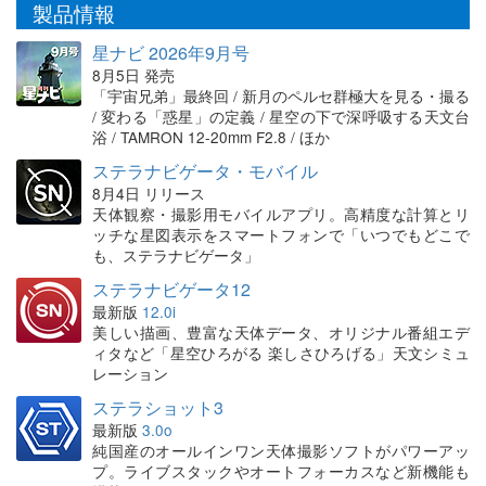
製品情報
星ナビ 2026年9月号
8月5日 発売
「宇宙兄弟」最終回 / 新月のペルセ群極大を見る・撮る
/ 変わる「惑星」の定義 / 星空の下で深呼吸する天文台
浴 / TAMRON 12-20mm F2.8 / ほか
ステラナビゲータ・モバイル
8月4日 リリース
天体観察・撮影用モバイルアプリ。高精度な計算とリ
ッチな星図表示をスマートフォンで「いつでもどこで
も、ステラナビゲータ」
ステラナビゲータ12
最新版
12.0i
美しい描画、豊富な天体データ、オリジナル番組エデ
ィタなど「星空ひろがる 楽しさひろげる」天文シミュ
レーション
ステラショット3
最新版
3.0o
純国産のオールインワン天体撮影ソフトがパワーアッ
プ。ライブスタックやオートフォーカスなど新機能も