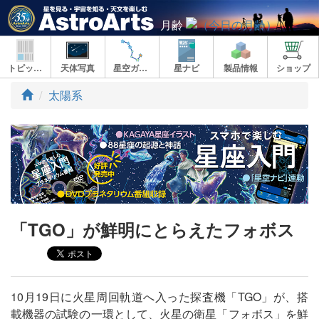
月齢
トピックス
天体写真
星空ガイド
星ナビ
製品情報
ショップ
ト
太陽系
ッ
プ
「TGO」が鮮明にとらえたフォボス
10月19日に火星周回軌道へ入った探査機「TGO」が、搭
載機器の試験の一環として、火星の衛星「フォボス」を鮮