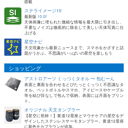
搭載
ステライメージ10
最新版
10.0f
天体画像に埋もれた微細な情報を最大限に引き出し、
不要なノイズは徹底的に除去して美しい天体写真に仕
上げる
星空ナビ
天文現象から最新ニュースまで、スマホをかざすと話
題がうかぶ。不思議がいっぱいの星空を楽しもう
ショッピング
アストロアーツ くっつくタオル 〜 包むーん
表面と裏面を合わせるとぴたっとくっつく不思議なタ
オル。ペットボトルやスマホ、アイピースやケーブル
等を結び目なしで包んで収納。表面には月面をプリン
ト。
オリジナル 天文タンブラー
【星空に乾杯！】黄道12星座とマウナケアの星空をデ
ザインしたステンレスサーモタンブラー。黄道12星座
に新色モカブラウンが追加。