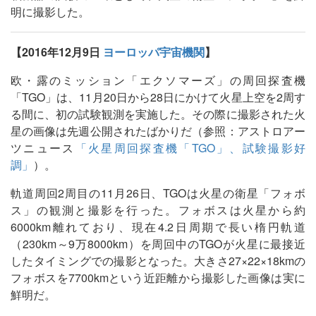
明に撮影した。
【2016年12月9日
ヨーロッパ宇宙機関
】
欧・露のミッション「エクソマーズ」の周回探査機
「TGO」は、11月20日から28日にかけて火星上空を2周す
る間に、初の試験観測を実施した。その際に撮影された火
星の画像は先週公開されたばかりだ（参照：アストロアー
ツニュース
「火星周回探査機「TGO」、試験撮影好
調」
）。
軌道周回2周目の11月26日、TGOは火星の衛星「フォボ
ス」の観測と撮影を行った。フォボスは火星から約
6000km離れており、現在4.2日周期で長い楕円軌道
（230km～9万8000km）を周回中のTGOが火星に最接近
したタイミングでの撮影となった。大きさ27×22×18kmの
フォボスを7700kmという近距離から撮影した画像は実に
鮮明だ。