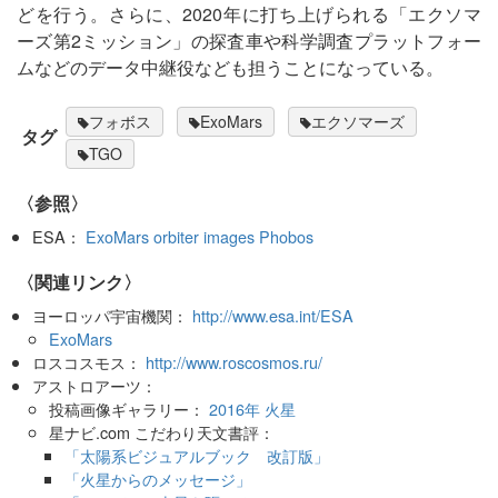
どを行う。さらに、2020年に打ち上げられる「エクソマ
ーズ第2ミッション」の探査車や科学調査プラットフォー
ムなどのデータ中継役なども担うことになっている。
フォボス
ExoMars
エクソマーズ
タグ
TGO
〈参照〉
ESA：
ExoMars orbiter images Phobos
〈関連リンク〉
ヨーロッパ宇宙機関：
http://www.esa.int/ESA
ExoMars
ロスコスモス：
http://www.roscosmos.ru/
アストロアーツ：
投稿画像ギャラリー：
2016年 火星
星ナビ.com こだわり天文書評：
「太陽系ビジュアルブック 改訂版」
「火星からのメッセージ」