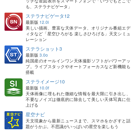
ッチな星図表示をスマートフォンで「いつでもどこで
も、ステラナビゲータ」
ステラナビゲータ12
最新版
12.0i
美しい描画、豊富な天体データ、オリジナル番組エデ
ィタなど「星空ひろがる 楽しさひろげる」天文シミュ
レーション
ステラショット3
最新版
3.0o
純国産のオールインワン天体撮影ソフトがパワーアッ
プ。ライブスタックやオートフォーカスなど新機能も
搭載
ステライメージ10
最新版
10.0f
天体画像に埋もれた微細な情報を最大限に引き出し、
不要なノイズは徹底的に除去して美しい天体写真に仕
上げる
星空ナビ
天文現象から最新ニュースまで、スマホをかざすと話
題がうかぶ。不思議がいっぱいの星空を楽しもう