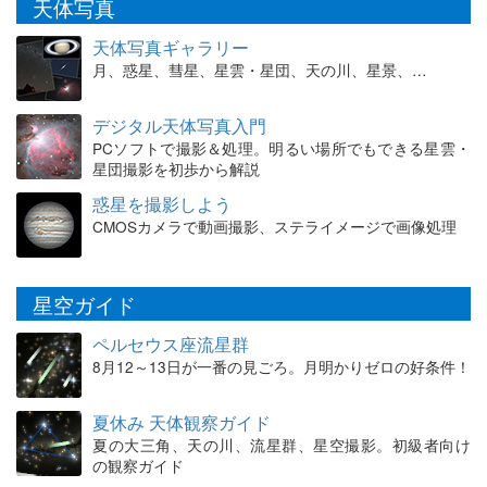
天体写真
天体写真ギャラリー
月、惑星、彗星、星雲・星団、天の川、星景、…
デジタル天体写真入門
PCソフトで撮影＆処理。明るい場所でもできる星雲・
星団撮影を初歩から解説
惑星を撮影しよう
CMOSカメラで動画撮影、ステライメージで画像処理
星空ガイド
ペルセウス座流星群
8月12～13日が一番の見ごろ。月明かりゼロの好条件！
夏休み 天体観察ガイド
夏の大三角、天の川、流星群、星空撮影。初級者向け
の観察ガイド