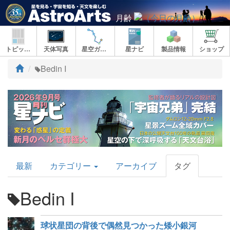
月齢
トピックス
天体写真
星空ガイド
星ナビ
製品情報
ショップ
ト
Bedin I
ッ
プ
AstroArts
最新
カテゴリー
アーカイブ
タグ
Topics
Bedin I
球状星団の背後で偶然見つかった矮小銀河