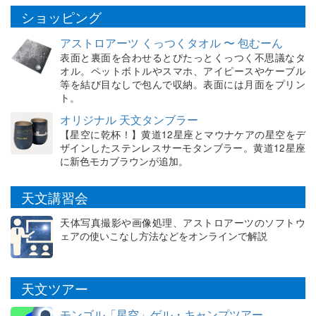
ショッピング
アストロアーツ くっつくタオル 〜 包むーん
表面と裏面を合わせるとぴたっとくっつく不思議なタ
オル。ペットボトルやスマホ、アイピースやケーブル
等を結び目なしで包んで収納。表面には月面をプリン
ト。
オリジナル 天文タンブラー
【星空に乾杯！】黄道12星座とマウナケアの星空をデ
ザインしたステンレスサーモタンブラー。黄道12星座
に新色モカブラウンが追加。
天文講習会
天体写真撮影や画像処理、アストロアーツのソフトウ
ェアの使いこなし方法などをオンラインで解説
天文ツアー
モンゴル「星空」ゲル・キャンプツアー