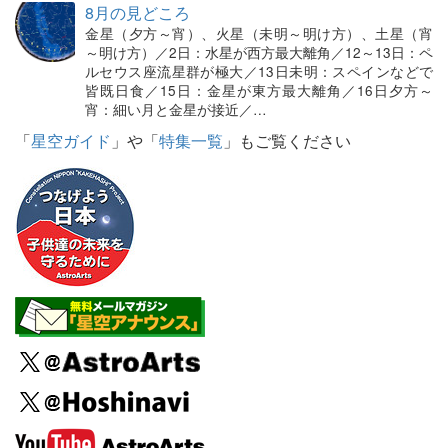
8月の見どころ
金星（夕方～宵）、火星（未明～明け方）、土星（宵
～明け方）／2日：水星が西方最大離角／12～13日：ペ
ルセウス座流星群が極大／13日未明：スペインなどで
皆既日食／15日：金星が東方最大離角／16日夕方～
宵：細い月と金星が接近／…
「
星空ガイド
」や「
特集一覧
」もご覧ください