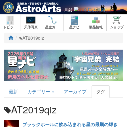
月齢
トピックス
天体写真
星空ガイド
星ナビ
製品情報
ショップ
ト
AT2019qiz
ッ
プ
AstroArts
最新
カテゴリー
アーカイブ
タグ
Topics
AT2019qiz
ブラックホールに飲み込まれる星の最期の輝き