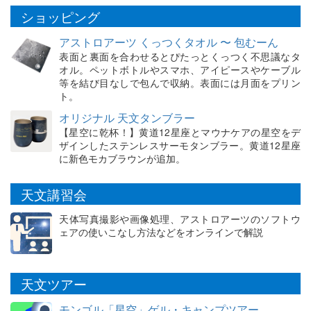
ショッピング
アストロアーツ くっつくタオル 〜 包むーん
表面と裏面を合わせるとぴたっとくっつく不思議なタ
オル。ペットボトルやスマホ、アイピースやケーブル
等を結び目なしで包んで収納。表面には月面をプリン
ト。
オリジナル 天文タンブラー
【星空に乾杯！】黄道12星座とマウナケアの星空をデ
ザインしたステンレスサーモタンブラー。黄道12星座
に新色モカブラウンが追加。
天文講習会
天体写真撮影や画像処理、アストロアーツのソフトウ
ェアの使いこなし方法などをオンラインで解説
天文ツアー
モンゴル「星空」ゲル・キャンプツアー