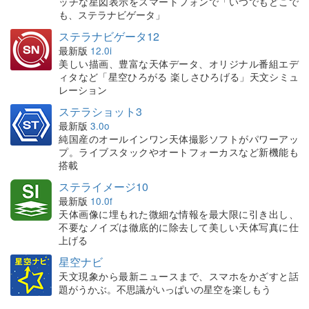
ッチな星図表示をスマートフォンで「いつでもどこで
も、ステラナビゲータ」
ステラナビゲータ12
最新版
12.0i
美しい描画、豊富な天体データ、オリジナル番組エデ
ィタなど「星空ひろがる 楽しさひろげる」天文シミュ
レーション
ステラショット3
最新版
3.0o
純国産のオールインワン天体撮影ソフトがパワーアッ
プ。ライブスタックやオートフォーカスなど新機能も
搭載
ステライメージ10
最新版
10.0f
天体画像に埋もれた微細な情報を最大限に引き出し、
不要なノイズは徹底的に除去して美しい天体写真に仕
上げる
星空ナビ
天文現象から最新ニュースまで、スマホをかざすと話
題がうかぶ。不思議がいっぱいの星空を楽しもう