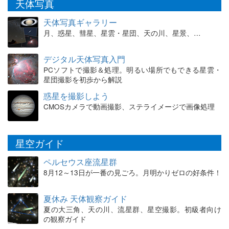
天体写真
天体写真ギャラリー
月、惑星、彗星、星雲・星団、天の川、星景、…
デジタル天体写真入門
PCソフトで撮影＆処理。明るい場所でもできる星雲・
星団撮影を初歩から解説
惑星を撮影しよう
CMOSカメラで動画撮影、ステライメージで画像処理
星空ガイド
ペルセウス座流星群
8月12～13日が一番の見ごろ。月明かりゼロの好条件！
夏休み 天体観察ガイド
夏の大三角、天の川、流星群、星空撮影。初級者向け
の観察ガイド