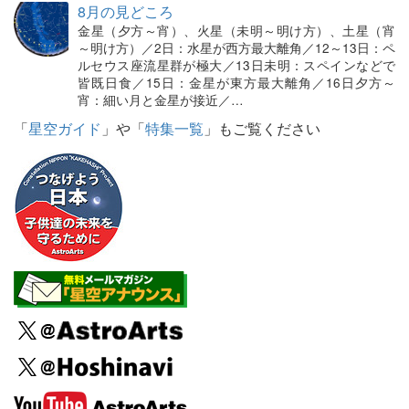
8月の見どころ
金星（夕方～宵）、火星（未明～明け方）、土星（宵
～明け方）／2日：水星が西方最大離角／12～13日：ペ
ルセウス座流星群が極大／13日未明：スペインなどで
皆既日食／15日：金星が東方最大離角／16日夕方～
宵：細い月と金星が接近／…
「
星空ガイド
」や「
特集一覧
」もご覧ください