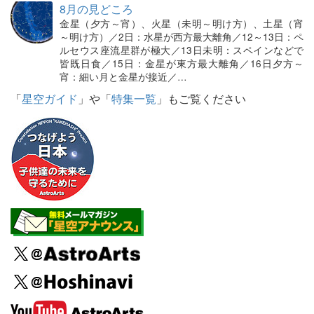
8月の見どころ
金星（夕方～宵）、火星（未明～明け方）、土星（宵
～明け方）／2日：水星が西方最大離角／12～13日：ペ
ルセウス座流星群が極大／13日未明：スペインなどで
皆既日食／15日：金星が東方最大離角／16日夕方～
宵：細い月と金星が接近／…
「
星空ガイド
」や「
特集一覧
」もご覧ください