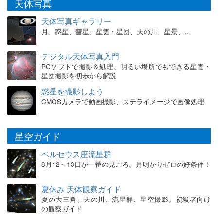
天体写真
天体写真ギャラリー
月、惑星、彗星、星雲・星団、天の川、星景、…
デジタル天体写真入門
PCソフトで撮影＆処理。明るい場所でもできる星雲・
星団撮影を初歩から解説
惑星を撮影しよう
CMOSカメラで動画撮影、ステライメージで画像処理
星空ガイド
ペルセウス座流星群
8月12～13日が一番の見ごろ。月明かりゼロの好条件！
夏休み 天体観察ガイド
夏の大三角、天の川、流星群、星空撮影。初級者向け
の観察ガイド