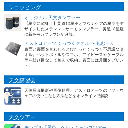
ショッピング
オリジナル 天文タンブラー
【星空に乾杯！】黄道12星座とマウナケアの星空をデ
ザインしたステンレスサーモタンブラー。黄道12星座
に新色モカブラウンが追加。
アストロアーツ くっつくタオル 〜 包むーん
表面と裏面を合わせるとぴたっとくっつく不思議なタ
オル。ペットボトルやスマホ、アイピースやケーブル
等を結び目なしで包んで収納。表面には月面をプリン
ト。
天文講習会
天体写真撮影や画像処理、アストロアーツのソフトウ
ェアの使いこなし方法などをオンラインで解説
天文ツアー
モンゴル「星空」ゲル・キャンプツアー