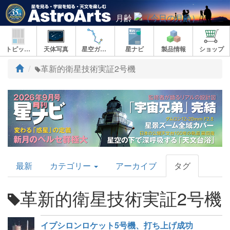
月齢
トピックス
天体写真
星空ガイド
星ナビ
製品情報
ショップ
ト
革新的衛星技術実証2号機
ッ
プ
AstroArts
最新
カテゴリー
アーカイブ
タグ
Topics
革新的衛星技術実証2号機
イプシロンロケット5号機、打ち上げ成功