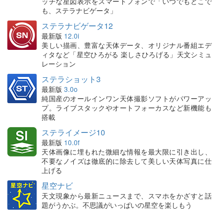
ッチな星図表示をスマートフォンで「いつでもどこで
も、ステラナビゲータ」
ステラナビゲータ12
最新版
12.0i
美しい描画、豊富な天体データ、オリジナル番組エデ
ィタなど「星空ひろがる 楽しさひろげる」天文シミュ
レーション
ステラショット3
最新版
3.0o
純国産のオールインワン天体撮影ソフトがパワーアッ
プ。ライブスタックやオートフォーカスなど新機能も
搭載
ステライメージ10
最新版
10.0f
天体画像に埋もれた微細な情報を最大限に引き出し、
不要なノイズは徹底的に除去して美しい天体写真に仕
上げる
星空ナビ
天文現象から最新ニュースまで、スマホをかざすと話
題がうかぶ。不思議がいっぱいの星空を楽しもう